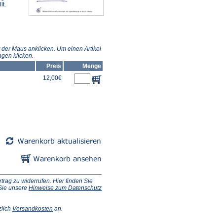
lt.
 der Maus anklicken. Um einen Artikel
gen klicken.
Preis
Menge
12,00€
ag zu widerrufen. Hier finden Sie
 Sie unsere
Hinweise zum Datenschutz
(Öffnet
zlich
Versandkosten
an.
in