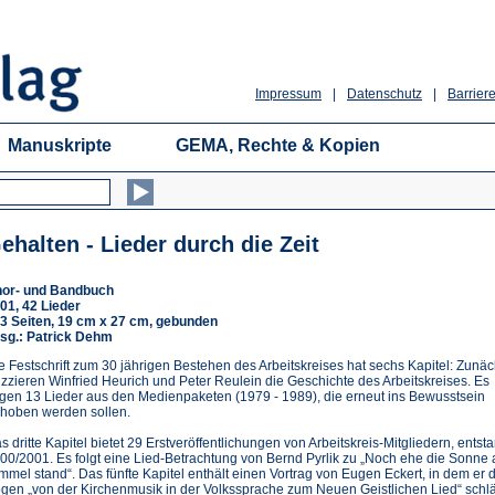
Impressum
|
Datenschutz
|
Barriere
Manuskripte
GEMA, Rechte & Kopien
ehalten - Lieder durch die Zeit
or- und Bandbuch
01, 42 Lieder
3 Seiten, 19 cm x 27 cm, gebunden
sg.: Patrick Dehm
e Festschrift zum 30 jährigen Bestehen des Arbeitskreises hat sechs Kapitel: Zunäc
izzieren Winfried Heurich und Peter Reulein die Geschichte des Arbeitskreises. Es
lgen 13 Lieder aus den Medienpaketen (1979 - 1989), die erneut ins Bewusstsein
hoben werden sollen.
s dritte Kapitel bietet 29 Erstveröffentlichungen von Arbeitskreis-Mitgliedern, ents
00/2001. Es folgt eine Lied-Betrachtung von Bernd Pyrlik zu „Noch ehe die Sonne
mmel stand“. Das fünfte Kapitel enthält einen Vortrag von Eugen Eckert, in dem er 
gen „von der Kirchenmusik in der Volkssprache zum Neuen Geistlichen Lied“ schlä