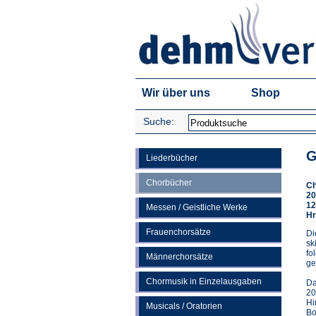
Wir über uns
Shop
Suche:
G
Liederbücher
Chorbücher
Ch
20
12
Messen / Geistliche Werke
Hr
Frauenchorsätze
Di
sk
fo
Männerchorsätze
ge
Chormusik in Einzelausgaben
Da
20
Hi
Musicals / Oratorien
Bo