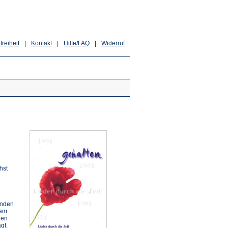
freiheit
|
Kontakt
|
Hilfe/FAQ
|
Widerruf
hst
tanden
 am
den
gt.