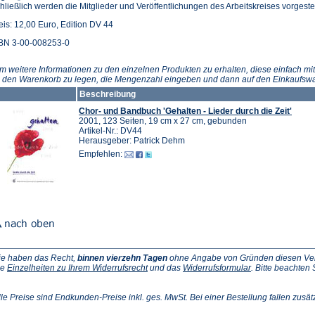
hließlich werden die Mitglieder und Veröffentlichungen des Arbeitskreises vorgestel
eis: 12,00 Euro, Edition DV 44
BN 3-00-008253-0
m weitere Informationen zu den einzelnen Produkten zu erhalten, diese einfach mit
n den Warenkorb zu legen, die Mengenzahl eingeben und dann auf den Einkaufswa
Beschreibung
Chor- und Bandbuch 'Gehalten - Lieder durch die Zeit'
2001, 123 Seiten, 19 cm x 27 cm, gebunden
Artikel-Nr.: DV44
Herausgeber: Patrick Dehm
Empfehlen:
ie haben das Recht,
binnen vierzehn Tagen
ohne Angabe von Gründen diesen Vertr
(Öffnet
(Öffnet
ie
Einzelheiten zu Ihrem Widerrufsrecht
und das
Widerrufsformular
. Bitte beachten
ffnet
in
in
einem
einem
inem
neuen
neuen
lle Preise sind Endkunden-Preise inkl. ges. MwSt. Bei einer Bestellung fallen zusät
euen
Tab)
Tab)