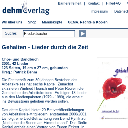
Barrierefreiheit
|
Kontakt
|
Hilfe/FAQ
|
Impressum
|
Datensc
Wir über uns
Shop
Manuskripte
GEMA, Rechte & Kopien
Suche:
Gehalten - Lieder durch die Zeit
Chor- und Bandbuch
2001, 42 Lieder
123 Seiten, 19 cm x 27 cm, gebunden
Hrsg.: Patrick Dehm
Die Festschrift zum 30 jährigen Bestehen des
Arbeitskreises hat sechs Kapitel: Zunächst
skizzieren Winfried Heurich und Peter Reulein die
Geschichte des Arbeitskreises. Es folgen 13 Lieder
aus den Medienpaketen (1979 - 1989), die erneut
ins Bewusstsein gehoben werden sollen.
Das dritte Kapitel bietet 29 Erstveröffentlichungen
von Arbeitskreis-Mitgliedern, entstanden 2000/2001.
Es folgt eine Lied-Betrachtung von Bernd Pyrlik zu
„Noch ehe die Sonne am Himmel stand“. Das fünfte
Kapitel enthält einen Vortrag von Eugen Eckert, in