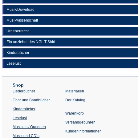
Musik/Download
Musikwissenschaft
Urheberrecht
Ein anziehendes NGL T-Shirt
Kinderbücher
Leselust
Shop
Liederbücher
Materialien
(Öffnet
Chor und Bandbücher
Der Katalog
in
einem
Kinderbücher
neuen
Warenkorb
Tab)
Leselust
Versandgebühren
Musicals / Oratorien
Kundeninformationen
Musik und CD´s