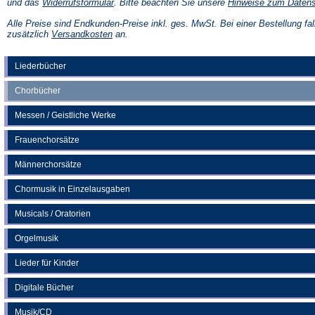
(Öffnet
und das
Widerrufsformular
. Bitte beachten Sie unsere
Hinweise zum Daten
in
einem
Alle Preise sind Endkunden-Preise inkl. ges. MwSt. Bei einer Bestellung fal
neuen
(Öffnet
zusätzlich
Versandkosten
an.
Tab)
in
einem
neuen
Liederbücher
Tab)
Chorbücher
Messen / Geistliche Werke
Frauenchorsätze
Männerchorsätze
Chormusik in Einzelausgaben
Musicals / Oratorien
Orgelmusik
Lieder für Kinder
Digitale Bücher
Musik/CD