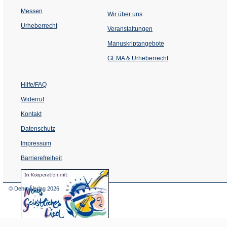
Messen
Wir über uns
Urheberrecht
(Öffnet
Veranstaltungen
in
einem
Manuskriptangebote
neuen
Tab)
GEMA & Urheberrecht
Hilfe/FAQ
Widerruf
Kontakt
Datenschutz
Impressum
Barrierefreiheit
(Öffnet
in
einem
© Dehm Verlag
2026
neuen
Tab)