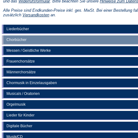
(Öffnet
und das
Widerrufsformular
. Bitte beachten Sie unsere
Hinweise zum Daten
in
einem
Alle Preise sind Endkunden-Preise inkl. ges. MwSt. Bei einer Bestellung fal
neuen
(Öffnet
zusätzlich
Versandkosten
an.
Tab)
in
einem
neuen
Liederbücher
Tab)
Chorbücher
Messen / Geistliche Werke
Frauenchorsätze
Männerchorsätze
Chormusik in Einzelausgaben
Musicals / Oratorien
Orgelmusik
Lieder für Kinder
Digitale Bücher
Musik/CD