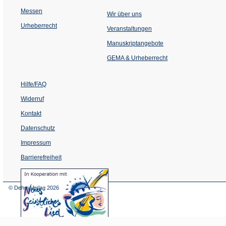
Messen
Wir über uns
Urheberrecht
(Öffnet
Veranstaltungen
in
einem
Manuskriptangebote
neuen
Tab)
GEMA & Urheberrecht
Hilfe/FAQ
Widerruf
Kontakt
Datenschutz
Impressum
Barrierefreiheit
(Öffnet
in
einem
© Dehm Verlag
2026
neuen
Tab)