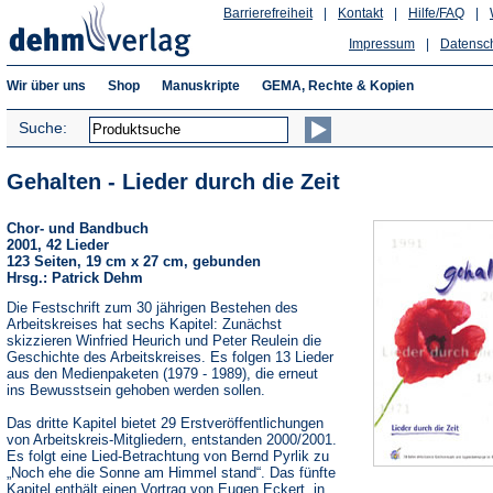
Barrierefreiheit
|
Kontakt
|
Hilfe/FAQ
|
Impressum
|
Datensc
Wir über uns
Shop
Manuskripte
GEMA, Rechte & Kopien
Suche:
Gehalten - Lieder durch die Zeit
Chor- und Bandbuch
2001, 42 Lieder
123 Seiten, 19 cm x 27 cm, gebunden
Hrsg.: Patrick Dehm
Die Festschrift zum 30 jährigen Bestehen des
Arbeitskreises hat sechs Kapitel: Zunächst
skizzieren Winfried Heurich und Peter Reulein die
Geschichte des Arbeitskreises. Es folgen 13 Lieder
aus den Medienpaketen (1979 - 1989), die erneut
ins Bewusstsein gehoben werden sollen.
Das dritte Kapitel bietet 29 Erstveröffentlichungen
von Arbeitskreis-Mitgliedern, entstanden 2000/2001.
Es folgt eine Lied-Betrachtung von Bernd Pyrlik zu
„Noch ehe die Sonne am Himmel stand“. Das fünfte
Kapitel enthält einen Vortrag von Eugen Eckert, in