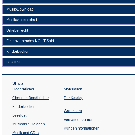
Musik/Download
Musikwissenschaft
Urheberrecht
Ein anziehendes NGL T-Shirt
Kinderbücher
Leselust
Shop
Liederbücher
Materialien
(Öffnet
Chor und Bandbücher
Der Katalog
in
einem
Kinderbücher
neuen
Warenkorb
Tab)
Leselust
Versandgebühren
Musicals / Oratorien
Kundeninformationen
Musik und CD´s