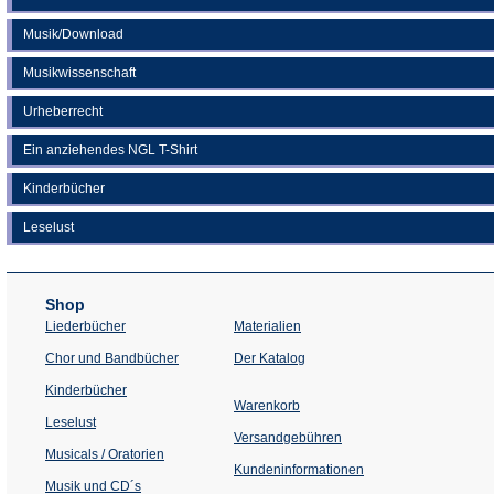
Musik/Download
Musikwissenschaft
Urheberrecht
Ein anziehendes NGL T-Shirt
Kinderbücher
Leselust
Shop
Liederbücher
Materialien
(Öffnet
Chor und Bandbücher
Der Katalog
in
einem
Kinderbücher
neuen
Warenkorb
Tab)
Leselust
Versandgebühren
Musicals / Oratorien
Kundeninformationen
Musik und CD´s