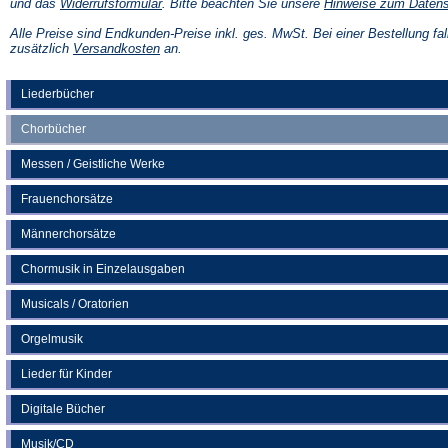
(Öffnet
und das
Widerrufsformular
. Bitte beachten Sie unsere
Hinweise zum Daten
in
einem
Alle Preise sind Endkunden-Preise inkl. ges. MwSt. Bei einer Bestellung fal
neuen
(Öffnet
zusätzlich
Versandkosten
an.
Tab)
in
einem
neuen
Liederbücher
Tab)
Chorbücher
Messen / Geistliche Werke
Frauenchorsätze
Männerchorsätze
Chormusik in Einzelausgaben
Musicals / Oratorien
Orgelmusik
Lieder für Kinder
Digitale Bücher
Musik/CD