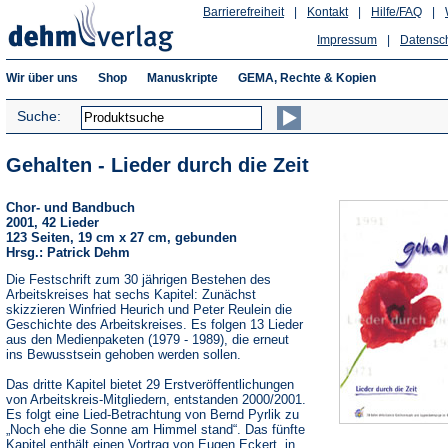
Barrierefreiheit
|
Kontakt
|
Hilfe/FAQ
|
Impressum
|
Datensc
Wir über uns
Shop
Manuskripte
GEMA, Rechte & Kopien
Suche:
Gehalten - Lieder durch die Zeit
Chor- und Bandbuch
2001, 42 Lieder
123 Seiten, 19 cm x 27 cm, gebunden
Hrsg.: Patrick Dehm
Die Festschrift zum 30 jährigen Bestehen des
Arbeitskreises hat sechs Kapitel: Zunächst
skizzieren Winfried Heurich und Peter Reulein die
Geschichte des Arbeitskreises. Es folgen 13 Lieder
aus den Medienpaketen (1979 - 1989), die erneut
ins Bewusstsein gehoben werden sollen.
Das dritte Kapitel bietet 29 Erstveröffentlichungen
von Arbeitskreis-Mitgliedern, entstanden 2000/2001.
Es folgt eine Lied-Betrachtung von Bernd Pyrlik zu
„Noch ehe die Sonne am Himmel stand“. Das fünfte
Kapitel enthält einen Vortrag von Eugen Eckert, in