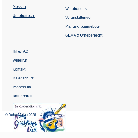
Messen
Wir über uns
Urheberrecht
(Öffnet
Veranstaltungen
in
einem
Manuskriptangebote
neuen
Tab)
GEMA & Urheberrecht
Hilfe/FAQ
Widerruf
Kontakt
Datenschutz
Impressum
Barrierefreiheit
(Öffnet
in
einem
© Dehm Verlag
2026
neuen
Tab)