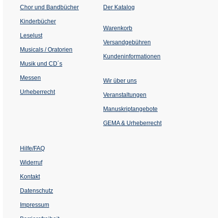
(Öffnet
Chor und Bandbücher
Der Katalog
in
einem
Kinderbücher
neuen
Warenkorb
Tab)
Leselust
Versandgebühren
Musicals / Oratorien
Kundeninformationen
Musik und CD´s
Messen
Wir über uns
Urheberrecht
(Öffnet
Veranstaltungen
in
einem
Manuskriptangebote
neuen
Tab)
GEMA & Urheberrecht
Hilfe/FAQ
Widerruf
Kontakt
Datenschutz
Impressum