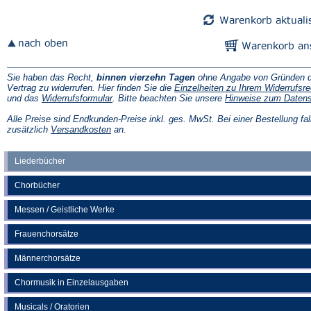
Tab)
Tab)
Sie haben das Recht,
binnen vierzehn Tagen
ohne Angabe von Gründen d
Vertrag zu widerrufen. Hier finden Sie die
Einzelheiten zu Ihrem Widerrufsre
(Öffnet
und das
Widerrufsformular
. Bitte beachten Sie unsere
Hinweise zum Daten
in
einem
Alle Preise sind Endkunden-Preise inkl. ges. MwSt. Bei einer Bestellung fal
neuen
(Öffnet
zusätzlich
Versandkosten
an.
Tab)
in
einem
neuen
Liederbücher
Tab)
Chorbücher
Messen / Geistliche Werke
Frauenchorsätze
Männerchorsätze
Chormusik in Einzelausgaben
Musicals / Oratorien