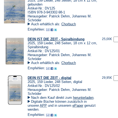
2025, 159 Lieder, 248 Seiten, 18 cm x 12 cm,
gebunden
Artikel-Nr.: DV125
ISBN 978-3-943302-98-1
Herausgeber: Patrick Dehm, Johannes M.
Schröder
Auch erhältlich als:
Chorbuch
Empfehlen:
DEIN IST DIE ZEIT - Spiralbindung
25,00€
2025, 159 Lieder, 248 Seiten, 18 cm x 12 cm,
Spiralbindung
Artikel-Nr.: DV125/01
Herausgeber: Patrick Dehm, Johannes M.
Schröder
Auch erhältlich als:
Chorbuch
Empfehlen:
DEIN IST DIE ZEIT - digital
29,95€
2025, 159 Lieder, 248 Seiten, digital
Artikel-Nr.: DV125/02
Herausgeber: Patrick Dehm, Johannes M.
Schröder
(Öffnet
Nach dem Kauf direkt zum
herunterladen
.
in
Digitale Bücher können zusätzlich in
einem
(Öffnet
(Öffnet
unserer
APP
und in unserem
ePaper
genutzt
neuen
in
in
werden.
Tab)
einem
einem
Empfehlen:
neuen
neuen