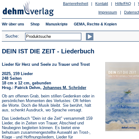
Barrierefreiheit
|
Kontakt
|
Hilfe/FAQ
|
Impressum
|
Datensc
Wir über uns
Shop
Manuskripte
GEMA, Rechte & Kopien
Suche:
DEIN IST DIE ZEIT - Liederbuch
Lieder für Herz und Seele zu Trauer und Trost
2025, 159 Lieder
248 Seiten
18 cm x 12 cm, gebunden
Hrsg.: Patrick Dehm,
Johannes M. Schröder
Ob am offenen Grab, beim stillen Gedenken oder in
persönlichen Momenten des Verlustes: Oft fehlen
die Worte. Doch die Musik bleibt. Sie berührt, hält
aus, schenkt Ausdruck, wo Sprache versagt.
Das Liederbuch "Dein ist die Zeit" versammelt 159
Lieder, die in Zeiten von Trauer, Abschied und
Neubeginn begleiten können. Es bietet eine
behutsam zusammengestellte Auswahl an Trost-,
Klage - und Hoffnungsliedern, Lieder für