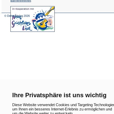
Barrierefreiheit
(Öffnet
in
einem
© Dehm Verlag
2026
neuen
Tab)
Ihre Privatsphäre ist uns wichtig
Diese Website verwendet Cookies und Targeting Technologie
um Ihnen ein besseres Internet-Erlebnis zu ermöglichen und
um die Website weiter zu entwickeln.