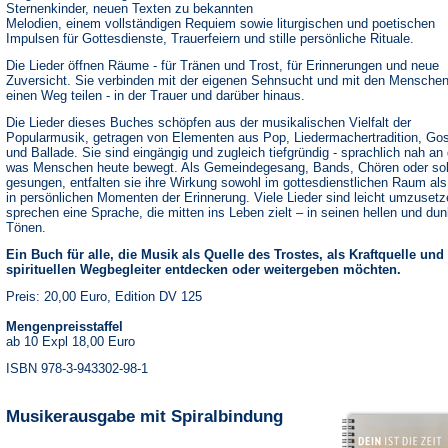
Sternenkinder, neuen Texten zu bekannten
Melodien, einem vollständigen Requiem sowie liturgischen und poetischen
Impulsen für Gottesdienste, Trauerfeiern und stille persönliche Rituale.
Die Lieder öffnen Räume - für Tränen und Trost, für Erinnerungen und neue
Zuversicht. Sie verbinden mit der eigenen Sehnsucht und mit den Menschen
einen Weg teilen - in der Trauer und darüber hinaus.
Die Lieder dieses Buches schöpfen aus der musikalischen Vielfalt der
Popularmusik, getragen von Elementen aus Pop, Liedermachertradition, Go
und Ballade. Sie sind eingängig und zugleich tiefgründig - sprachlich nah an
was Menschen heute bewegt. Als Gemeindegesang, Bands, Chören oder sol
gesungen, entfalten sie ihre Wirkung sowohl im gottesdienstlichen Raum al
in persönlichen Momenten der Erinnerung. Viele Lieder sind leicht umzuset
sprechen eine Sprache, die mitten ins Leben zielt – in seinen hellen und dun
Tönen.
Ein Buch für alle, die Musik als Quelle des Trostes, als Kraftquelle und
spirituellen Wegbegleiter entdecken oder weitergeben möchten.
Preis: 20,00 Euro, Edition DV 125
Mengenpreisstaffel
ab 10 Expl 18,00 Euro
ISBN 978-3-943302-98-1
Musikerausgabe mit Spiralbindung