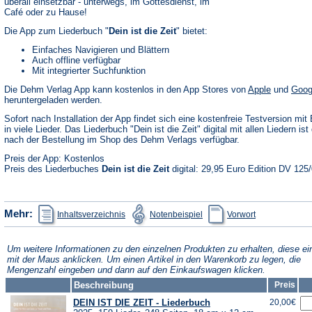
überall einsetzbar - unterwegs, im Gottesdienst, im
Café oder zu Hause!
Die App zum Liederbuch "
Dein ist die Zeit
" bietet:
Einfaches Navigieren und Blättern
Auch offline verfügbar
Mit integrierter Suchfunktion
(Öffnet
Die Dehm Verlag App kann kostenlos in den App Stores von
Apple
und
Goog
in
heruntergeladen werden.
einem
neuen
Sofort nach Installation der App findet sich eine kostenfreie Testversion mit 
Tab)
in viele Lieder. Das Liederbuch "Dein ist die Zeit" digital mit allen Liedern ist 
nach der Bestellung im Shop des Dehm Verlags verfügbar.
Preis der App: Kostenlos
Preis des Liederbuches
Dein ist die Zeit
digital: 29,95 Euro Edition DV 125
(Öffnet
(Öffnet
(Öffnet
Mehr:
Inhaltsverzeichnis
Notenbeispiel
Vorwort
in
in
in
einem
einem
einem
neuen
neuen
neuen
Tab)
Tab)
Tab)
Um weitere Informationen zu den einzelnen Produkten zu erhalten, diese ei
mit der Maus anklicken. Um einen Artikel in den Warenkorb zu legen, die
Mengenzahl eingeben und dann auf den Einkaufswagen klicken.
Beschreibung
Preis
DEIN IST DIE ZEIT - Liederbuch
20,00€