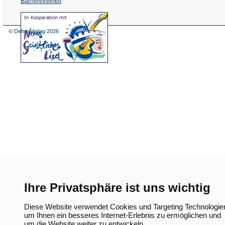
Barrierefreiheit
(Öffnet
in
einem
© Dehm Verlag
2026
neuen
Tab)
Ihre Privatsphäre ist uns wichtig
Diese Website verwendet Cookies und Targeting Technologie
um Ihnen ein besseres Internet-Erlebnis zu ermöglichen und
um die Website weiter zu entwickeln.