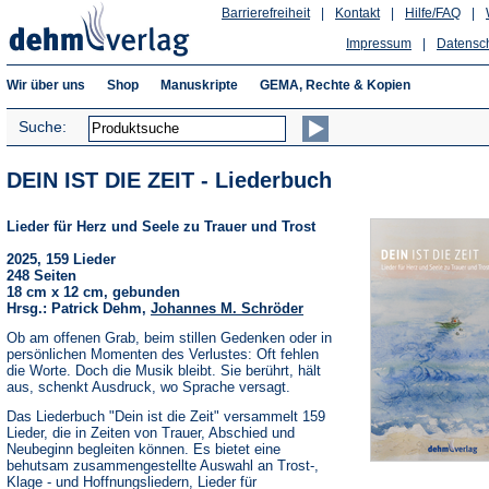
Barrierefreiheit
|
Kontakt
|
Hilfe/FAQ
|
Impressum
|
Datensc
Wir über uns
Shop
Manuskripte
GEMA, Rechte & Kopien
Suche:
DEIN IST DIE ZEIT - Liederbuch
Lieder für Herz und Seele zu Trauer und Trost
2025, 159 Lieder
248 Seiten
18 cm x 12 cm, gebunden
Hrsg.: Patrick Dehm,
Johannes M. Schröder
Ob am offenen Grab, beim stillen Gedenken oder in
persönlichen Momenten des Verlustes: Oft fehlen
die Worte. Doch die Musik bleibt. Sie berührt, hält
aus, schenkt Ausdruck, wo Sprache versagt.
Das Liederbuch "Dein ist die Zeit" versammelt 159
Lieder, die in Zeiten von Trauer, Abschied und
Neubeginn begleiten können. Es bietet eine
behutsam zusammengestellte Auswahl an Trost-,
Klage - und Hoffnungsliedern, Lieder für