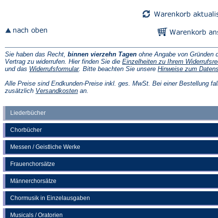
Tab)
Tab)
Sie haben das Recht,
binnen vierzehn Tagen
ohne Angabe von Gründen d
Vertrag zu widerrufen. Hier finden Sie die
Einzelheiten zu Ihrem Widerrufsre
(Öffnet
und das
Widerrufsformular
. Bitte beachten Sie unsere
Hinweise zum Daten
in
einem
Alle Preise sind Endkunden-Preise inkl. ges. MwSt. Bei einer Bestellung fal
neuen
(Öffnet
zusätzlich
Versandkosten
an.
Tab)
in
einem
neuen
Liederbücher
Tab)
Chorbücher
Messen / Geistliche Werke
Frauenchorsätze
Männerchorsätze
Chormusik in Einzelausgaben
Musicals / Oratorien