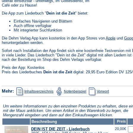
überall einsetzbar - unterwegs, im Gottesdienst, im
Café oder zu Hause!
Die App zum Liederbuch "
Dein ist die Zeit
" bietet:
Einfaches Navigieren und Blättern
Auch offline verfügbar
Mit integrierter Suchfunktion
(Öffnet
Die Dehm Verlag App kann kostenlos in den App Stores von
Apple
und
Goog
in
heruntergeladen werden.
einem
neuen
Sofort nach Installation der App findet sich eine kostenfreie Testversion mit 
Tab)
in viele Lieder. Das Liederbuch "Dein ist die Zeit" digital mit allen Liedern ist 
nach der Bestellung im Shop des Dehm Verlags verfügbar.
Preis der App: Kostenlos
Preis des Liederbuches
Dein ist die Zeit
digital: 29,95 Euro Edition DV 125
(Öffnet
(Öffnet
(Öffnet
Mehr:
Inhaltsverzeichnis
Notenbeispiel
Vorwort
in
in
in
einem
einem
einem
neuen
neuen
neuen
Tab)
Tab)
Tab)
Um weitere Informationen zu den einzelnen Produkten zu erhalten, diese ei
mit der Maus anklicken. Um einen Artikel in den Warenkorb zu legen, die
Mengenzahl eingeben und dann auf den Einkaufswagen klicken.
Beschreibung
Preis
DEIN IST DIE ZEIT - Liederbuch
20,00€