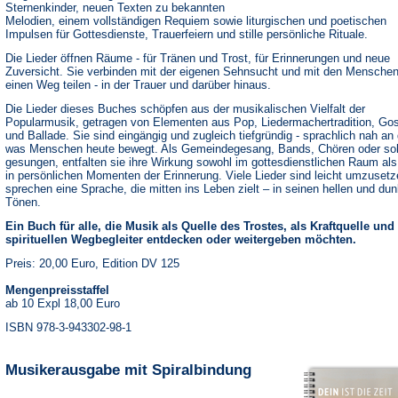
Sternenkinder, neuen Texten zu bekannten
Melodien, einem vollständigen Requiem sowie liturgischen und poetischen
Impulsen für Gottesdienste, Trauerfeiern und stille persönliche Rituale.
Die Lieder öffnen Räume - für Tränen und Trost, für Erinnerungen und neue
Zuversicht. Sie verbinden mit der eigenen Sehnsucht und mit den Menschen
einen Weg teilen - in der Trauer und darüber hinaus.
Die Lieder dieses Buches schöpfen aus der musikalischen Vielfalt der
Popularmusik, getragen von Elementen aus Pop, Liedermachertradition, Go
und Ballade. Sie sind eingängig und zugleich tiefgründig - sprachlich nah an
was Menschen heute bewegt. Als Gemeindegesang, Bands, Chören oder sol
gesungen, entfalten sie ihre Wirkung sowohl im gottesdienstlichen Raum al
in persönlichen Momenten der Erinnerung. Viele Lieder sind leicht umzuset
sprechen eine Sprache, die mitten ins Leben zielt – in seinen hellen und dun
Tönen.
Ein Buch für alle, die Musik als Quelle des Trostes, als Kraftquelle und
spirituellen Wegbegleiter entdecken oder weitergeben möchten.
Preis: 20,00 Euro, Edition DV 125
Mengenpreisstaffel
ab 10 Expl 18,00 Euro
ISBN 978-3-943302-98-1
Musikerausgabe mit Spiralbindung