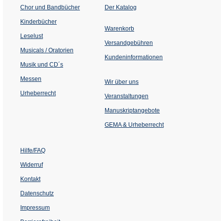
(Öffnet
Chor und Bandbücher
Der Katalog
in
einem
Kinderbücher
neuen
Warenkorb
Tab)
Leselust
Versandgebühren
Musicals / Oratorien
Kundeninformationen
Musik und CD´s
Messen
Wir über uns
Urheberrecht
(Öffnet
Veranstaltungen
in
einem
Manuskriptangebote
neuen
Tab)
GEMA & Urheberrecht
Hilfe/FAQ
Widerruf
Kontakt
Datenschutz
Impressum