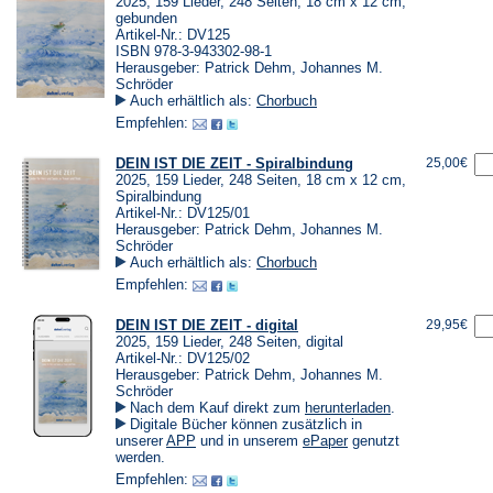
2025, 159 Lieder, 248 Seiten, 18 cm x 12 cm,
gebunden
Artikel-Nr.: DV125
ISBN 978-3-943302-98-1
Herausgeber: Patrick Dehm, Johannes M.
Schröder
Auch erhältlich als:
Chorbuch
Empfehlen:
DEIN IST DIE ZEIT - Spiralbindung
25,00€
2025, 159 Lieder, 248 Seiten, 18 cm x 12 cm,
Spiralbindung
Artikel-Nr.: DV125/01
Herausgeber: Patrick Dehm, Johannes M.
Schröder
Auch erhältlich als:
Chorbuch
Empfehlen:
DEIN IST DIE ZEIT - digital
29,95€
2025, 159 Lieder, 248 Seiten, digital
Artikel-Nr.: DV125/02
Herausgeber: Patrick Dehm, Johannes M.
Schröder
(Öffnet
Nach dem Kauf direkt zum
herunterladen
.
in
Digitale Bücher können zusätzlich in
einem
(Öffnet
(Öffnet
unserer
APP
und in unserem
ePaper
genutzt
neuen
in
in
werden.
Tab)
einem
einem
Empfehlen:
neuen
neuen