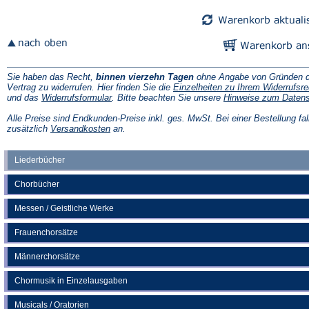
Tab)
Tab)
Sie haben das Recht,
binnen vierzehn Tagen
ohne Angabe von Gründen d
Vertrag zu widerrufen. Hier finden Sie die
Einzelheiten zu Ihrem Widerrufsre
(Öffnet
und das
Widerrufsformular
. Bitte beachten Sie unsere
Hinweise zum Daten
in
einem
Alle Preise sind Endkunden-Preise inkl. ges. MwSt. Bei einer Bestellung fal
neuen
(Öffnet
zusätzlich
Versandkosten
an.
Tab)
in
einem
neuen
Liederbücher
Tab)
Chorbücher
Messen / Geistliche Werke
Frauenchorsätze
Männerchorsätze
Chormusik in Einzelausgaben
Musicals / Oratorien