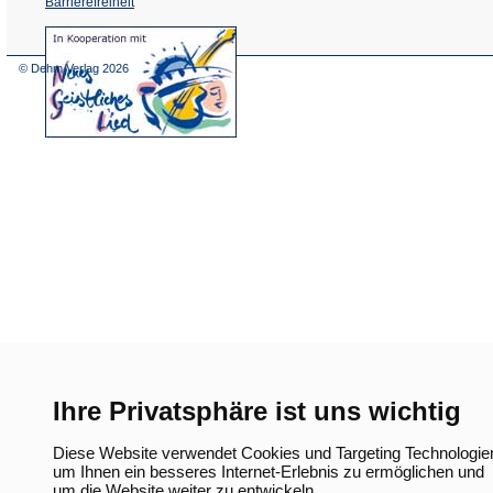
Barrierefreiheit
(Öffnet
in
einem
© Dehm Verlag
2026
neuen
Tab)
Ihre Privatsphäre ist uns wichtig
Diese Website verwendet Cookies und Targeting Technologie
um Ihnen ein besseres Internet-Erlebnis zu ermöglichen und
um die Website weiter zu entwickeln.