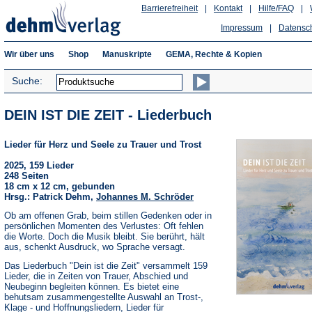
Barrierefreiheit
|
Kontakt
|
Hilfe/FAQ
|
Impressum
|
Datensc
Wir über uns
Shop
Manuskripte
GEMA, Rechte & Kopien
Suche:
DEIN IST DIE ZEIT - Liederbuch
Lieder für Herz und Seele zu Trauer und Trost
2025, 159 Lieder
248 Seiten
18 cm x 12 cm, gebunden
Hrsg.: Patrick Dehm,
Johannes M. Schröder
Ob am offenen Grab, beim stillen Gedenken oder in
persönlichen Momenten des Verlustes: Oft fehlen
die Worte. Doch die Musik bleibt. Sie berührt, hält
aus, schenkt Ausdruck, wo Sprache versagt.
Das Liederbuch "Dein ist die Zeit" versammelt 159
Lieder, die in Zeiten von Trauer, Abschied und
Neubeginn begleiten können. Es bietet eine
behutsam zusammengestellte Auswahl an Trost-,
Klage - und Hoffnungsliedern, Lieder für