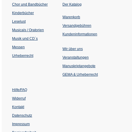
(Öffnet
Chor und Bandbücher
Der Katalog
in
einem
Kinderbücher
neuen
Warenkorb
Tab)
Leselust
Versandgebühren
Musicals / Oratorien
Kundeninformationen
Musik und CD´s
Messen
Wir über uns
Urheberrecht
(Öffnet
Veranstaltungen
in
einem
Manuskriptangebote
neuen
Tab)
GEMA & Urheberrecht
Hilfe/FAQ
Widerruf
Kontakt
Datenschutz
Impressum