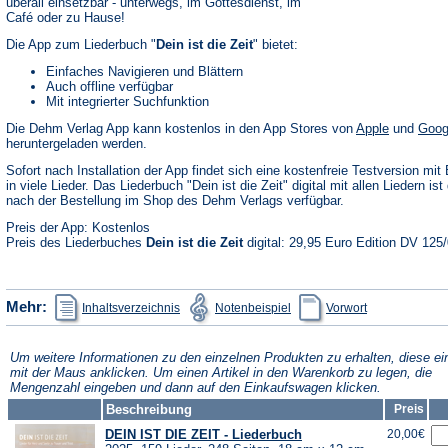
überall einsetzbar - unterwegs, im Gottesdienst, im
Café oder zu Hause!
Die App zum Liederbuch "
Dein ist die Zeit
" bietet:
Einfaches Navigieren und Blättern
Auch offline verfügbar
Mit integrierter Suchfunktion
(Öffnet
Die Dehm Verlag App kann kostenlos in den App Stores von
Apple
und
Goog
in
heruntergeladen werden.
einem
neuen
Sofort nach Installation der App findet sich eine kostenfreie Testversion mit 
Tab)
in viele Lieder. Das Liederbuch "Dein ist die Zeit" digital mit allen Liedern ist 
nach der Bestellung im Shop des Dehm Verlags verfügbar.
Preis der App: Kostenlos
Preis des Liederbuches
Dein ist die Zeit
digital: 29,95 Euro Edition DV 125
(Öffnet
(Öffnet
(Öffnet
Mehr:
Inhaltsverzeichnis
Notenbeispiel
Vorwort
in
in
in
einem
einem
einem
neuen
neuen
neuen
Tab)
Tab)
Tab)
Um weitere Informationen zu den einzelnen Produkten zu erhalten, diese ei
mit der Maus anklicken. Um einen Artikel in den Warenkorb zu legen, die
Mengenzahl eingeben und dann auf den Einkaufswagen klicken.
Beschreibung
Preis
DEIN IST DIE ZEIT - Liederbuch
20,00€