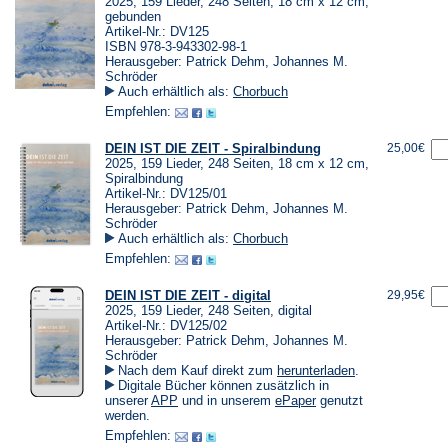
2025, 159 Lieder, 248 Seiten, 18 cm x 12 cm,
gebunden
Artikel-Nr.: DV125
ISBN 978-3-943302-98-1
Herausgeber: Patrick Dehm, Johannes M.
Schröder
Auch erhältlich als:
Chorbuch
Empfehlen:
DEIN IST DIE ZEIT - Spiralbindung
25,00€
2025, 159 Lieder, 248 Seiten, 18 cm x 12 cm,
Spiralbindung
Artikel-Nr.: DV125/01
Herausgeber: Patrick Dehm, Johannes M.
Schröder
Auch erhältlich als:
Chorbuch
Empfehlen:
DEIN IST DIE ZEIT - digital
29,95€
2025, 159 Lieder, 248 Seiten, digital
Artikel-Nr.: DV125/02
Herausgeber: Patrick Dehm, Johannes M.
Schröder
(Öffnet
Nach dem Kauf direkt zum
herunterladen
.
in
Digitale Bücher können zusätzlich in
einem
(Öffnet
(Öffnet
unserer
APP
und in unserem
ePaper
genutzt
neuen
in
in
werden.
Tab)
einem
einem
Empfehlen:
neuen
neuen