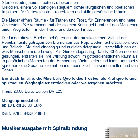
Sternenkinder, neuen Texten zu bekannten
Melodien, einem vollständigen Requiem sowie liturgischen und poetischen
Impulsen für Gottesdienste, Trauerfeiern und stille persönliche Rituale.
Die Lieder öffnen Räume - für Tränen und Trost, für Erinnerungen und neue
Zuversicht. Sie verbinden mit der eigenen Sehnsucht und mit den Menschen
einen Weg teilen - in der Trauer und darüber hinaus.
Die Lieder dieses Buches schöpfen aus der musikalischen Vielfalt der
Popularmusik, getragen von Elementen aus Pop, Liedermachertradition, Go
und Ballade. Sie sind eingängig und zugleich tiefgründig - sprachlich nah an
was Menschen heute bewegt. Als Gemeindegesang, Bands, Chören oder sol
gesungen, entfalten sie ihre Wirkung sowohl im gottesdienstlichen Raum al
in persönlichen Momenten der Erinnerung. Viele Lieder sind leicht umzuset
sprechen eine Sprache, die mitten ins Leben zielt – in seinen hellen und dun
Tönen.
Ein Buch für alle, die Musik als Quelle des Trostes, als Kraftquelle und
spirituellen Wegbegleiter entdecken oder weitergeben möchten.
Preis: 20,00 Euro, Edition DV 125
Mengenpreisstaffel
ab 10 Expl 18,00 Euro
ISBN 978-3-943302-98-1
Musikerausgabe mit Spiralbindung