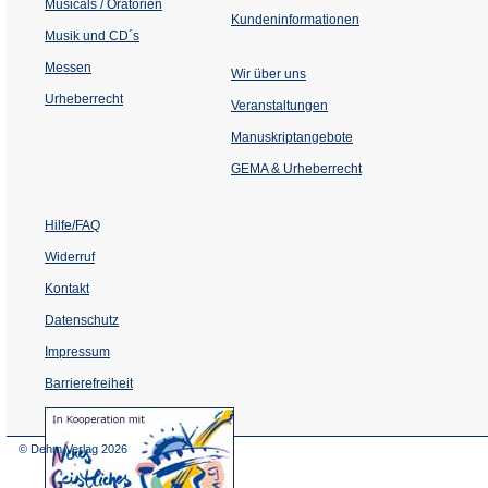
Musicals / Oratorien
Kundeninformationen
Musik und CD´s
Messen
Wir über uns
Urheberrecht
(Öffnet
Veranstaltungen
in
einem
Manuskriptangebote
neuen
Tab)
GEMA & Urheberrecht
Hilfe/FAQ
Widerruf
Kontakt
Datenschutz
Impressum
Barrierefreiheit
(Öffnet
in
einem
© Dehm Verlag
2026
neuen
Tab)