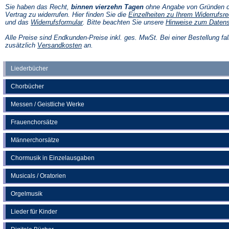
Sie haben das Recht,
binnen vierzehn Tagen
ohne Angabe von Gründen d
Vertrag zu widerrufen. Hier finden Sie die
Einzelheiten zu Ihrem Widerrufsre
(Öffnet
und das
Widerrufsformular
. Bitte beachten Sie unsere
Hinweise zum Daten
in
einem
Alle Preise sind Endkunden-Preise inkl. ges. MwSt. Bei einer Bestellung fal
neuen
(Öffnet
zusätzlich
Versandkosten
an.
Tab)
in
einem
neuen
Liederbücher
Tab)
Chorbücher
Messen / Geistliche Werke
Frauenchorsätze
Männerchorsätze
Chormusik in Einzelausgaben
Musicals / Oratorien
Orgelmusik
Lieder für Kinder