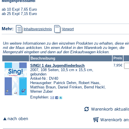
Mengenpreisstaffel
ab 10 Expl 7,65 Euro
ab 25 Expl 7,15 Euro
(Öffnet
(Öffnet
Mehr:
Inhaltsverzeichnis
Vorwort
in
in
einem
einem
neuen
neuen
Tab)
Tab)
Um weitere Informationen zu den einzelnen Produkten zu erhalten, diese ei
mit der Maus anklicken. Um einen Artikel in den Warenkorb zu legen, die
Mengenzahl eingeben und dann auf den Einkaufswagen klicken.
Beschreibung
Preis
SING! 1 das Jugendliederbuch
7,95€
2007, 108 Seiten, 10,5 cm x 15,5 cm,
gebunden
Artikel-Nr.: DV40
Herausgeber: Patrick Dehm, Robert Haas,
Matthias Braun, Daniel Frinken, Bernd Hackl,
Werner Zuber
Empfehlen: