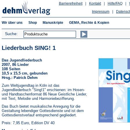
Barrierefreiheit
|
Kontakt
|
Hilfe/FAQ
|
Impressum
|
Datensc
Wir über uns
Shop
Manuskripte
GEMA, Rechte & Kopien
Suche:
Liederbuch SING! 1
Das Jugendliederbuch
2007, 86 Lieder
108 Seiten
10,5 x 15,5 cm, gebunden
Hrsg.: Patrick Dehm
Zum Weltjugendtag in Köln ist das
Jugendliederbuch "Sing!1" erschienen: im Hosen-
und Handtaschenformat 86 Neue Geistliche Lieder,
mit Text, Melodie und Harmoniebezifferung.
Das Buch bietet musikalische Anregung für die
Gestaltung lebendiger Gottesdienste und ist dem
Gottesdienstverlauf entsprechend gegliedert.
Preis: 7,95 Euro, Edition DV 40