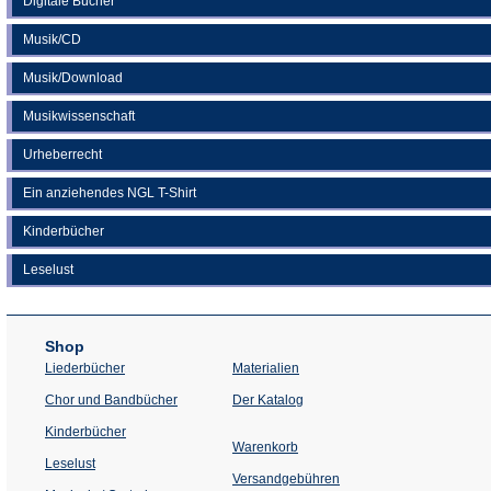
Digitale Bücher
Musik/CD
Musik/Download
Musikwissenschaft
Urheberrecht
Ein anziehendes NGL T-Shirt
Kinderbücher
Leselust
Shop
Liederbücher
Materialien
(Öffnet
Chor und Bandbücher
Der Katalog
in
einem
Kinderbücher
neuen
Warenkorb
Tab)
Leselust
Versandgebühren