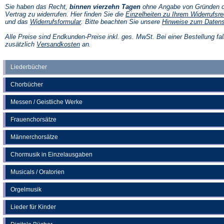
Sie haben das Recht,
binnen vierzehn Tagen
ohne Angabe von Gründen d
Vertrag zu widerrufen. Hier finden Sie die
Einzelheiten zu Ihrem Widerrufsre
(Öffnet
und das
Widerrufsformular
. Bitte beachten Sie unsere
Hinweise zum Daten
in
einem
Alle Preise sind Endkunden-Preise inkl. ges. MwSt. Bei einer Bestellung fal
neuen
(Öffnet
zusätzlich
Versandkosten
an.
Tab)
in
einem
neuen
Liederbücher
Tab)
Chorbücher
Messen / Geistliche Werke
Frauenchorsätze
Männerchorsätze
Chormusik in Einzelausgaben
Musicals / Oratorien
Orgelmusik
Lieder für Kinder