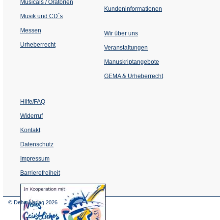
Musicals / Oratorien
Kundeninformationen
Musik und CD´s
Messen
Wir über uns
Urheberrecht
(Öffnet
Veranstaltungen
in
einem
Manuskriptangebote
neuen
Tab)
GEMA & Urheberrecht
Hilfe/FAQ
Widerruf
Kontakt
Datenschutz
Impressum
Barrierefreiheit
(Öffnet
in
einem
© Dehm Verlag
2026
neuen
Tab)