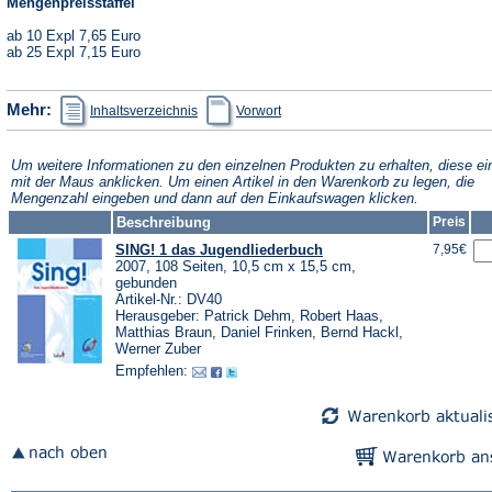
Mengenpreisstaffel
ab 10 Expl 7,65 Euro
ab 25 Expl 7,15 Euro
(Öffnet
(Öffnet
Mehr:
Inhaltsverzeichnis
Vorwort
in
in
einem
einem
neuen
neuen
Tab)
Tab)
Um weitere Informationen zu den einzelnen Produkten zu erhalten, diese ei
mit der Maus anklicken. Um einen Artikel in den Warenkorb zu legen, die
Mengenzahl eingeben und dann auf den Einkaufswagen klicken.
Beschreibung
Preis
SING! 1 das Jugendliederbuch
7,95€
2007, 108 Seiten, 10,5 cm x 15,5 cm,
gebunden
Artikel-Nr.: DV40
Herausgeber: Patrick Dehm, Robert Haas,
Matthias Braun, Daniel Frinken, Bernd Hackl,
Werner Zuber
Empfehlen: