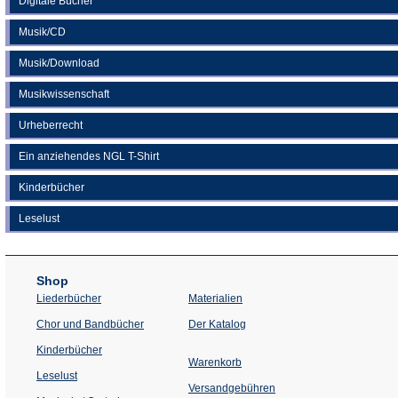
Digitale Bücher
Musik/CD
Musik/Download
Musikwissenschaft
Urheberrecht
Ein anziehendes NGL T-Shirt
Kinderbücher
Leselust
Shop
Liederbücher
Materialien
(Öffnet
Chor und Bandbücher
Der Katalog
in
einem
Kinderbücher
neuen
Warenkorb
Tab)
Leselust
Versandgebühren