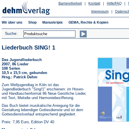
Barrierefreiheit
|
Kontakt
|
Hilfe/FAQ
|
Impressum
|
Datensc
Wir über uns
Shop
Manuskripte
GEMA, Rechte & Kopien
Suche:
Liederbuch SING! 1
Das Jugendliederbuch
2007, 86 Lieder
108 Seiten
10,5 x 15,5 cm, gebunden
Hrsg.: Patrick Dehm
Zum Weltjugendtag in Köln ist das
Jugendliederbuch "Sing!1" erschienen: im Hosen-
und Handtaschenformat 86 Neue Geistliche Lieder,
mit Text, Melodie und Harmoniebezifferung.
Das Buch bietet musikalische Anregung für die
Gestaltung lebendiger Gottesdienste und ist dem
Gottesdienstverlauf entsprechend gegliedert.
Preis: 7,95 Euro, Edition DV 40