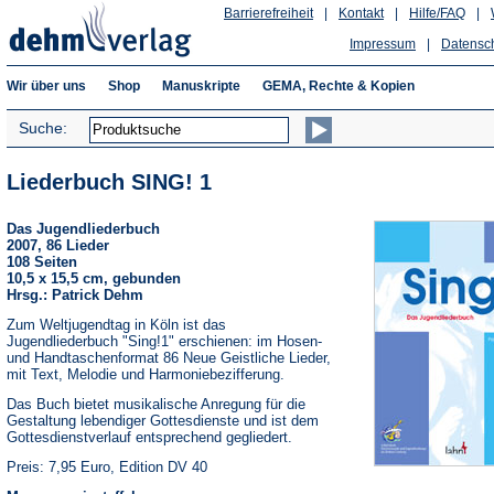
Barrierefreiheit
|
Kontakt
|
Hilfe/FAQ
|
Impressum
|
Datensc
Wir über uns
Shop
Manuskripte
GEMA, Rechte & Kopien
Suche:
Liederbuch SING! 1
Das Jugendliederbuch
2007, 86 Lieder
108 Seiten
10,5 x 15,5 cm, gebunden
Hrsg.: Patrick Dehm
Zum Weltjugendtag in Köln ist das
Jugendliederbuch "Sing!1" erschienen: im Hosen-
und Handtaschenformat 86 Neue Geistliche Lieder,
mit Text, Melodie und Harmoniebezifferung.
Das Buch bietet musikalische Anregung für die
Gestaltung lebendiger Gottesdienste und ist dem
Gottesdienstverlauf entsprechend gegliedert.
Preis: 7,95 Euro, Edition DV 40