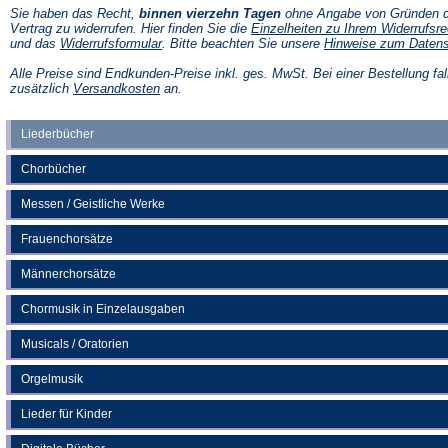
Sie haben das Recht,
binnen vierzehn Tagen
ohne Angabe von Gründen d
Vertrag zu widerrufen. Hier finden Sie die
Einzelheiten zu Ihrem Widerrufsre
(Öffnet
und das
Widerrufsformular
. Bitte beachten Sie unsere
Hinweise zum Daten
in
einem
Alle Preise sind Endkunden-Preise inkl. ges. MwSt. Bei einer Bestellung fal
neuen
(Öffnet
zusätzlich
Versandkosten
an.
Tab)
in
einem
neuen
Liederbücher
Tab)
Chorbücher
Messen / Geistliche Werke
Frauenchorsätze
Männerchorsätze
Chormusik in Einzelausgaben
Musicals / Oratorien
Orgelmusik
Lieder für Kinder