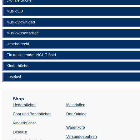
Digitale Bücher
Musik/CD
Musik/Download
Musikwissenschaft
Urheberrecht
Ein anziehendes NGL T-Shirt
Kinderbücher
Leselust
Shop
Liederbücher
Materialien
(Öffnet
Chor und Bandbücher
Der Katalog
in
einem
Kinderbücher
neuen
Warenkorb
Tab)
Leselust
Versandgebühren