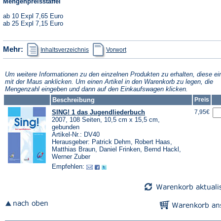
Mengenpreisstaffel
ab 10 Expl 7,65 Euro
ab 25 Expl 7,15 Euro
(Öffnet
(Öffnet
Mehr:
Inhaltsverzeichnis
Vorwort
in
in
einem
einem
neuen
neuen
Tab)
Tab)
Um weitere Informationen zu den einzelnen Produkten zu erhalten, diese ei
mit der Maus anklicken. Um einen Artikel in den Warenkorb zu legen, die
Mengenzahl eingeben und dann auf den Einkaufswagen klicken.
Beschreibung
Preis
SING! 1 das Jugendliederbuch
7,95€
2007, 108 Seiten, 10,5 cm x 15,5 cm,
gebunden
Artikel-Nr.: DV40
Herausgeber: Patrick Dehm, Robert Haas,
Matthias Braun, Daniel Frinken, Bernd Hackl,
Werner Zuber
Empfehlen: