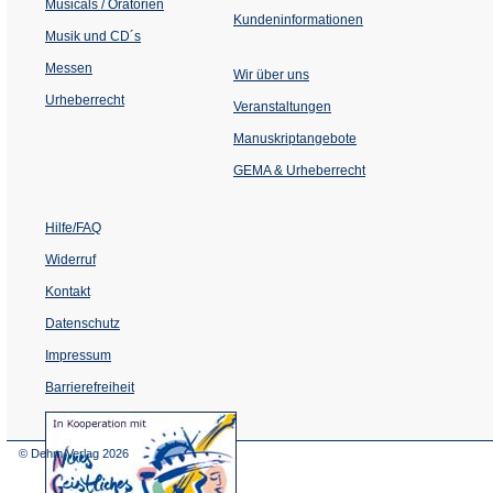
Musicals / Oratorien
Kundeninformationen
Musik und CD´s
Messen
Wir über uns
Urheberrecht
(Öffnet
Veranstaltungen
in
einem
Manuskriptangebote
neuen
Tab)
GEMA & Urheberrecht
Hilfe/FAQ
Widerruf
Kontakt
Datenschutz
Impressum
Barrierefreiheit
(Öffnet
in
einem
© Dehm Verlag
2026
neuen
Tab)