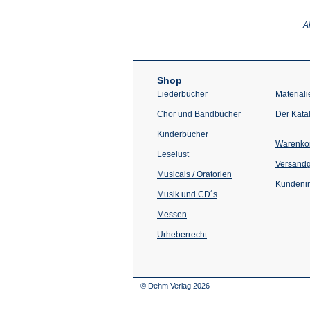
(Ö
.
in
e
A
n
T
Shop
Liederbücher
Materiali
Chor und Bandbücher
Der Kata
Kinderbücher
Warenko
Leselust
Versand
Musicals / Oratorien
Kundenin
Musik und CD´s
Messen
Urheberrecht
© Dehm Verlag
2026