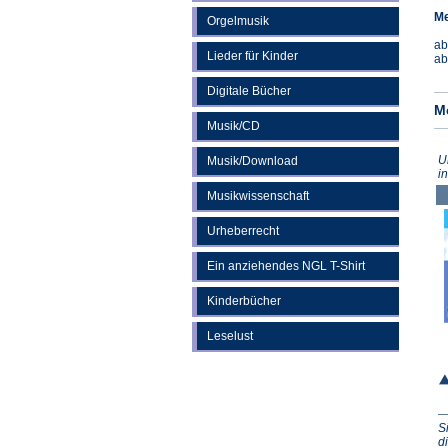
Me
Orgelmusik
ab
Lieder für Kinder
ab
Digitale Bücher
M
Musik/CD
U
Musik/Download
i
Musikwissenschaft
Urheberrecht
Ein anziehendes NGL T-Shirt
Kinderbücher
Leselust
S
d