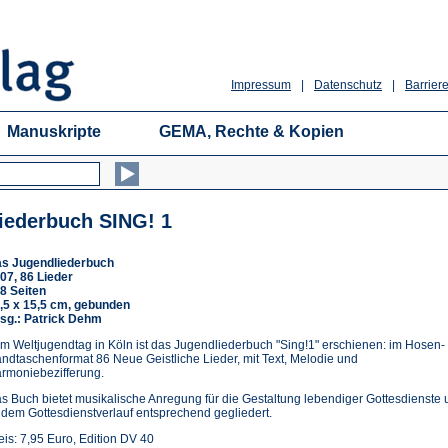
Impressum
|
Datenschutz
|
Barriere
Manuskripte
GEMA, Rechte & Kopien
iederbuch SING! 1
s Jugendliederbuch
07, 86 Lieder
8 Seiten
,5 x 15,5 cm, gebunden
sg.: Patrick Dehm
m Weltjugendtag in Köln ist das Jugendliederbuch "Sing!1" erschienen: im Hosen-
ndtaschenformat 86 Neue Geistliche Lieder, mit Text, Melodie und
rmoniebezifferung.
s Buch bietet musikalische Anregung für die Gestaltung lebendiger Gottesdienste
t dem Gottesdienstverlauf entsprechend gegliedert.
eis: 7,95 Euro, Edition DV 40