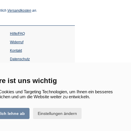
(Öffnet
zlich
Versandkosten
an.
in
einem
neuen
Tab)
Hilfe/FAQ
Widerruf
Kontakt
Datenschutz
Impressum
Barrierefreiheit
re ist uns wichtig
(Öffnet
in
ookies und Targeting Technologien, um Ihnen ein besseres
einem
lichen und um die Website weiter zu entwickeln.
neuen
Tab)
Ich lehne ab
Einstellungen ändern