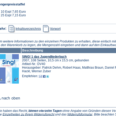
ngenpreisstaffel
 10 Expl 7,65 Euro
 25 Expl 7,15 Euro
(Öffnet
(Öffnet
ehr:
Inhaltsverzeichnis
Vorwort
in
in
einem
einem
neuen
neuen
Tab)
Tab)
m weitere Informationen zu den einzelnen Produkten zu erhalten, diese einfach mit
n den Warenkorb zu legen, die Mengenzahl eingeben und dann auf den Einkaufswa
Beschreibung
SING! 1 das Jugendliederbuch
2007, 108 Seiten, 10,5 cm x 15,5 cm, gebunden
Artikel-Nr.: DV40
Herausgeber: Patrick Dehm, Robert Haas, Matthias Braun, Daniel 
Hackl, Werner Zuber
Empfehlen:
ie haben das Recht,
binnen vierzehn Tagen
ohne Angabe von Gründen diesen Vertr
(Öffnet
(Öffnet
ie
Einzelheiten zu Ihrem Widerrufsrecht
und das
Widerrufsformular
. Bitte beachten