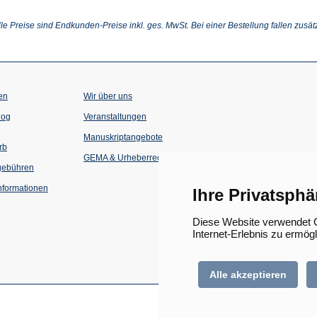
ffnet
in
in
einem
einem
inem
neuen
neuen
lle Preise sind Endkunden-Preise inkl. ges. MwSt. Bei einer Bestellung fallen zusät
euen
Tab)
Tab)
ab)
en
Wir über uns
(Öffnet
(Öffnet
log
Veranstaltungen
in
in
einem
einem
Manuskriptangebote
neuen
neuen
rb
Tab)
Tab)
GEMA & Urheberrecht
gebühren
formationen
Ihre Privatsphä
Diese Website verwendet C
Internet-Erlebnis zu ermög
Alle akzeptieren