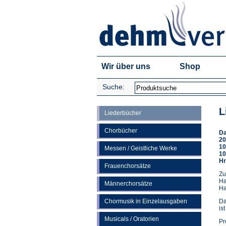
Wir über uns
Shop
Suche:
L
Liederbücher
Chorbücher
Da
20
10
Messen / Geistliche Werke
10
Hr
Frauenchorsätze
Zu
Ha
Männerchorsätze
Ha
Chormusik in Einzelausgaben
Da
is
Musicals / Oratorien
Pr