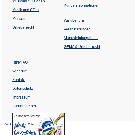
Musicals / Oratorien
Kundeninformationen
Musik und CD´s
Messen
Wir über uns
Urheberrecht
(Öffnet
Veranstaltungen
in
einem
Manuskriptangebote
neuen
Tab)
GEMA & Urheberrecht
Hilfe/FAQ
Widerruf
Kontakt
Datenschutz
Impressum
Barrierefreiheit
(Öffnet
in
einem
© Dehm Verlag
2026
neuen
Tab)