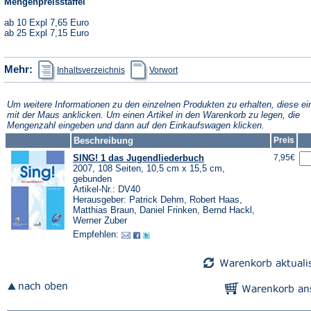
Mengenpreisstaffel
ab 10 Expl 7,65 Euro
ab 25 Expl 7,15 Euro
(Öffnet
(Öffnet
Mehr:
Inhaltsverzeichnis
Vorwort
in
in
einem
einem
neuen
neuen
Tab)
Tab)
Um weitere Informationen zu den einzelnen Produkten zu erhalten, diese ei
mit der Maus anklicken. Um einen Artikel in den Warenkorb zu legen, die
Mengenzahl eingeben und dann auf den Einkaufswagen klicken.
Beschreibung
Preis
SING! 1 das Jugendliederbuch
7,95€
2007, 108 Seiten, 10,5 cm x 15,5 cm,
gebunden
Artikel-Nr.: DV40
Herausgeber: Patrick Dehm, Robert Haas,
Matthias Braun, Daniel Frinken, Bernd Hackl,
Werner Zuber
Empfehlen: