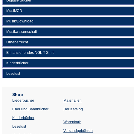
Digitale Bücher
Musik/CD
Musik/Download
Musikwissenschaft
Urheberrecht
Ein anziehendes NGL T-Shirt
Kinderbücher
Leselust
Shop
Liederbücher
Materialien
(Öffnet
Chor und Bandbücher
Der Katalog
in
einem
Kinderbücher
neuen
Warenkorb
Tab)
Leselust
Versandgebühren