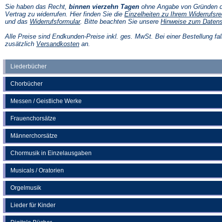
Sie haben das Recht,
binnen vierzehn Tagen
ohne Angabe von Gründen d
Vertrag zu widerrufen. Hier finden Sie die
Einzelheiten zu Ihrem Widerrufsre
(Öffnet
und das
Widerrufsformular
. Bitte beachten Sie unsere
Hinweise zum Daten
in
einem
Alle Preise sind Endkunden-Preise inkl. ges. MwSt. Bei einer Bestellung fal
neuen
(Öffnet
zusätzlich
Versandkosten
an.
Tab)
in
einem
neuen
Liederbücher
Tab)
Chorbücher
Messen / Geistliche Werke
Frauenchorsätze
Männerchorsätze
Chormusik in Einzelausgaben
Musicals / Oratorien
Orgelmusik
Lieder für Kinder