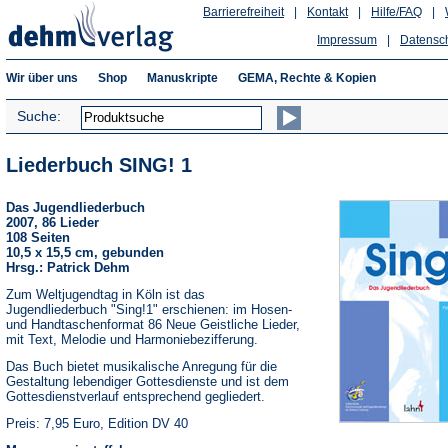
Barrierefreiheit
|
Kontakt
|
Hilfe/FAQ
|
Impressum
|
Datensc
Wir über uns
Shop
Manuskripte
GEMA, Rechte & Kopien
Suche:
Liederbuch SING! 1
Das Jugendliederbuch
2007, 86 Lieder
108 Seiten
10,5 x 15,5 cm, gebunden
Hrsg.: Patrick Dehm
Zum Weltjugendtag in Köln ist das
Jugendliederbuch "Sing!1" erschienen: im Hosen-
und Handtaschenformat 86 Neue Geistliche Lieder,
mit Text, Melodie und Harmoniebezifferung.
Das Buch bietet musikalische Anregung für die
Gestaltung lebendiger Gottesdienste und ist dem
Gottesdienstverlauf entsprechend gegliedert.
Preis: 7,95 Euro, Edition DV 40