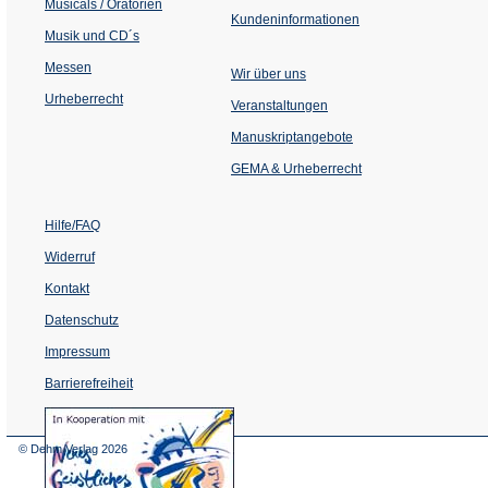
Musicals / Oratorien
Kundeninformationen
Musik und CD´s
Messen
Wir über uns
Urheberrecht
(Öffnet
Veranstaltungen
in
einem
Manuskriptangebote
neuen
Tab)
GEMA & Urheberrecht
Hilfe/FAQ
Widerruf
Kontakt
Datenschutz
Impressum
Barrierefreiheit
(Öffnet
in
einem
© Dehm Verlag
2026
neuen
Tab)