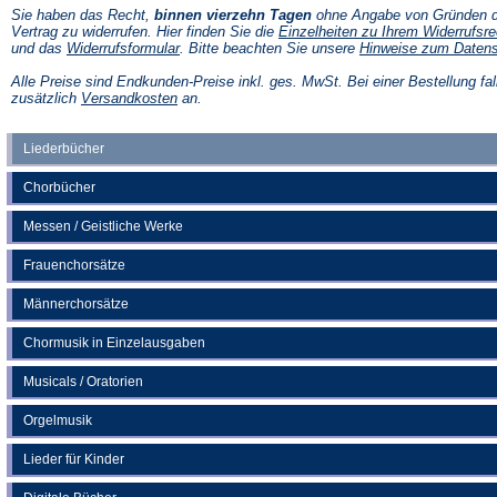
Sie haben das Recht,
binnen vierzehn Tagen
ohne Angabe von Gründen d
Vertrag zu widerrufen. Hier finden Sie die
Einzelheiten zu Ihrem Widerrufsre
(Öffnet
und das
Widerrufsformular
. Bitte beachten Sie unsere
Hinweise zum Daten
in
einem
Alle Preise sind Endkunden-Preise inkl. ges. MwSt. Bei einer Bestellung fal
neuen
(Öffnet
zusätzlich
Versandkosten
an.
Tab)
in
einem
neuen
Liederbücher
Tab)
Chorbücher
Messen / Geistliche Werke
Frauenchorsätze
Männerchorsätze
Chormusik in Einzelausgaben
Musicals / Oratorien
Orgelmusik
Lieder für Kinder