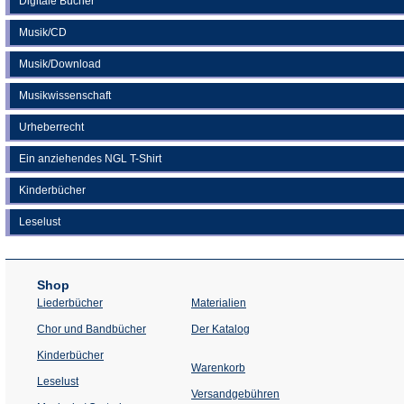
Digitale Bücher
Musik/CD
Musik/Download
Musikwissenschaft
Urheberrecht
Ein anziehendes NGL T-Shirt
Kinderbücher
Leselust
Shop
Liederbücher
Materialien
(Öffnet
Chor und Bandbücher
Der Katalog
in
einem
Kinderbücher
neuen
Warenkorb
Tab)
Leselust
Versandgebühren