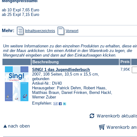
Mengenpreisstaffel
ab 10 Expl 7,65 Euro
ab 25 Expl 7,15 Euro
(Öffnet
(Öffnet
Mehr:
Inhaltsverzeichnis
Vorwort
in
in
einem
einem
neuen
neuen
Tab)
Tab)
Um weitere Informationen zu den einzelnen Produkten zu erhalten, diese ei
mit der Maus anklicken. Um einen Artikel in den Warenkorb zu legen, die
Mengenzahl eingeben und dann auf den Einkaufswagen klicken.
Beschreibung
Preis
SING! 1 das Jugendliederbuch
7,95€
2007, 108 Seiten, 10,5 cm x 15,5 cm,
gebunden
Artikel-Nr.: DV40
Herausgeber: Patrick Dehm, Robert Haas,
Matthias Braun, Daniel Frinken, Bernd Hackl,
Werner Zuber
Empfehlen: