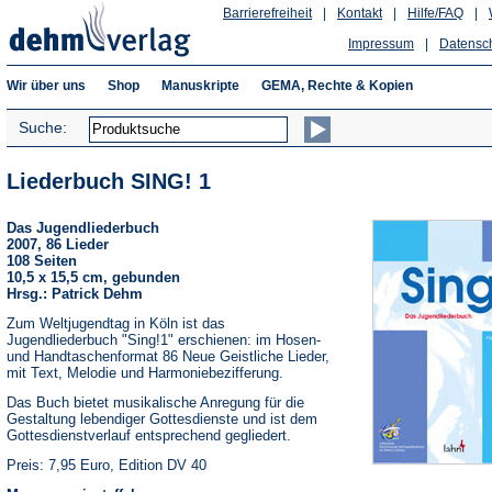
Barrierefreiheit
|
Kontakt
|
Hilfe/FAQ
|
Impressum
|
Datensc
Wir über uns
Shop
Manuskripte
GEMA, Rechte & Kopien
Suche:
Liederbuch SING! 1
Das Jugendliederbuch
2007, 86 Lieder
108 Seiten
10,5 x 15,5 cm, gebunden
Hrsg.: Patrick Dehm
Zum Weltjugendtag in Köln ist das
Jugendliederbuch "Sing!1" erschienen: im Hosen-
und Handtaschenformat 86 Neue Geistliche Lieder,
mit Text, Melodie und Harmoniebezifferung.
Das Buch bietet musikalische Anregung für die
Gestaltung lebendiger Gottesdienste und ist dem
Gottesdienstverlauf entsprechend gegliedert.
Preis: 7,95 Euro, Edition DV 40