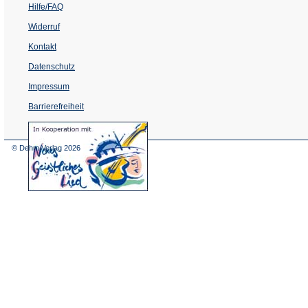
Hilfe/FAQ
Widerruf
Kontakt
Datenschutz
Impressum
Barrierefreiheit
(Öffnet
in
einem
© Dehm Verlag
2026
neuen
Tab)