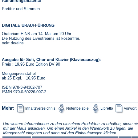
Aufführungsmaterial
Partitur und Stimmen
DIGITALE URAUFFÜHRUNG
Oratorium EINS am 14. Mai um 20 Uhr.
Die Nutzung des Livestreams ist kostenfrei.
(Öffnet
oekt.de/eins
in
einem
neuen
Ausgabe für Soli, Chor und Klavier (Klavierauszug):
Tab)
Preis : 19,95 Euro Edition DV 90
Mengenpreisstaffel
ab 25 Expl. 16,95 Euro
ISBN 978-3-94302-707
ISMN 979-0-50226-097-2
(Öffnet
(Öffnet
(Öffnet
(
Mehr:
Inhaltsverzeichnis
Notenbeispiel
Libretto
Vorwort
in
in
in
i
einem
einem
einem
neuen
neuen
neuen
Tab)
Tab)
Tab)
T
Um weitere Informationen zu den einzelnen Produkten zu erhalten, diese ei
mit der Maus anklicken. Um einen Artikel in den Warenkorb zu legen, die
Mengenzahl eingeben und dann auf den Einkaufswagen klicken.