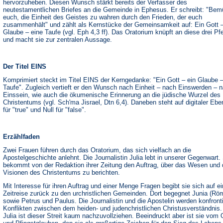
hervorzuheben. Diesen Wunsch stärkt bereits der Verfasser des
neutestamentlichen Briefes an die Gemeinde in Ephesus. Er schreibt: "Bem
euch, die Einheit des Geistes zu wahren durch den Frieden, der euch
zusammenhält" und zählt als Kernstücke der Gemeinsamkeit auf: Ein Gott –
Glaube – eine Taufe (vgl. Eph 4,3 ff). Das Oratorium knüpft an diese drei Pfe
und macht sie zur zentralen Aussage.
Der Titel EINS
Komprimiert steckt im Titel EINS der Kerngedanke: "Ein Gott – ein Glaube –
Taufe". Zugleich vertieft er den Wunsch nach Einheit – nach Einswerden – 
Einssein, wie auch die ökumenische Erinnerung an die jüdische Wurzel des
Christentums (vgl. Sch'ma Jisrael, Dtn 6,4). Daneben steht auf digitaler Eb
für "true" und Null für "false".
Erzählfaden
Zwei Frauen führen durch das Oratorium, das sich vielfach an die
Apostelgeschichte anlehnt. Die Journalistin Julia lebt in unserer Gegenwart.
bekommt von der Redaktion ihrer Zeitung den Auftrag, über das Wesen und 
Visionen des Christentums zu berichten.
Mit Interesse für ihren Auftrag und einer Menge Fragen begibt sie sich auf e
Zeitreise zurück zu den urchristlichen Gemeinden. Dort begegnet Junia (Röm
sowie Petrus und Paulus. Die Journalistin und die Apostelin werden konfronti
Konflikten zwischen dem heiden- und judenchristlichen Christusverständnis.
Julia ist dieser Streit kaum nachzuvollziehen. Beeindruckt aber ist sie vom 