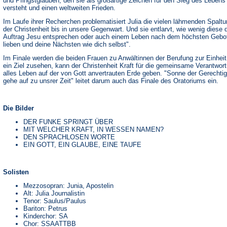
und Pfingstglauben, den sie als großartige Zeichen für den Sieg des Lebens
versteht und einen weltweiten Frieden.
Im Laufe ihrer Recherchen problematisiert Julia die vielen lähmenden Spalt
der Christenheit bis in unsere Gegenwart. Und sie entlarvt, wie wenig diese
Auftrag Jesu entsprechen oder auch einem Leben nach dem höchsten Gebot
lieben und deine Nächsten wie dich selbst".
Im Finale werden die beiden Frauen zu Anwältinnen der Berufung zur Einheit
ein Ziel zusehen, kann der Christenheit Kraft für die gemeinsame Verantwort
alles Leben auf der von Gott anvertrauten Erde geben. "Sonne der Gerechtig
gehe auf zu unsrer Zeit" leitet darum auch das Finale des Oratoriums ein.
Die Bilder
DER FUNKE SPRINGT ÜBER
MIT WELCHER KRAFT, IN WESSEN NAMEN?
DEN SPRACHLOSEN WORTE
EIN GOTT, EIN GLAUBE, EINE TAUFE
Solisten
Mezzosopran: Junia, Apostelin
Alt: Julia Journalistin
Tenor: Saulus/Paulus
Bariton: Petrus
Kinderchor: SA
Chor: SSAATTBB