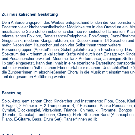
Zur musikalischen Gestaltung
Dem Anforderungsprofil des Werkes entsprechend binden die Komponisten d
Facetten vieler kirchenmusikalischer Möglichkeiten in das Oratorium ein. Al
musikalische Stile stehen nebeneinander: neo-romantische Harmonien, Klän
orientalischen Folklore, Renaissance-Polyphonie, Pop-Songs, Jazz-Rhythm
Gregorianik, moderne Klangstrukturen, ein Doppelkanon in 14 Sprachen und 
mehr. Neben dem Hauptchor und den vier Solist*innen treten weitere
Personengruppen (Apostel*innen, Schriftgelehrte u.a.) in Erscheinung. Das
Spektrum der kirchenmusikalischen Kräfte wird durch den Einsatz von Kind
und Posaunenchor erweitert. Moderne Tanz-Performance, an einigen Stellen
libitum) eingesetzt, kann den Inhalt in eine szenische Darstellung transporti
auf einer weiteren ästhetischen Ebene erfahrbar machen. Und schließlich k
die Zuhörer*innen im abschließenden Choral in die Musik mit einstimmen un
Teil der gesamten Aufführung werden.
Besetzung
Solo, 4stg. gemischten Chor, Kinderchor und Instrumente: Flöte, Oboe, Klari
B Fagott, 2 Hörner in F, 2 Trompeten in B, 2 Posaunen, Pauke Percussion, 
Cymbal, Glockenspiel, Vibra-phon, Triangel, Chimes, kl. Trommel, Bongos
[Djembe, Darbuka], Tambourin, Claves), Harfe Streicher Band (Altsaxophon 
Piano, E-Gitarre, Bass, Drum Set); Tänzer*innen ad lib.