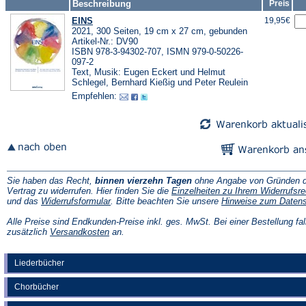
Beschreibung
Preis
EINS
19,95€
2021, 300 Seiten, 19 cm x 27 cm, gebunden
Artikel-Nr.: DV90
ISBN 978-3-94302-707, ISMN 979-0-50226-
097-2
Text, Musik: Eugen Eckert und Helmut
Schlegel, Bernhard Kießig und Peter Reulein
Empfehlen:
Sie haben das Recht,
binnen vierzehn Tagen
ohne Angabe von Gründen d
Vertrag zu widerrufen. Hier finden Sie die
Einzelheiten zu Ihrem Widerrufsre
(Öffnet
und das
Widerrufsformular
. Bitte beachten Sie unsere
Hinweise zum Daten
in
einem
Alle Preise sind Endkunden-Preise inkl. ges. MwSt. Bei einer Bestellung fal
neuen
(Öffnet
zusätzlich
Versandkosten
an.
Tab)
in
einem
neuen
Liederbücher
Tab)
Chorbücher