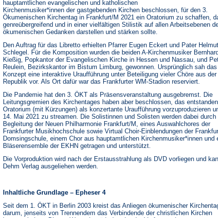
hauptamtlichen evangelischen und katholischen
Kirchenmusiker*innen der gastgebenden Kirchen beschlossen, für den 3.
Ökumenischen Kirchentag in Frankfurt/M 2021 ein Oratorium zu schaffen, d
genreübergreifend und in einer vielfältigen Stilistik auf allen Arbeitsebenen d
ökumenischen Gedanken darstellen und stärken sollte.
Den Auftrag für das Libretto erhielten Pfarrer Eugen Eckert und Pater Helmu
Schlegel. Für die Komposition wurden die beiden A-Kirchenmusiker Bernhar
Kießig, Popkantor der Evangelischen Kirche in Hessen und Nassau, und Pe
Reulein, Bezirkskantor im Bistum Limburg, gewonnen. Ursprünglich sah das
Konzept eine interaktive Uraufführung unter Beteiligung vieler Chöre aus de
Republik vor. Als Ort dafür war das Frankfurter WM-Stadion reserviert.
Die Pandemie hat den 3. ÖKT als Präsensveranstaltung ausgebremst. Die
Leitungsgremien des Kirchentages haben aber beschlossen, das entstande
Oratorium (mit Kürzungen) als konzertante Uraufführung vorzuproduzieren 
14. Mai 2021 zu streamen. Die Solistinnen und Solisten werden dabei durch 
Begleitung der Neuen Philharmonie Frankfurt/M, eines Auswahlchores der
Frankfurter Musikhochschule sowie Virtual Choir-Einblendungen der Frankfur
Domsingschule, einem Chor aus hauptamtlichen Kirchenmusiker*innen und
Bläserensemble der EKHN getragen und unterstützt.
Die Vorproduktion wird nach der Erstausstrahlung als DVD vorliegen und ka
Dehm Verlag ausgeliehen werden.
Inhaltliche Grundlage – Epheser 4
Seit dem 1. ÖKT in Berlin 2003 kreist das Anliegen ökumenischer Kirchenta
darum, jenseits von Trennendem das Verbindende der christlichen Kirchen