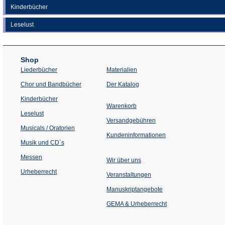
Kinderbücher
Leselust
Shop
Liederbücher
Materialien
(Öffnet
Chor und Bandbücher
Der Katalog
in
einem
Kinderbücher
neuen
Warenkorb
Tab)
Leselust
Versandgebühren
Musicals / Oratorien
Kundeninformationen
Musik und CD´s
Messen
Wir über uns
Urheberrecht
(Öffnet
Veranstaltungen
in
einem
Manuskriptangebote
neuen
Tab)
GEMA & Urheberrecht