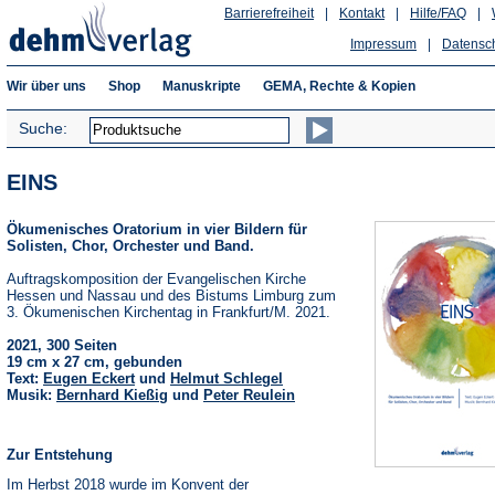
Barrierefreiheit
|
Kontakt
|
Hilfe/FAQ
|
Impressum
|
Datensc
Wir über uns
Shop
Manuskripte
GEMA, Rechte & Kopien
Suche:
EINS
Ökumenisches Oratorium in vier Bildern für
Solisten, Chor, Orchester und Band.
Auftragskomposition der Evangelischen Kirche
Hessen und Nassau und des Bistums Limburg zum
3. Ökumenischen Kirchentag in Frankfurt/M. 2021.
2021, 300 Seiten
19 cm x 27 cm, gebunden
Text:
Eugen Eckert
und
Helmut Schlegel
Musik:
Bernhard Kießig
und
Peter Reulein
Zur Entstehung
Im Herbst 2018 wurde im Konvent der