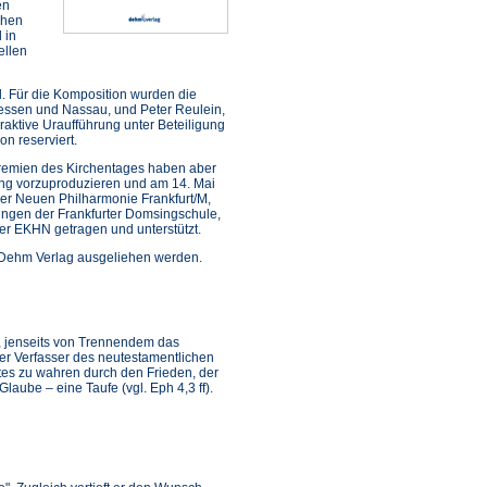
en
chen
 in
ellen
l. Für die Komposition wurden die
essen und Nassau, und Peter Reulein,
aktive Uraufführung unter Beteiligung
on reserviert.
gremien des Kirchentages haben aber
ung vorzuproduzieren und am 14. Mai
der Neuen Philharmonie Frankfurt/M,
ungen der Frankfurter Domsingschule,
r EKHN getragen und unterstützt.
m Dehm Verlag ausgeliehen werden.
, jenseits von Trennendem das
er Verfasser des neutestamentlichen
stes zu wahren durch den Frieden, der
aube – eine Taufe (vgl. Eph 4,3 ff).