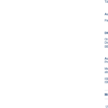
Tä
Au
Pa
D
Or
Di
oe
Au
Pr
Me
ab
IS
IS
M
U