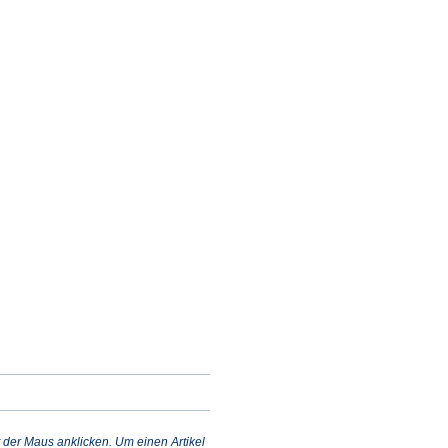
et
m
n
 der Maus anklicken. Um einen Artikel