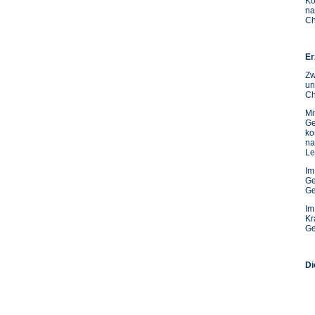
Ko
na
Ch
Er
Zw
un
Ch
Mi
Ge
ko
na
Le
Im
Ge
Ge
Im
Kr
Ge
Di