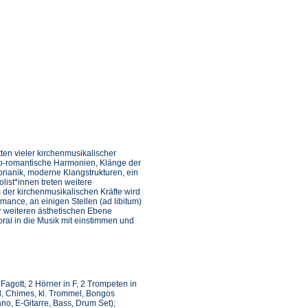
en vieler kirchenmusikalischer
neo-romantische Harmonien, Klänge der
rianik, moderne Klangstrukturen, ein
ist*innen treten weitere
 der kirchenmusikalischen Kräfte wird
ance, an einigen Stellen (ad libitum)
er weiteren ästhetischen Ebene
ral in die Musik mit einstimmen und
 Fagott, 2 Hörner in F, 2 Trompeten in
l, Chimes, kl. Trommel, Bongos
no, E-Gitarre, Bass, Drum Set);