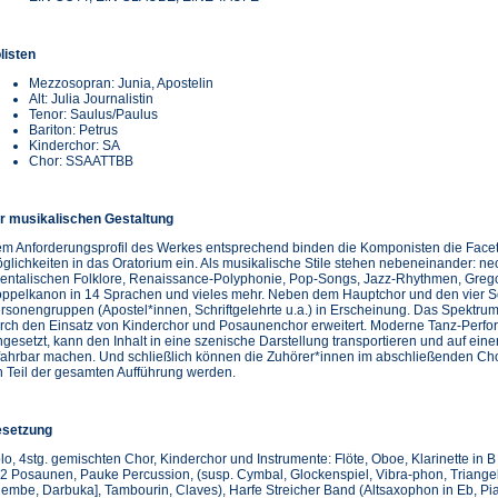
listen
Mezzosopran: Junia, Apostelin
Alt: Julia Journalistin
Tenor: Saulus/Paulus
Bariton: Petrus
Kinderchor: SA
Chor: SSAATTBB
r musikalischen Gestaltung
m Anforderungsprofil des Werkes entsprechend binden die Komponisten die Facett
glichkeiten in das Oratorium ein. Als musikalische Stile stehen nebeneinander: 
ientalischen Folklore, Renaissance-Polyphonie, Pop-Songs, Jazz-Rhythmen, Grego
ppelkanon in 14 Sprachen und vieles mehr. Neben dem Hauptchor und den vier Sol
rsonengruppen (Apostel*innen, Schriftgelehrte u.a.) in Erscheinung. Das Spektrum
rch den Einsatz von Kinderchor und Posaunenchor erweitert. Moderne Tanz-Perform
ngesetzt, kann den Inhalt in eine szenische Darstellung transportieren und auf ein
fahrbar machen. Und schließlich können die Zuhörer*innen im abschließenden Cho
n Teil der gesamten Aufführung werden.
setzung
lo, 4stg. gemischten Chor, Kinderchor und Instrumente: Flöte, Oboe, Klarinette in B
 2 Posaunen, Pauke Percussion, (susp. Cymbal, Glockenspiel, Vibra-phon, Triange
jembe, Darbuka], Tambourin, Claves), Harfe Streicher Band (Altsaxophon in Eb, Pia