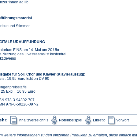
nzer*innen ad lib.
fführungsmaterial
rtitur und Stimmen
IGITALE URAUFFÜHRUNG
atorium EINS am 14. Mai um 20 Uhr.
e Nutzung des Livestreams ist kostenfrei.
(Öffnet
kt.de/eins
in
einem
neuen
sgabe für Soli, Chor und Klavier (Klavierauszug):
Tab)
eis : 19,95 Euro Edition DV 90
ngenpreisstaffel
 25 Expl. 16,95 Euro
BN 978-3-94302-707
MN 979-0-50226-097-2
(Öffnet
(Öffnet
(Öffnet
(Öffn
ehr:
Inhaltsverzeichnis
Notenbeispiel
Libretto
Vorwort
in
in
in
in
einem
einem
einem
eine
neuen
neuen
neuen
neue
Tab)
Tab)
Tab)
Tab)
m weitere Informationen zu den einzelnen Produkten zu erhalten, diese einfach mit