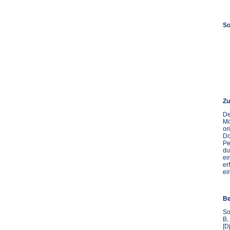
So
Zu
De
Mö
or
Do
Pe
du
ei
er
ei
Be
So
B,
[D