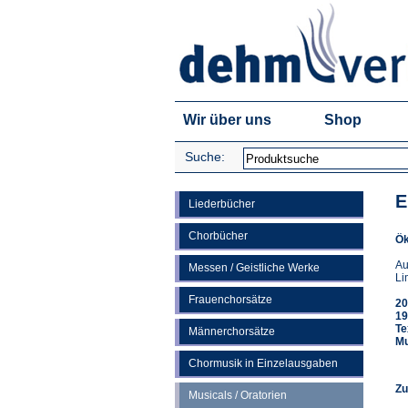
Wir über uns
Shop
Suche:
E
Liederbücher
Chorbücher
Ök
Au
Messen / Geistliche Werke
Li
Frauenchorsätze
20
19
Te
Männerchorsätze
Mu
Chormusik in Einzelausgaben
Zu
Musicals / Oratorien