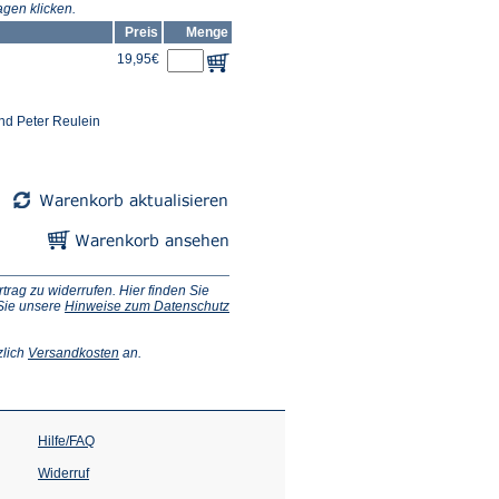
gen klicken.
Preis
Menge
19,95€
nd Peter Reulein
ag zu widerrufen. Hier finden Sie
 Sie unsere
Hinweise zum Datenschutz
(Öffnet
zlich
Versandkosten
an.
in
einem
neuen
Tab)
Hilfe/FAQ
Widerruf