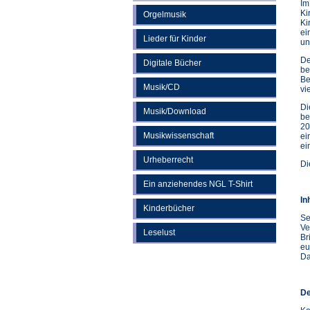
Im
Ki
Orgelmusik
Ki
ei
Lieder für Kinder
un
De
Digitale Bücher
be
Be
Musik/CD
vi
Di
Musik/Download
be
20
Musikwissenschaft
ei
ei
Urheberrecht
Di
Ein anziehendes NGL T-Shirt
In
Kinderbücher
Se
Ve
Leselust
Br
eu
Da
De