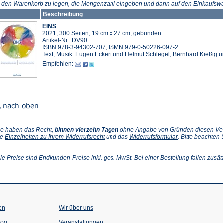
n den Warenkorb zu legen, die Mengenzahl eingeben und dann auf den Einkaufswa
Beschreibung
EINS
2021, 300 Seiten, 19 cm x 27 cm, gebunden
Artikel-Nr.: DV90
ISBN 978-3-94302-707, ISMN 979-0-50226-097-2
Text, Musik: Eugen Eckert und Helmut Schlegel, Bernhard Kießig u
Empfehlen:
ie haben das Recht,
binnen vierzehn Tagen
ohne Angabe von Gründen diesen Vertr
(Öffnet
(Öffnet
ie
Einzelheiten zu Ihrem Widerrufsrecht
und das
Widerrufsformular
. Bitte beachten
ffnet
in
in
einem
einem
inem
neuen
neuen
lle Preise sind Endkunden-Preise inkl. ges. MwSt. Bei einer Bestellung fallen zusät
euen
Tab)
Tab)
ab)
en
Wir über uns
(Öffnet
(Öffnet
log
Veranstaltungen