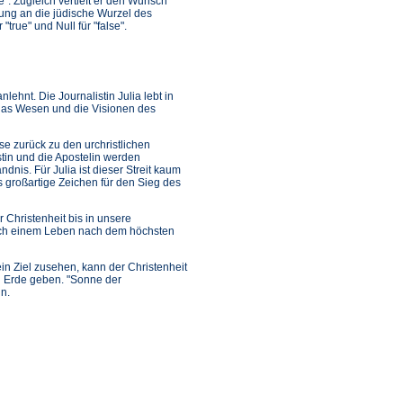
e". Zugleich vertieft er den Wunsch
ung an die jüdische Wurzel des
"true" und Null für "false".
ehnt. Die Journalistin Julia lebt in
 das Wesen und die Visionen des
ise zurück zu den urchristlichen
tin und die Apostelin werden
dnis. Für Julia ist dieser Streit kaum
s großartige Zeichen für den Sieg des
 Christenheit bis in unsere
auch einem Leben nach dem höchsten
in Ziel zusehen, kann der Christenheit
en Erde geben. "Sonne der
in.