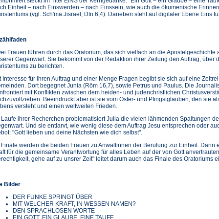
mprimiert steckt im Titel EINS der Kerngedanke: "Ein Gott – ein Glaube – eine Tauf
ch Einheit – nach Einswerden – nach Einssein, wie auch die ökumenische Erinner
ristentums (vgl. Sch'ma Jisrael, Dtn 6,4). Daneben steht auf digitaler Ebene Eins für 
zählfaden
ei Frauen führen durch das Oratorium, das sich vielfach an die Apostelgeschichte anl
serer Gegenwart. Sie bekommt von der Redaktion ihrer Zeitung den Auftrag, über
ristentums zu berichten.
t Interesse für ihren Auftrag und einer Menge Fragen begibt sie sich auf eine Zeitre
meinden. Dort begegnet Junia (Röm 16,7), sowie Petrus und Paulus. Die Journalis
nfrontiert mit Konflikten zwischen dem heiden- und judenchristlichen Christusverstän
chzuvollziehen. Beeindruckt aber ist sie vom Oster- und Pfingstglauben, den sie al
bens versteht und einen weltweiten Frieden.
 Laufe ihrer Recherchen problematisiert Julia die vielen lähmenden Spaltungen der
genwart. Und sie entlarvt, wie wenig diese dem Auftrag Jesu entsprechen oder 
bot: "Gott lieben und deine Nächsten wie dich selbst".
 Finale werden die beiden Frauen zu Anwältinnen der Berufung zur Einheit. Darin e
aft für die gemeinsame Verantwortung für alles Leben auf der von Gott anvertraut
rechtigkeit, gehe auf zu unsrer Zeit" leitet darum auch das Finale des Oratoriums e
e Bilder
DER FUNKE SPRINGT ÜBER
MIT WELCHER KRAFT, IN WESSEN NAMEN?
DEN SPRACHLOSEN WORTE
EIN GOTT, EIN GLAUBE, EINE TAUFE