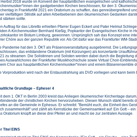
 Herbst 2018 wurde im Konvent der hauptamtlichen evangelischen und katholisch
rchenmusiker*innen der gastgebenden Kirchen beschlossen, für den 3. Ökumenis
rchentag in Frankfurt/M 2021 ein Oratorium zu schaffen, das genreübergreifend und
ner vielfältigen Stilistik auf allen Arbeitsebenen den ökumenischen Gedanken darst
d stärken sollte.
n Auftrag für das Libretto erhielten Pfarrer Eugen Eckert und Pater Helmut Schlege
iden A-Kirchenmusiker Bernhard Kießig, Popkantor der Evangelischen Kirche in H
zirkskantor im Bistum Limburg, gewonnen. Ursprünglich sah das Konzept eine inter
eler Chöre aus der ganzen Republik vor. Als Ort dafür war das Frankfurter WM-Stadi
e Pandemie hat den 3. ÖKT als Präsensveranstaltung ausgebremst. Die Leitungs
schlossen, das entstandene Oratorium (mit Kürzungen) als konzertante Uraufführ
21 zu streamen. Die Solistinnen und Solisten werden dabei durch die Begleitung 
nes Auswahlchores der Frankfurter Musikhochschule sowie Virtual Choir-Einblend
nem Chor aus hauptamtlichen Kirchenmusiker*innen und einem Bläserensemble de
e Vorproduktion wird nach der Erstausstrahlung als DVD vorliegen und kann bei
haltliche Grundlage – Epheser 4
it dem 1. ÖKT in Berlin 2003 kreist das Anliegen ökumenischer Kirchentage darum
rbindende der christlichen Kirchen hervorzuheben. Diesen Wunsch stärkt bereits d
iefes an die Gemeinde in Ephesus. Er schreibt: "Bemüht euch, die Einheit des Gei
ch zusammenhält" und zählt als Kernstücke der Gemeinsamkeit auf: Ein Gott – ein Gl
s Oratorium knüpft an diese drei Pfeiler an und macht sie zur zentralen Aussage.
r Titel EINS