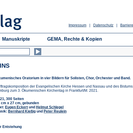
Impressum
|
Datenschutz
|
Barriere
Manuskripte
GEMA, Rechte & Kopien
INS
umenisches Oratorium in vier Bildern für Solisten, Chor, Orchester und Band.
ftragskomposition der Evangelischen Kirche Hessen und Nassau und des Bistums
mburg zum 3. Ökumenischen Kirchentag in Frankfurt/M. 2021.
21, 300 Seiten
 cm x 27 cm, gebunden
xt:
Eugen Eckert
und
Helmut Schlegel
sik:
Bernhard Kießig
und
Peter Reulein
r Entstehung