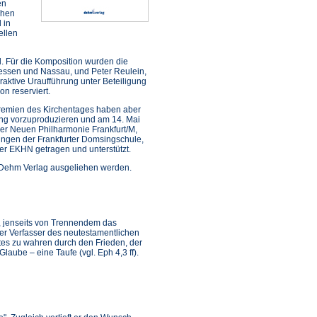
en
chen
 in
ellen
l. Für die Komposition wurden die
essen und Nassau, und Peter Reulein,
aktive Uraufführung unter Beteiligung
on reserviert.
gremien des Kirchentages haben aber
ung vorzuproduzieren und am 14. Mai
der Neuen Philharmonie Frankfurt/M,
ungen der Frankfurter Domsingschule,
r EKHN getragen und unterstützt.
m Dehm Verlag ausgeliehen werden.
, jenseits von Trennendem das
er Verfasser des neutestamentlichen
stes zu wahren durch den Frieden, der
aube – eine Taufe (vgl. Eph 4,3 ff).