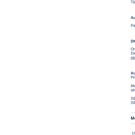
Tä
Au
Pa
D
Or
Di
oe
Au
Pr
Me
ab
IS
IS
M
U