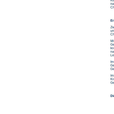
Ko
na
Ch
Er
Zw
un
Ch
Mi
Ge
ko
na
Le
Im
Ge
Ge
Im
Kr
Ge
Di