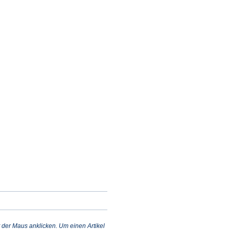
et
m
n
 der Maus anklicken. Um einen Artikel