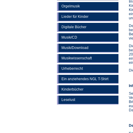
Im
Ki
Orgelmusik
Ki
ei
Lieder für Kinder
un
De
Digitale Bücher
be
Be
Musik/CD
vi
Di
Musik/Download
be
20
Musikwissenschaft
ei
ei
Urheberrecht
Di
Ein anziehendes NGL T-Shirt
In
Kinderbücher
Se
Ve
Leselust
Br
eu
Da
De