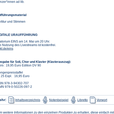
nzer*innen ad lib.
fführungsmaterial
rtitur und Stimmen
IGITALE URAUFFÜHRUNG
atorium EINS am 14. Mai um 20 Uhr.
e Nutzung des Livestreams ist kostenfrei.
(Öffnet
kt.de/eins
in
einem
neuen
sgabe für Soli, Chor und Klavier (Klavierauszug):
Tab)
eis : 19,95 Euro Edition DV 90
ngenpreisstaffel
 25 Expl. 16,95 Euro
BN 978-3-94302-707
MN 979-0-50226-097-2
(Öffnet
(Öffnet
(Öffnet
(Öffn
ehr:
Inhaltsverzeichnis
Notenbeispiel
Libretto
Vorwort
in
in
in
in
einem
einem
einem
eine
neuen
neuen
neuen
neue
Tab)
Tab)
Tab)
Tab)
m weitere Informationen zu den einzelnen Produkten zu erhalten, diese einfach mit