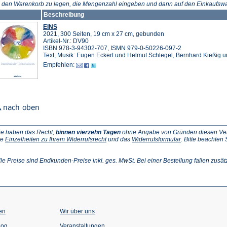
n den Warenkorb zu legen, die Mengenzahl eingeben und dann auf den Einkaufswa
Beschreibung
EINS
2021, 300 Seiten, 19 cm x 27 cm, gebunden
Artikel-Nr.: DV90
ISBN 978-3-94302-707, ISMN 979-0-50226-097-2
Text, Musik: Eugen Eckert und Helmut Schlegel, Bernhard Kießig u
Empfehlen:
ie haben das Recht,
binnen vierzehn Tagen
ohne Angabe von Gründen diesen Vertr
(Öffnet
(Öffnet
ie
Einzelheiten zu Ihrem Widerrufsrecht
und das
Widerrufsformular
. Bitte beachten
ffnet
in
in
einem
einem
inem
neuen
neuen
lle Preise sind Endkunden-Preise inkl. ges. MwSt. Bei einer Bestellung fallen zusät
euen
Tab)
Tab)
ab)
en
Wir über uns
(Öffnet
(Öffnet
log
Veranstaltungen