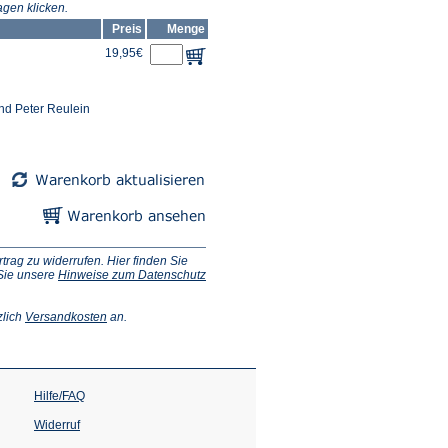
gen klicken.
Preis
Menge
19,95€
nd Peter Reulein
ag zu widerrufen. Hier finden Sie
 Sie unsere
Hinweise zum Datenschutz
(Öffnet
zlich
Versandkosten
an.
in
einem
neuen
Tab)
Hilfe/FAQ
Widerruf