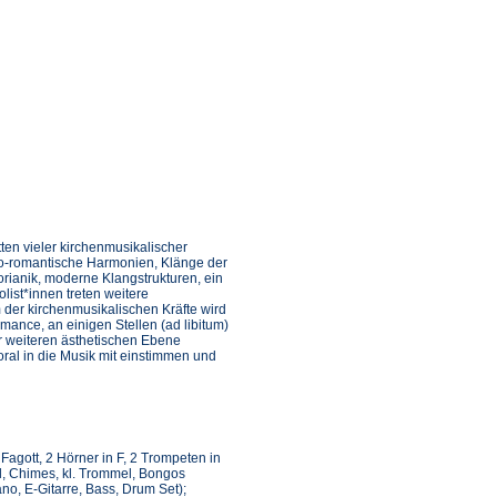
en vieler kirchenmusikalischer
neo-romantische Harmonien, Klänge der
rianik, moderne Klangstrukturen, ein
ist*innen treten weitere
 der kirchenmusikalischen Kräfte wird
ance, an einigen Stellen (ad libitum)
er weiteren ästhetischen Ebene
ral in die Musik mit einstimmen und
 Fagott, 2 Hörner in F, 2 Trompeten in
l, Chimes, kl. Trommel, Bongos
no, E-Gitarre, Bass, Drum Set);