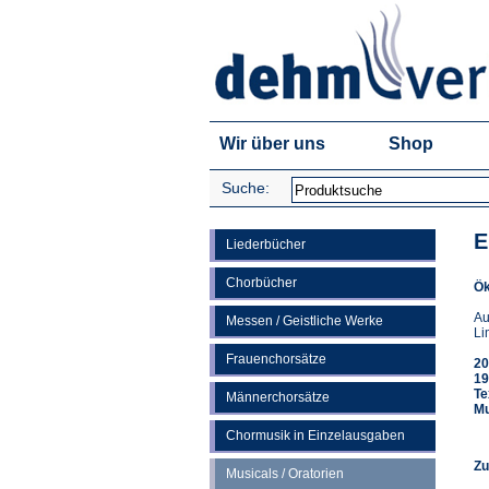
Wir über uns
Shop
Suche:
E
Liederbücher
Chorbücher
Ök
Au
Messen / Geistliche Werke
Li
Frauenchorsätze
20
19
Te
Männerchorsätze
Mu
Chormusik in Einzelausgaben
Zu
Musicals / Oratorien