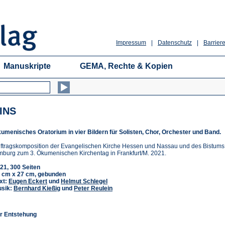
Impressum
|
Datenschutz
|
Barriere
Manuskripte
GEMA, Rechte & Kopien
INS
umenisches Oratorium in vier Bildern für Solisten, Chor, Orchester und Band.
ftragskomposition der Evangelischen Kirche Hessen und Nassau und des Bistums
mburg zum 3. Ökumenischen Kirchentag in Frankfurt/M. 2021.
21, 300 Seiten
 cm x 27 cm, gebunden
xt:
Eugen Eckert
und
Helmut Schlegel
sik:
Bernhard Kießig
und
Peter Reulein
r Entstehung