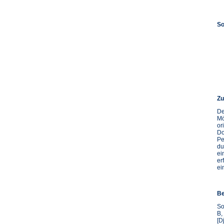
So
Zu
De
Mö
or
Do
Pe
du
ei
er
ei
Be
So
B,
[D