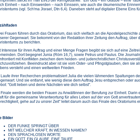
mprimiert steckt im Titel EINS der Kerngedanke: "Ein Gott – ein Glaube – eine Tauf
ch Einheit – nach Einswerden – nach Einssein, wie auch die ökumenische Erinner
ristentums (vgl. Sch'ma Jisrael, Dtn 6,4). Daneben steht auf digitaler Ebene Eins für 
zählfaden
ei Frauen führen durch das Oratorium, das sich vielfach an die Apostelgeschichte anl
serer Gegenwart. Sie bekommt von der Redaktion ihrer Zeitung den Auftrag, über
ristentums zu berichten.
t Interesse für ihren Auftrag und einer Menge Fragen begibt sie sich auf eine Zeitre
meinden. Dort begegnet Junia (Röm 16,7), sowie Petrus und Paulus. Die Journalis
nfrontiert mit Konflikten zwischen dem heiden- und judenchristlichen Christusverstän
chzuvollziehen. Beeindruckt aber ist sie vom Oster- und Pfingstglauben, den sie al
bens versteht und einen weltweiten Frieden.
 Laufe ihrer Recherchen problematisiert Julia die vielen lähmenden Spaltungen der
genwart. Und sie entlarvt, wie wenig diese dem Auftrag Jesu entsprechen oder 
bot: "Gott lieben und deine Nächsten wie dich selbst".
 Finale werden die beiden Frauen zu Anwältinnen der Berufung zur Einheit. Darin e
aft für die gemeinsame Verantwortung für alles Leben auf der von Gott anvertraut
rechtigkeit, gehe auf zu unsrer Zeit" leitet darum auch das Finale des Oratoriums e
e Bilder
DER FUNKE SPRINGT ÜBER
MIT WELCHER KRAFT, IN WESSEN NAMEN?
DEN SPRACHLOSEN WORTE
EIN GOTT, EIN GLAUBE, EINE TAUFE