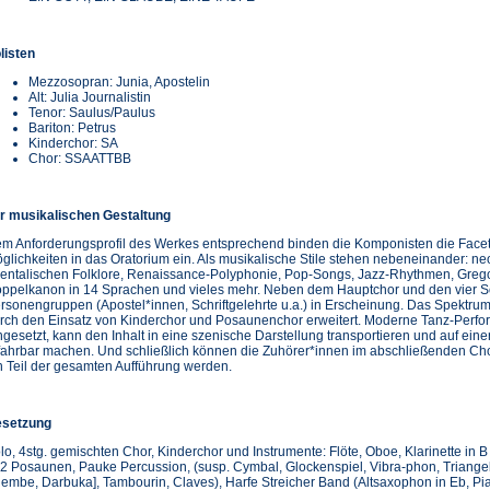
listen
Mezzosopran: Junia, Apostelin
Alt: Julia Journalistin
Tenor: Saulus/Paulus
Bariton: Petrus
Kinderchor: SA
Chor: SSAATTBB
r musikalischen Gestaltung
m Anforderungsprofil des Werkes entsprechend binden die Komponisten die Facett
glichkeiten in das Oratorium ein. Als musikalische Stile stehen nebeneinander: 
ientalischen Folklore, Renaissance-Polyphonie, Pop-Songs, Jazz-Rhythmen, Grego
ppelkanon in 14 Sprachen und vieles mehr. Neben dem Hauptchor und den vier Sol
rsonengruppen (Apostel*innen, Schriftgelehrte u.a.) in Erscheinung. Das Spektrum
rch den Einsatz von Kinderchor und Posaunenchor erweitert. Moderne Tanz-Perform
ngesetzt, kann den Inhalt in eine szenische Darstellung transportieren und auf ein
fahrbar machen. Und schließlich können die Zuhörer*innen im abschließenden Cho
n Teil der gesamten Aufführung werden.
setzung
lo, 4stg. gemischten Chor, Kinderchor und Instrumente: Flöte, Oboe, Klarinette in B
 2 Posaunen, Pauke Percussion, (susp. Cymbal, Glockenspiel, Vibra-phon, Triange
jembe, Darbuka], Tambourin, Claves), Harfe Streicher Band (Altsaxophon in Eb, Pia