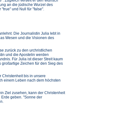
e". Zugleich vertieft er den Wunsch
ung an die jüdische Wurzel des
"true" und Null für "false".
ehnt. Die Journalistin Julia lebt in
 das Wesen und die Visionen des
ise zurück zu den urchristlichen
tin und die Apostelin werden
dnis. Für Julia ist dieser Streit kaum
s großartige Zeichen für den Sieg des
 Christenheit bis in unsere
auch einem Leben nach dem höchsten
in Ziel zusehen, kann der Christenheit
en Erde geben. "Sonne der
in.