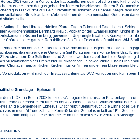
 Herbst 2018 wurde im Konvent der hauptamtlichen evangelischen und katholisch
rchenmusiker*innen der gastgebenden Kirchen beschlossen, für den 3. Ökumenis
rchentag in Frankfurt/M 2021 ein Oratorium zu schaffen, das genreübergreifend und
ner vielfältigen Stilistik auf allen Arbeitsebenen den ökumenischen Gedanken darst
d stärken sollte.
n Auftrag für das Libretto erhielten Pfarrer Eugen Eckert und Pater Helmut Schlege
iden A-Kirchenmusiker Bernhard Kießig, Popkantor der Evangelischen Kirche in H
zirkskantor im Bistum Limburg, gewonnen. Ursprünglich sah das Konzept eine inter
eler Chöre aus der ganzen Republik vor. Als Ort dafür war das Frankfurter WM-Stadi
e Pandemie hat den 3. ÖKT als Präsensveranstaltung ausgebremst. Die Leitungs
schlossen, das entstandene Oratorium (mit Kürzungen) als konzertante Uraufführ
21 zu streamen. Die Solistinnen und Solisten werden dabei durch die Begleitung 
nes Auswahlchores der Frankfurter Musikhochschule sowie Virtual Choir-Einblend
nem Chor aus hauptamtlichen Kirchenmusiker*innen und einem Bläserensemble de
e Vorproduktion wird nach der Erstausstrahlung als DVD vorliegen und kann bei
haltliche Grundlage – Epheser 4
it dem 1. ÖKT in Berlin 2003 kreist das Anliegen ökumenischer Kirchentage darum
rbindende der christlichen Kirchen hervorzuheben. Diesen Wunsch stärkt bereits d
iefes an die Gemeinde in Ephesus. Er schreibt: "Bemüht euch, die Einheit des Gei
ch zusammenhält" und zählt als Kernstücke der Gemeinsamkeit auf: Ein Gott – ein Gl
s Oratorium knüpft an diese drei Pfeiler an und macht sie zur zentralen Aussage.
r Titel EINS