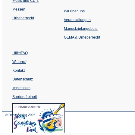
Musik und CD´s
Messen
Wir über uns
Urheberrecht
(Öffnet
Veranstaltungen
in
einem
Manuskriptangebote
neuen
Tab)
GEMA & Urheberrecht
Hilfe/FAQ
Widerruf
Kontakt
Datenschutz
Impressum
Barrierefreiheit
(Öffnet
in
einem
© Dehm Verlag
2026
neuen
Tab)