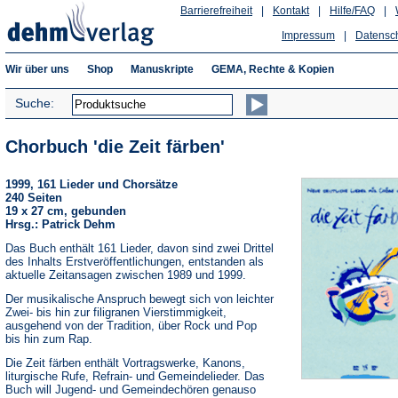
Barrierefreiheit
|
Kontakt
|
Hilfe/FAQ
|
Impressum
|
Datensc
Wir über uns
Shop
Manuskripte
GEMA, Rechte & Kopien
Suche:
Chorbuch 'die Zeit färben'
1999, 161 Lieder und Chorsätze
240 Seiten
19 x 27 cm, gebunden
Hrsg.: Patrick Dehm
Das Buch enthält 161 Lieder, davon sind zwei Drittel
des Inhalts Erstveröffentlichungen, entstanden als
aktuelle Zeitansagen zwischen 1989 und 1999.
Der musikalische Anspruch bewegt sich von leichter
Zwei- bis hin zur filigranen Vierstimmigkeit,
ausgehend von der Tradition, über Rock und Pop
bis hin zum Rap.
Die Zeit färben enthält Vortragswerke, Kanons,
liturgische Rufe, Refrain- und Gemeindelieder. Das
Buch will Jugend- und Gemeindechören genauso