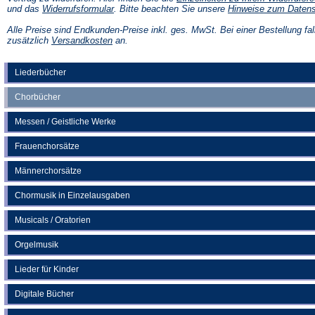
(Öffnet
und das
Widerrufsformular
. Bitte beachten Sie unsere
Hinweise zum Daten
in
einem
Alle Preise sind Endkunden-Preise inkl. ges. MwSt. Bei einer Bestellung fal
neuen
(Öffnet
zusätzlich
Versandkosten
an.
Tab)
in
einem
neuen
Liederbücher
Tab)
Chorbücher
Messen / Geistliche Werke
Frauenchorsätze
Männerchorsätze
Chormusik in Einzelausgaben
Musicals / Oratorien
Orgelmusik
Lieder für Kinder
Digitale Bücher