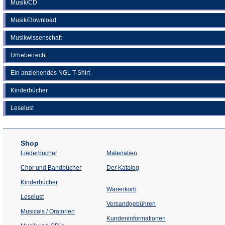
Musik/CD
Musik/Download
Musikwissenschaft
Urheberrecht
Ein anziehendes NGL T-Shirt
Kinderbücher
Leselust
Shop
Liederbücher
Materialien
(Öffnet
Chor und Bandbücher
Der Katalog
in
einem
Kinderbücher
neuen
Warenkorb
Tab)
Leselust
Versandgebühren
Musicals / Oratorien
Kundeninformationen