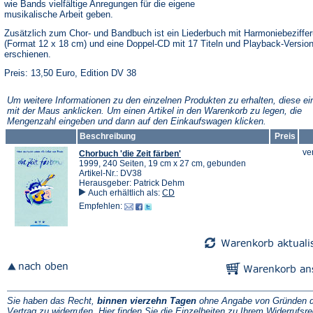
wie Bands vielfältige Anregungen für die eigene
musikalische Arbeit geben.
Zusätzlich zum Chor- und Bandbuch ist ein Liederbuch mit Harmoniebeziffe
(Format 12 x 18 cm) und eine Doppel-CD mit 17 Titeln und Playback-Versio
erschienen.
Preis: 13,50 Euro, Edition DV 38
Um weitere Informationen zu den einzelnen Produkten zu erhalten, diese ei
mit der Maus anklicken. Um einen Artikel in den Warenkorb zu legen, die
Mengenzahl eingeben und dann auf den Einkaufswagen klicken.
Beschreibung
Preis
ve
Chorbuch 'die Zeit färben'
1999, 240 Seiten, 19 cm x 27 cm, gebunden
Artikel-Nr.: DV38
Herausgeber: Patrick Dehm
Auch erhältlich als:
CD
Empfehlen:
Sie haben das Recht,
binnen vierzehn Tagen
ohne Angabe von Gründen d
Vertrag zu widerrufen. Hier finden Sie die
Einzelheiten zu Ihrem Widerrufsre