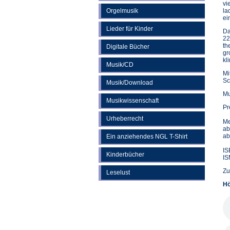
vi
Orgelmusik
la
ei
Lieder für Kinder
Da
22
th
Digitale Bücher
gr
kl
Musik/CD
Mi
Sc
Musik/Download
Mu
Musikwissenschaft
Pr
Urheberrecht
Me
ab
ab
Ein anziehendes NGL T-Shirt
IS
Kinderbücher
IS
Zu
Leselust
Hö