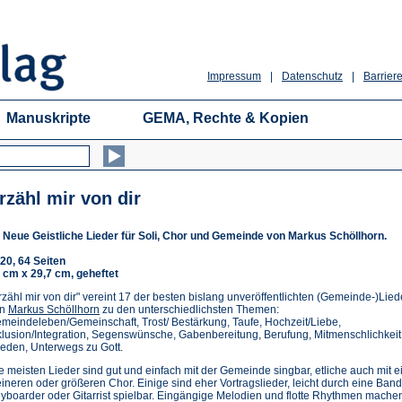
Impressum
|
Datenschutz
|
Barriere
Manuskripte
GEMA, Rechte & Kopien
rzähl mir von dir
 Neue Geistliche Lieder für Soli, Chor und Gemeinde von Markus Schöllhorn.
20, 64 Seiten
 cm x 29,7 cm, geheftet
rzähl mir von dir" vereint 17 der besten bislang unveröffentlichten (Gemeinde-)Lied
on
Markus Schöllhorn
zu den unterschiedlichsten Themen:
meindeleben/Gemeinschaft, Trost/ Bestärkung, Taufe, Hochzeit/Liebe,
klusion/Integration, Segenswünsche, Gabenbereitung, Berufung, Mitmenschlichkeit
ieden, Unterwegs zu Gott.
e meisten Lieder sind gut und einfach mit der Gemeinde singbar, etliche auch mit 
eineren oder größeren Chor. Einige sind eher Vortragslieder, leicht durch eine Band
yboarder oder Gitarrist spielbar. Eingängige Melodien und flotte Rhythmen mache