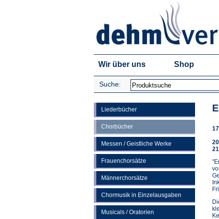
Wir über uns
Shop
Suche:
E
Liederbücher
Chorbücher
17
20
Messen / Geistliche Werke
21
Frauenchorsätze
"E
v
Ge
Männerchorsätze
In
Fr
Chormusik in Einzelausgaben
Di
kl
Musicals / Oratorien
Ke