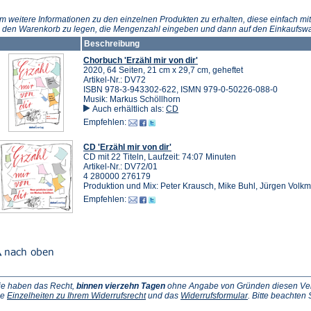
neuen
neuen
Tab)
Tab)
m weitere Informationen zu den einzelnen Produkten zu erhalten, diese einfach mit
n den Warenkorb zu legen, die Mengenzahl eingeben und dann auf den Einkaufswa
Beschreibung
Chorbuch 'Erzähl mir von dir'
2020, 64 Seiten, 21 cm x 29,7 cm, geheftet
Artikel-Nr.: DV72
ISBN 978-3-943302-622, ISMN 979-0-50226-088-0
Musik: Markus Schöllhorn
Auch erhältlich als:
CD
Empfehlen:
CD 'Erzähl mir von dir'
CD mit 22 Titeln, Laufzeit: 74:07 Minuten
Artikel-Nr.: DV72/01
4 280000 276179
Produktion und Mix: Peter Krausch, Mike Buhl, Jürgen Volkm
Empfehlen:
ie haben das Recht,
binnen vierzehn Tagen
ohne Angabe von Gründen diesen Vertr
(Öffnet
(Öffnet
ie
Einzelheiten zu Ihrem Widerrufsrecht
und das
Widerrufsformular
. Bitte beachten
ffnet
in
in