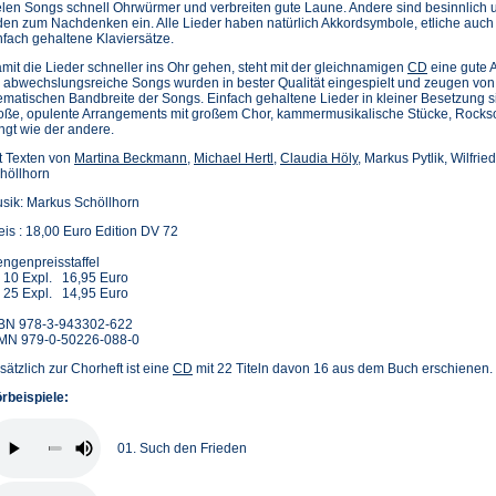
elen Songs schnell Ohrwürmer und verbreiten gute Laune. Andere sind besinnlich 
den zum Nachdenken ein. Alle Lieder haben natürlich Akkordsymbole, etliche auch
nfach gehaltene Klaviersätze.
mit die Lieder schneller ins Ohr gehen, steht mit der gleichnamigen
CD
eine gute A
 abwechslungsreiche Songs wurden in bester Qualität eingespielt und zeugen von d
ematischen Bandbreite der Songs. Einfach gehaltene Lieder in kleiner Besetzung 
oße, opulente Arrangements mit großem Chor, kammermusikalische Stücke, Rock
ingt wie der andere.
t Texten von
Martina Beckmann
,
Michael Hertl
,
Claudia Höly
, Markus Pytlik, Wilfri
höllhorn
sik: Markus Schöllhorn
eis : 18,00 Euro Edition DV 72
ngenpreisstaffel
 10 Expl. 16,95 Euro
 25 Expl. 14,95 Euro
BN 978-3-943302-622
MN 979-0-50226-088-0
sätzlich zur Chorheft ist eine
CD
mit 22 Titeln davon 16 aus dem Buch erschienen.
rbeispiele:
01. Such den Frieden