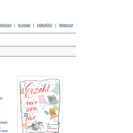
freiheit
|
Kontakt
|
Hilfe/FAQ
|
Widerruf
er
,
einem
,
n aus