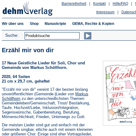
Barrierefreiheit
|
Kontakt
|
Hilfe/FAQ
|
Impressum
|
Datensc
Wir über uns
Shop
Manuskripte
GEMA, Rechte & Kopien
Suche:
Erzähl mir von dir
17 Neue Geistliche Lieder für Soli, Chor und
Gemeinde von Markus Schöllhorn.
2020, 64 Seiten
21 cm x 29,7 cm, geheftet
"Erzähl mir von dir" vereint 17 der besten bislang
unveröffentlichten (Gemeinde-)Lieder von
Markus
Schöllhorn
zu den unterschiedlichsten Themen:
Gemeindeleben/Gemeinschaft, Trost/ Bestärkung,
Taufe, Hochzeit/Liebe, Inklusion/Integration,
Segenswünsche, Gabenbereitung, Berufung,
Mitmenschlichkeit, Frieden, Unterwegs zu Gott.
Die meisten Lieder sind gut und einfach mit der
Gemeinde singbar, etliche auch mit einem kleineren
oder größeren Chor. Einige sind eher Vortragslieder,