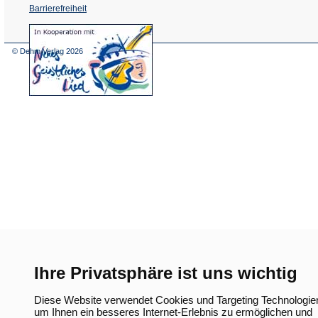
Barrierefreiheit
(Öffnet
in
einem
© Dehm Verlag
2026
neuen
Tab)
Ihre Privatsphäre ist uns wichtig
Diese Website verwendet Cookies und Targeting Technologie
um Ihnen ein besseres Internet-Erlebnis zu ermöglichen und