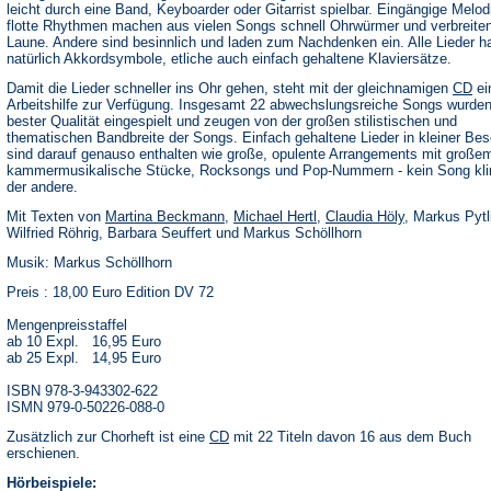
leicht durch eine Band, Keyboarder oder Gitarrist spielbar. Eingängige Melo
flotte Rhythmen machen aus vielen Songs schnell Ohrwürmer und verbreite
Laune. Andere sind besinnlich und laden zum Nachdenken ein. Alle Lieder h
natürlich Akkordsymbole, etliche auch einfach gehaltene Klaviersätze.
Damit die Lieder schneller ins Ohr gehen, steht mit der gleichnamigen
CD
ei
Arbeitshilfe zur Verfügung. Insgesamt 22 abwechslungsreiche Songs wurden
bester Qualität eingespielt und zeugen von der großen stilistischen und
thematischen Bandbreite der Songs. Einfach gehaltene Lieder in kleiner Be
sind darauf genauso enthalten wie große, opulente Arrangements mit große
kammermusikalische Stücke, Rocksongs und Pop-Nummern - kein Song kli
der andere.
Mit Texten von
Martina Beckmann
,
Michael Hertl
,
Claudia Höly
, Markus Pytl
Wilfried Röhrig, Barbara Seuffert und Markus Schöllhorn
Musik: Markus Schöllhorn
Preis : 18,00 Euro Edition DV 72
Mengenpreisstaffel
ab 10 Expl. 16,95 Euro
ab 25 Expl. 14,95 Euro
ISBN 978-3-943302-622
ISMN 979-0-50226-088-0
Zusätzlich zur Chorheft ist eine
CD
mit 22 Titeln davon 16 aus dem Buch
erschienen.
Hörbeispiele: