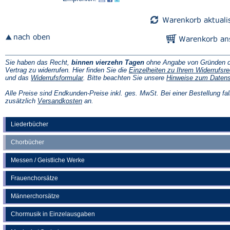
Sie haben das Recht,
binnen vierzehn Tagen
ohne Angabe von Gründen d
Vertrag zu widerrufen. Hier finden Sie die
Einzelheiten zu Ihrem Widerrufsre
(Öffnet
und das
Widerrufsformular
. Bitte beachten Sie unsere
Hinweise zum Daten
in
einem
Alle Preise sind Endkunden-Preise inkl. ges. MwSt. Bei einer Bestellung fal
neuen
(Öffnet
zusätzlich
Versandkosten
an.
Tab)
in
einem
neuen
Liederbücher
Tab)
Chorbücher
Messen / Geistliche Werke
Frauenchorsätze
Männerchorsätze
Chormusik in Einzelausgaben