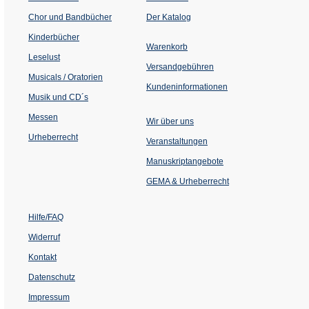
(Öffnet
Chor und Bandbücher
Der Katalog
in
einem
Kinderbücher
neuen
Warenkorb
Tab)
Leselust
Versandgebühren
Musicals / Oratorien
Kundeninformationen
Musik und CD´s
Messen
Wir über uns
Urheberrecht
(Öffnet
Veranstaltungen
in
einem
Manuskriptangebote
neuen
Tab)
GEMA & Urheberrecht
Hilfe/FAQ
Widerruf
Kontakt
Datenschutz
Impressum