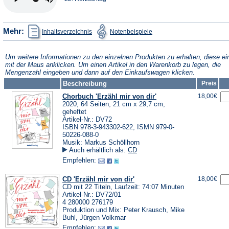
(Öffnet
(Öffnet
Mehr:
Inhaltsverzeichnis
Notenbeispiele
in
in
einem
einem
neuen
neuen
Tab)
Tab)
Um weitere Informationen zu den einzelnen Produkten zu erhalten, diese ei
mit der Maus anklicken. Um einen Artikel in den Warenkorb zu legen, die
Mengenzahl eingeben und dann auf den Einkaufswagen klicken.
Beschreibung
Preis
Chorbuch 'Erzähl mir von dir'
18,00€
2020, 64 Seiten, 21 cm x 29,7 cm,
geheftet
Artikel-Nr.: DV72
ISBN 978-3-943302-622, ISMN 979-0-
50226-088-0
Musik: Markus Schöllhorn
Auch erhältlich als:
CD
Empfehlen:
CD 'Erzähl mir von dir'
18,00€
CD mit 22 Titeln, Laufzeit: 74:07 Minuten
Artikel-Nr.: DV72/01
4 280000 276179
Produktion und Mix: Peter Krausch, Mike
Buhl, Jürgen Volkmar
Empfehlen: