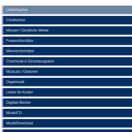
Tab)
in
Tab)
einem
neuen
Liederbücher
Tab)
Chorbücher
Messen / Geistliche Werke
Frauenchorsätze
Männerchorsätze
Chormusik in Einzelausgaben
Musicals / Oratorien
Orgelmusik
Lieder für Kinder
Digitale Bücher
Musik/CD
Musik/Download