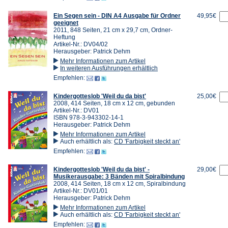
Ein Segen sein - DIN A4 Ausgabe für Ordner
49,95€
geeignet
2011, 848 Seiten, 21 cm x 29,7 cm, Ordner-
Heftung
Artikel-Nr.: DV04/02
Herausgeber: Patrick Dehm
Mehr Informationen zum Artikel
In weiteren Ausführungen erhältlich
Empfehlen:
Kindergotteslob 'Weil du da bist'
25,00€
2008, 414 Seiten, 18 cm x 12 cm, gebunden
Artikel-Nr.: DV01
ISBN 978-3-943302-14-1
Herausgeber: Patrick Dehm
Mehr Informationen zum Artikel
Auch erhältlich als:
CD 'Farbigkeit steckt an'
Empfehlen:
Kindergotteslob 'Weil du da bist' -
29,00€
Musikerausgabe: 3 Bänden mit Spiralbindung
2008, 414 Seiten, 18 cm x 12 cm, Spiralbindung
Artikel-Nr.: DV01/01
Herausgeber: Patrick Dehm
Mehr Informationen zum Artikel
Auch erhältlich als:
CD 'Farbigkeit steckt an'
Empfehlen: