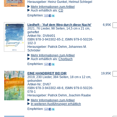
Herausgeber: Heinz Gunkel, Helmut Schlegel
Mehr Informationen zum Artikel
Auch erhältlich als:
CD
Empfehlen:
Liedheft - 'Auf dem Weg durch diese Nacht'
6,95€
2021, 76 Lieder, 98 Seiten, 14,5 cm x 21 cm,
geheftet
Artikel-Nr.: DV84/01
ISBN 978-3-943302-65-2, ISMN 979-0-50226-
102-3
Herausgeber: Patrick Dehm, Johannes M.
Schröder
Mehr Informationen zum Artikel
Auch erhältlich als:
Chorbuch
Empfehlen:
EINE HANDBREIT BEI DIR
19,95€
2019, 230 Lieder, 384 Seiten, 18 cm x 12 cm,
gebunden
Artikel-Nr.: DV67
ISBN 978-3-943302-48-6, ISMN 979-0-50226-
078-1
Herausgeber: Patrick Dehm, Joachim Raabe
Mehr Informationen zum Artikel
In weiteren Ausführungen erhältlich
Empfehlen: