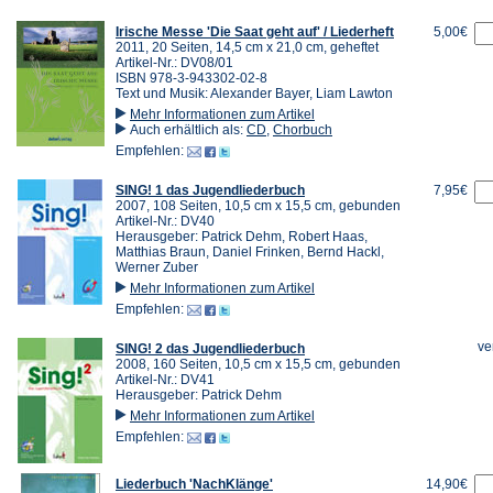
Irische Messe 'Die Saat geht auf' / Liederheft
5,00€
2011, 20 Seiten, 14,5 cm x 21,0 cm, geheftet
Artikel-Nr.: DV08/01
ISBN 978-3-943302-02-8
Text und Musik: Alexander Bayer, Liam Lawton
Mehr Informationen zum Artikel
Auch erhältlich als:
CD
,
Chorbuch
Empfehlen:
SING! 1 das Jugendliederbuch
7,95€
2007, 108 Seiten, 10,5 cm x 15,5 cm, gebunden
Artikel-Nr.: DV40
Herausgeber: Patrick Dehm, Robert Haas,
Matthias Braun, Daniel Frinken, Bernd Hackl,
Werner Zuber
Mehr Informationen zum Artikel
Empfehlen:
ve
SING! 2 das Jugendliederbuch
2008, 160 Seiten, 10,5 cm x 15,5 cm, gebunden
Artikel-Nr.: DV41
Herausgeber: Patrick Dehm
Mehr Informationen zum Artikel
Empfehlen:
Liederbuch 'NachKlänge'
14,90€