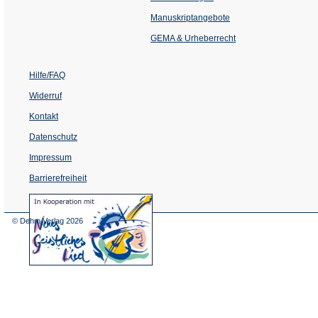
in
einem
Manuskriptangebote
neuen
Tab)
GEMA & Urheberrecht
Hilfe/FAQ
Widerruf
Kontakt
Datenschutz
Impressum
Barrierefreiheit
(Öffnet
in
einem
© Dehm Verlag
2026
neuen
Tab)