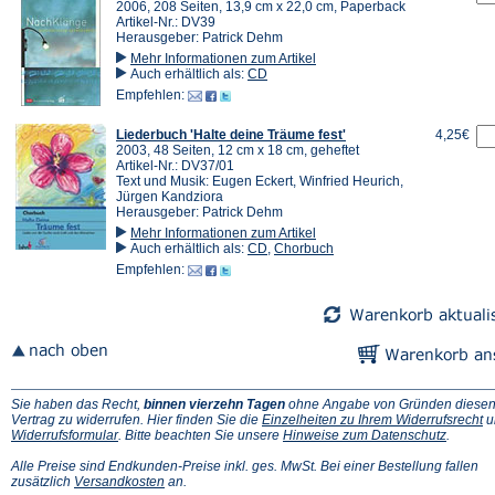
2006, 208 Seiten, 13,9 cm x 22,0 cm, Paperback
Artikel-Nr.: DV39
Herausgeber: Patrick Dehm
Mehr Informationen zum Artikel
Auch erhältlich als:
CD
Empfehlen:
Liederbuch 'Halte deine Träume fest'
4,25€
2003, 48 Seiten, 12 cm x 18 cm, geheftet
Artikel-Nr.: DV37/01
Text und Musik: Eugen Eckert, Winfried Heurich,
Jürgen Kandziora
Herausgeber: Patrick Dehm
Mehr Informationen zum Artikel
Auch erhältlich als:
CD
,
Chorbuch
Empfehlen:
Sie haben das Recht,
binnen vierzehn Tagen
ohne Angabe von Gründen diese
(Ö
Vertrag zu widerrufen. Hier finden Sie die
Einzelheiten zu Ihrem Widerrufsrecht
u
(Öffnet
(Öffnet
in
Widerrufsformular
. Bitte beachten Sie unsere
Hinweise zum Datenschutz
.
in
in
e
einem
einem
n
Alle Preise sind Endkunden-Preise inkl. ges. MwSt. Bei einer Bestellung fallen
neuen
(Öffnet
neuen
Ta
zusätzlich
Versandkosten
an.