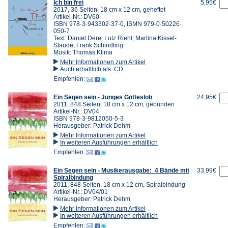
Ich bin frei
5,95€
2017, 36 Seiten, 18 cm x 12 cm, geheftet
Artikel-Nr.: DV60
ISBN 978-3-943302-37-0, ISMN 979-0-50226-
050-7
Text: Daniel Dere, Lutz Riehl, Martina Kissel-
Staude, Frank Schindling
Musik: Thomas Klima
Mehr Informationen zum Artikel
Auch erhältlich als:
CD
Empfehlen:
Ein Segen sein - Junges Gotteslob
24,95€
2011, 848 Seiten, 18 cm x 12 cm, gebunden
Artikel-Nr.: DV04
ISBN 978-3-9812050-5-3
Herausgeber: Patrick Dehm
Mehr Informationen zum Artikel
In weiteren Ausführungen erhältlich
Empfehlen:
Ein Segen sein - Musikerausgabe: 4 Bände mit
33,99€
Spiralbindung
2011, 848 Seiten, 18 cm x 12 cm, Spiralbindung
Artikel-Nr.: DV04/01
Herausgeber: Patrick Dehm
Mehr Informationen zum Artikel
In weiteren Ausführungen erhältlich
Empfehlen: