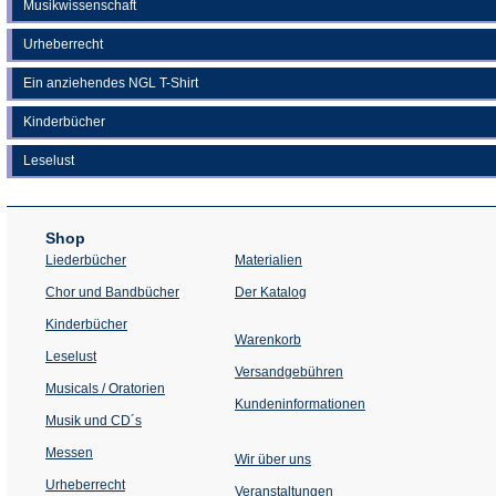
Musikwissenschaft
Urheberrecht
Ein anziehendes NGL T-Shirt
Kinderbücher
Leselust
Shop
Liederbücher
Materialien
(Öffnet
Chor und Bandbücher
Der Katalog
in
einem
Kinderbücher
neuen
Warenkorb
Tab)
Leselust
Versandgebühren
Musicals / Oratorien
Kundeninformationen
Musik und CD´s
Messen
Wir über uns
Urheberrecht
(Öffnet
Veranstaltungen