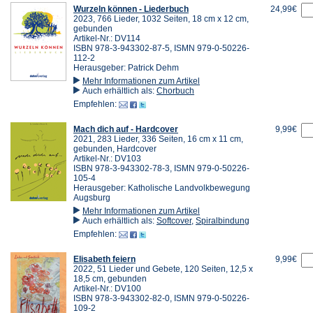
Wurzeln können - Liederbuch
24,99€
2023, 766 Lieder, 1032 Seiten, 18 cm x 12 cm,
gebunden
Artikel-Nr.: DV114
ISBN 978-3-943302-87-5, ISMN 979-0-50226-
112-2
Herausgeber: Patrick Dehm
Mehr Informationen zum Artikel
Auch erhältlich als:
Chorbuch
Empfehlen:
Mach dich auf - Hardcover
9,99€
2021, 283 Lieder, 336 Seiten, 16 cm x 11 cm,
gebunden, Hardcover
Artikel-Nr.: DV103
ISBN 978-3-943302-78-3, ISMN 979-0-50226-
105-4
Herausgeber: Katholische Landvolkbewegung
Augsburg
Mehr Informationen zum Artikel
Auch erhältlich als:
Softcover
,
Spiralbindung
Empfehlen:
Elisabeth feiern
9,99€
2022, 51 Lieder und Gebete, 120 Seiten, 12,5 x
18,5 cm, gebunden
Artikel-Nr.: DV100
ISBN 978-3-943302-82-0, ISMN 979-0-50226-
109-2