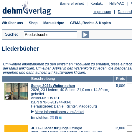
Barrierefreiheit
|
Kontakt
|
Hilfe/FAQ
|
Impressum
|
Datensc
Wir über uns
Shop
Manuskripte
GEMA, Rechte & Kopien
Suche:
Liederbücher
Um weitere Informationen zu den einzelnen Produkten zu erhalten, diese einfach
der Maus anklicken. Um einen Artikel in den Warenkorb zu legen, die Mengenza
eingeben und dann auf den Einkaufswagen klicken.
Beschreibung
Preis
Songs 2026: Weiter sehen
5,00€
2026, 23 Liedern, 40 Seiten, 21,0 cm x 14,80 cm,
geheftet
Artikel-Nr.: DV131
ISBN 978-3-911944-03-8
Herausgeber: Daniel Richter, Magdeburg
Mehr Informationen zum Artikel
Empfehlen:
JULI – Lieder für junge Liturgie
12,80€