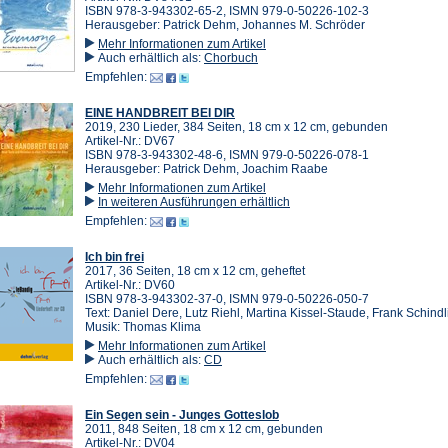
ISBN 978-3-943302-65-2, ISMN 979-0-50226-102-3
Herausgeber: Patrick Dehm, Johannes M. Schröder
Mehr Informationen zum Artikel
Auch erhältlich als:
Chorbuch
Empfehlen:
EINE HANDBREIT BEI DIR
2019, 230 Lieder, 384 Seiten, 18 cm x 12 cm, gebunden
Artikel-Nr.: DV67
ISBN 978-3-943302-48-6, ISMN 979-0-50226-078-1
Herausgeber: Patrick Dehm, Joachim Raabe
Mehr Informationen zum Artikel
In weiteren Ausführungen erhältlich
Empfehlen:
Ich bin frei
2017, 36 Seiten, 18 cm x 12 cm, geheftet
Artikel-Nr.: DV60
ISBN 978-3-943302-37-0, ISMN 979-0-50226-050-7
Text: Daniel Dere, Lutz Riehl, Martina Kissel-Staude, Frank Schindl
Musik: Thomas Klima
Mehr Informationen zum Artikel
Auch erhältlich als:
CD
Empfehlen:
Ein Segen sein - Junges Gotteslob
2011, 848 Seiten, 18 cm x 12 cm, gebunden
Artikel-Nr.: DV04