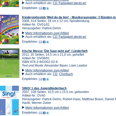
Auch erhältlich als:
CD 'Farbigkeit steckt an'
Empfehlen:
Kindergotteslob 'Weil du da bist' - Musikerausgabe: 3 Bänden m
2008, 414 Seiten, 18 cm x 12 cm, Spiralbindung
Artikel-Nr.: DV01/01
Herausgeber: Patrick Dehm
Mehr Informationen zum Artikel
Auch erhältlich als:
CD 'Farbigkeit steckt an'
Empfehlen:
Irische Messe 'Die Saat geht auf' / Liederheft
2011, 20 Seiten, 14,5 cm x 21,0 cm, geheftet
Artikel-Nr.: DV08/01
ISBN 978-3-943302-02-8
Text und Musik: Alexander Bayer, Liam Lawton
Mehr Informationen zum Artikel
Auch erhältlich als:
CD
,
Chorbuch
Empfehlen:
SING! 1 das Jugendliederbuch
2007, 108 Seiten, 10,5 cm x 15,5 cm, gebunden
Artikel-Nr.: DV40
Herausgeber: Patrick Dehm, Robert Haas, Matthias Braun, Daniel 
Hackl, Werner Zuber
Mehr Informationen zum Artikel
Empfehlen: