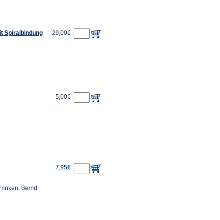
it Spiralbindung
29,00€
5,00€
7,95€
Frinken, Bernd