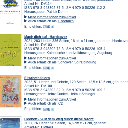
Artikel-Nr.: DV114
ISBN 978-3-943302-87-5, ISMN 979-0-50226-112-2
Herausgeber: Patrick Dehm
Mehr Informationen zum Artikel
Auch erhältlich als:
Chorbuch
Empfehlen:
Mach dich auf - Hardcover
2021, 283 Lieder, 336 Seiten, 16 cm x 11 cm, gebunden, Hardcove
Artikel-Nr.: DV103
ISBN 978-3-943302-78-3, ISMN 979-0-50226-105-4
Herausgeber: Katholische Landvolkbewegung Augsburg
Mehr Informationen zum Artikel
Auch erhältlich als:
Softcover
,
Spiralbindung
Empfehlen:
Elisabeth feiern
2022, 51 Lieder und Gebete, 120 Seiten, 12,5 x 18,5 cm, gebunde
Artikel-Nr.: DV100
ISBN 978-3-943302-82-0, ISMN 979-0-50226-109-2
Herausgeber: Heinz Gunkel, Helmut Schlegel
Mehr Informationen zum Artikel
Auch erhältlich als:
CD
Empfehlen:
Liedheft - 'Auf dem Weg durch diese Nacht'
2021, 76 Lieder, 98 Seiten, 14,5 cm x 21 cm, geheftet
Artikel-Nr.: DV84/01