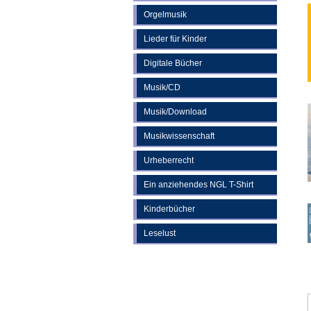
Orgelmusik
Lieder für Kinder
Digitale Bücher
Musik/CD
Musik/Download
Musikwissenschaft
Urheberrecht
Ein anziehendes NGL T-Shirt
Kinderbücher
Leselust