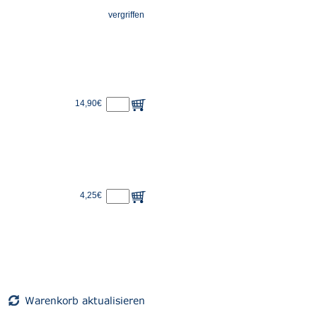
vergriffen
14,90€
4,25€