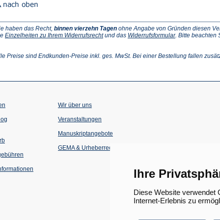
ie haben das Recht,
binnen vierzehn Tagen
ohne Angabe von Gründen diesen Vertr
(Öffnet
(Öffnet
ie
Einzelheiten zu Ihrem Widerrufsrecht
und das
Widerrufsformular
. Bitte beachten
ffnet
in
in
einem
einem
inem
neuen
neuen
lle Preise sind Endkunden-Preise inkl. ges. MwSt. Bei einer Bestellung fallen zusät
euen
Tab)
Tab)
ab)
en
Wir über uns
(Öffnet
(Öffnet
log
Veranstaltungen
in
in
einem
einem
Manuskriptangebote
neuen
neuen
rb
Tab)
Tab)
GEMA & Urheberrecht
gebühren
formationen
Ihre Privatsphä
Diese Website verwendet C
Internet-Erlebnis zu ermög