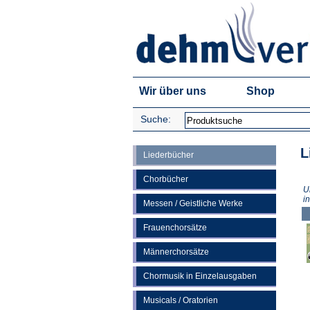
Wir über uns
Shop
Suche:
L
Liederbücher
Chorbücher
U
i
Messen / Geistliche Werke
Frauenchorsätze
Männerchorsätze
Chormusik in Einzelausgaben
Musicals / Oratorien