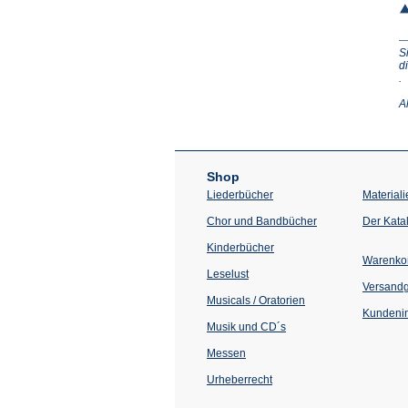
S
d
(Ö
.
in
e
A
n
T
Shop
Liederbücher
Materiali
Chor und Bandbücher
Der Kata
Kinderbücher
Warenko
Leselust
Versand
Musicals / Oratorien
Kundenin
Musik und CD´s
Messen
Urheberrecht