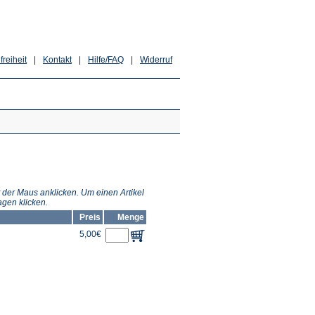
freiheit
|
Kontakt
|
Hilfe/FAQ
|
Widerruf
 der Maus anklicken. Um einen Artikel
gen klicken.
Preis
Menge
5,00€