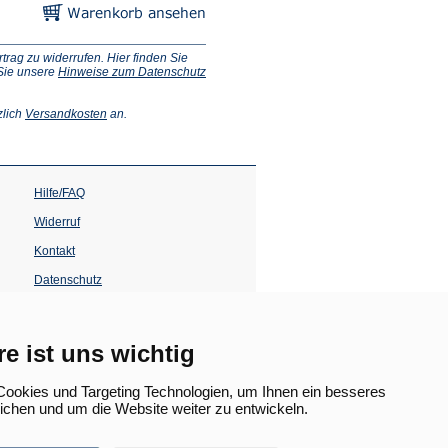
ag zu widerrufen. Hier finden Sie
 Sie unsere
Hinweise zum Datenschutz
(Öffnet
zlich
Versandkosten
an.
in
einem
neuen
Tab)
Hilfe/FAQ
Widerruf
Kontakt
Datenschutz
Impressum
Barrierefreiheit
re ist uns wichtig
(Öffnet
in
ookies und Targeting Technologien, um Ihnen ein besseres
einem
lichen und um die Website weiter zu entwickeln.
neuen
Tab)