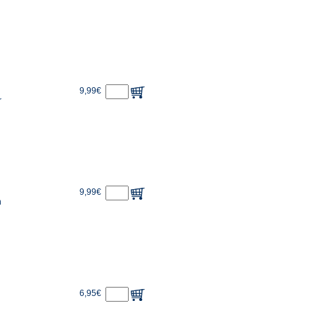
9,99€
r
9,99€
n
6,95€