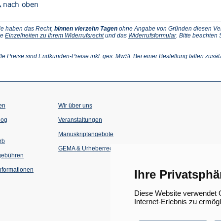
ie haben das Recht,
binnen vierzehn Tagen
ohne Angabe von Gründen diesen Vertr
(Öffnet
(Öffnet
ie
Einzelheiten zu Ihrem Widerrufsrecht
und das
Widerrufsformular
. Bitte beachten
ffnet
in
in
einem
einem
inem
neuen
neuen
lle Preise sind Endkunden-Preise inkl. ges. MwSt. Bei einer Bestellung fallen zusät
euen
Tab)
Tab)
ab)
en
Wir über uns
(Öffnet
(Öffnet
log
Veranstaltungen
in
in
einem
einem
Manuskriptangebote
neuen
neuen
rb
Tab)
Tab)
GEMA & Urheberrecht
gebühren
formationen
Ihre Privatsphä
Diese Website verwendet C
Internet-Erlebnis zu ermög