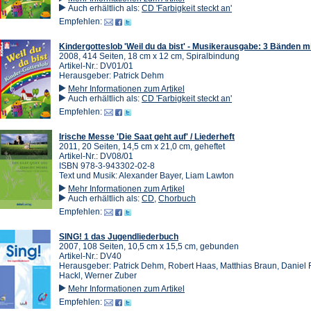
Auch erhältlich als:
CD 'Farbigkeit steckt an'
Empfehlen:
Kindergotteslob 'Weil du da bist' - Musikerausgabe: 3 Bänden m
2008, 414 Seiten, 18 cm x 12 cm, Spiralbindung
Artikel-Nr.: DV01/01
Herausgeber: Patrick Dehm
Mehr Informationen zum Artikel
Auch erhältlich als:
CD 'Farbigkeit steckt an'
Empfehlen:
Irische Messe 'Die Saat geht auf' / Liederheft
2011, 20 Seiten, 14,5 cm x 21,0 cm, geheftet
Artikel-Nr.: DV08/01
ISBN 978-3-943302-02-8
Text und Musik: Alexander Bayer, Liam Lawton
Mehr Informationen zum Artikel
Auch erhältlich als:
CD
,
Chorbuch
Empfehlen:
SING! 1 das Jugendliederbuch
2007, 108 Seiten, 10,5 cm x 15,5 cm, gebunden
Artikel-Nr.: DV40
Herausgeber: Patrick Dehm, Robert Haas, Matthias Braun, Daniel 
Hackl, Werner Zuber
Mehr Informationen zum Artikel
Empfehlen: