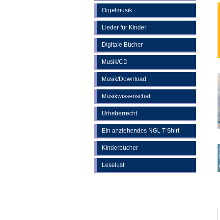
Orgelmusik
Lieder für Kinder
Digitale Bücher
Musik/CD
Musik/Download
Musikwissenschaft
Urheberrecht
Ein anziehendes NGL T-Shirt
Kinderbücher
Leselust