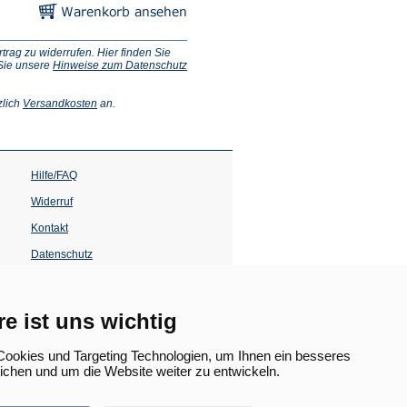
ag zu widerrufen. Hier finden Sie
 Sie unsere
Hinweise zum Datenschutz
(Öffnet
zlich
Versandkosten
an.
in
einem
neuen
Tab)
Hilfe/FAQ
Widerruf
Kontakt
Datenschutz
Impressum
Barrierefreiheit
re ist uns wichtig
(Öffnet
in
ookies und Targeting Technologien, um Ihnen ein besseres
einem
lichen und um die Website weiter zu entwickeln.
neuen
Tab)