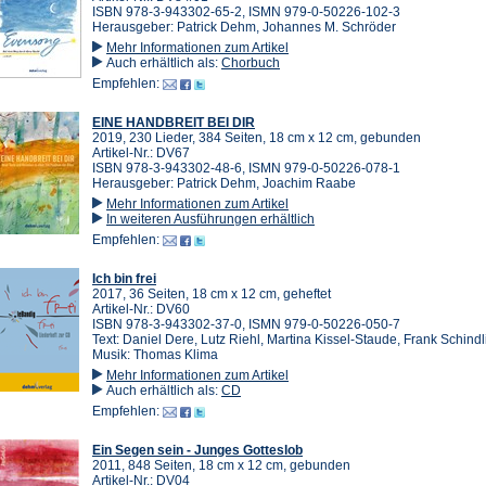
ISBN 978-3-943302-65-2, ISMN 979-0-50226-102-3
Herausgeber: Patrick Dehm, Johannes M. Schröder
Mehr Informationen zum Artikel
Auch erhältlich als:
Chorbuch
Empfehlen:
EINE HANDBREIT BEI DIR
2019, 230 Lieder, 384 Seiten, 18 cm x 12 cm, gebunden
Artikel-Nr.: DV67
ISBN 978-3-943302-48-6, ISMN 979-0-50226-078-1
Herausgeber: Patrick Dehm, Joachim Raabe
Mehr Informationen zum Artikel
In weiteren Ausführungen erhältlich
Empfehlen:
Ich bin frei
2017, 36 Seiten, 18 cm x 12 cm, geheftet
Artikel-Nr.: DV60
ISBN 978-3-943302-37-0, ISMN 979-0-50226-050-7
Text: Daniel Dere, Lutz Riehl, Martina Kissel-Staude, Frank Schindl
Musik: Thomas Klima
Mehr Informationen zum Artikel
Auch erhältlich als:
CD
Empfehlen:
Ein Segen sein - Junges Gotteslob
2011, 848 Seiten, 18 cm x 12 cm, gebunden
Artikel-Nr.: DV04