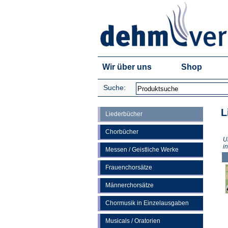
Wir über uns
Shop
Suche:
L
Liederbücher
Chorbücher
U
i
Messen / Geistliche Werke
Frauenchorsätze
Männerchorsätze
Chormusik in Einzelausgaben
Musicals / Oratorien