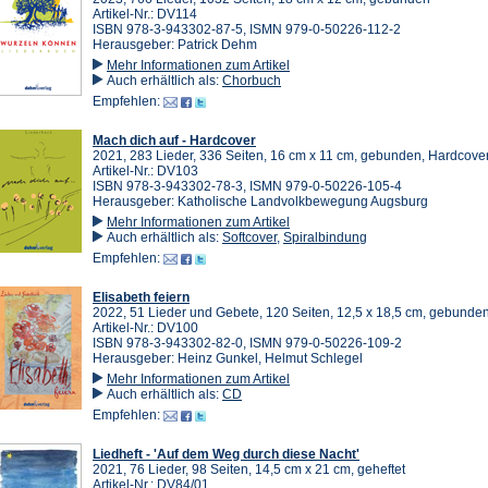
Artikel-Nr.: DV114
ISBN 978-3-943302-87-5, ISMN 979-0-50226-112-2
Herausgeber: Patrick Dehm
Mehr Informationen zum Artikel
Auch erhältlich als:
Chorbuch
Empfehlen:
Mach dich auf - Hardcover
2021, 283 Lieder, 336 Seiten, 16 cm x 11 cm, gebunden, Hardcove
Artikel-Nr.: DV103
ISBN 978-3-943302-78-3, ISMN 979-0-50226-105-4
Herausgeber: Katholische Landvolkbewegung Augsburg
Mehr Informationen zum Artikel
Auch erhältlich als:
Softcover
,
Spiralbindung
Empfehlen:
Elisabeth feiern
2022, 51 Lieder und Gebete, 120 Seiten, 12,5 x 18,5 cm, gebunde
Artikel-Nr.: DV100
ISBN 978-3-943302-82-0, ISMN 979-0-50226-109-2
Herausgeber: Heinz Gunkel, Helmut Schlegel
Mehr Informationen zum Artikel
Auch erhältlich als:
CD
Empfehlen:
Liedheft - 'Auf dem Weg durch diese Nacht'
2021, 76 Lieder, 98 Seiten, 14,5 cm x 21 cm, geheftet
Artikel-Nr.: DV84/01