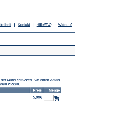
freiheit
|
Kontakt
|
Hilfe/FAQ
|
Widerruf
 der Maus anklicken. Um einen Artikel
gen klicken.
Preis
Menge
5,00€