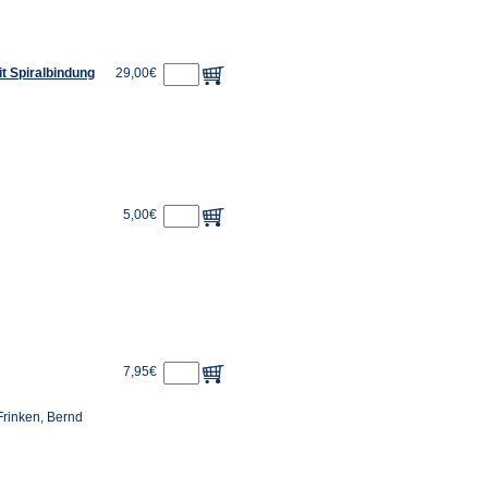
it Spiralbindung
29,00€
5,00€
7,95€
Frinken, Bernd