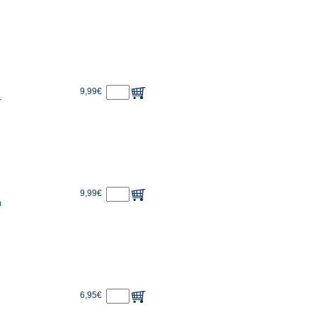
9,99€
r
9,99€
n
6,95€