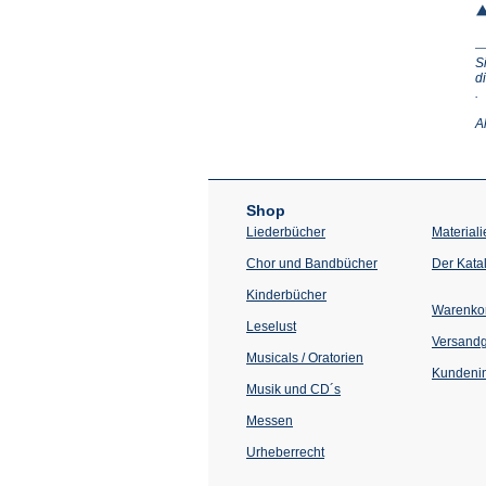
S
d
(Ö
.
in
e
A
n
T
Shop
Liederbücher
Materiali
Chor und Bandbücher
Der Kata
Kinderbücher
Warenko
Leselust
Versand
Musicals / Oratorien
Kundenin
Musik und CD´s
Messen
Urheberrecht