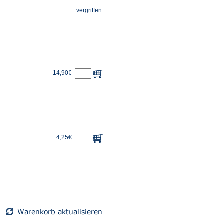
vergriffen
14,90€
4,25€