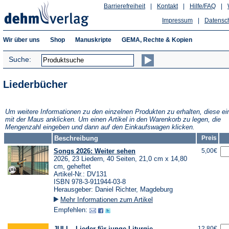
Barrierefreiheit
|
Kontakt
|
Hilfe/FAQ
|
Impressum
|
Datensc
Wir über uns
Shop
Manuskripte
GEMA, Rechte & Kopien
Suche:
Liederbücher
Um weitere Informationen zu den einzelnen Produkten zu erhalten, diese ei
mit der Maus anklicken. Um einen Artikel in den Warenkorb zu legen, die
Mengenzahl eingeben und dann auf den Einkaufswagen klicken.
Beschreibung
Preis
Songs 2026: Weiter sehen
5,00€
2026, 23 Liedern, 40 Seiten, 21,0 cm x 14,80
cm, geheftet
Artikel-Nr.: DV131
ISBN 978-3-911944-03-8
Herausgeber: Daniel Richter, Magdeburg
Mehr Informationen zum Artikel
Empfehlen:
JULI – Lieder für junge Liturgie
12,80€