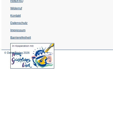
Hilfe/FAQ
Widerruf
Kontakt
Datenschutz
Impressum
Barrierefreiheit
(Öffnet
in
einem
© Dehm Verlag
2026
neuen
Tab)