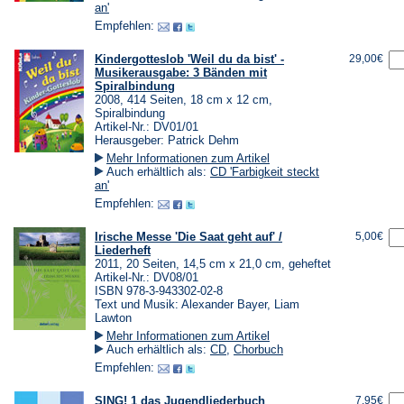
an'
Empfehlen:
Kindergotteslob 'Weil du da bist' -
29,00€
Musikerausgabe: 3 Bänden mit
Spiralbindung
2008, 414 Seiten, 18 cm x 12 cm,
Spiralbindung
Artikel-Nr.: DV01/01
Herausgeber: Patrick Dehm
Mehr Informationen zum Artikel
Auch erhältlich als:
CD 'Farbigkeit steckt
an'
Empfehlen:
Irische Messe 'Die Saat geht auf' /
5,00€
Liederheft
2011, 20 Seiten, 14,5 cm x 21,0 cm, geheftet
Artikel-Nr.: DV08/01
ISBN 978-3-943302-02-8
Text und Musik: Alexander Bayer, Liam
Lawton
Mehr Informationen zum Artikel
Auch erhältlich als:
CD
,
Chorbuch
Empfehlen:
SING! 1 das Jugendliederbuch
7,95€