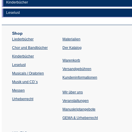
Kinderbücher
Leselust
Shop
Liederbücher
Materialien
(Öffnet
Chor und Bandbücher
Der Katalog
in
einem
Kinderbücher
neuen
Warenkorb
Tab)
Leselust
Versandgebühren
Musicals / Oratorien
Kundeninformationen
Musik und CD´s
Messen
Wir über uns
Urheberrecht
(Öffnet
Veranstaltungen
in
einem
Manuskriptangebote
neuen
Tab)
GEMA & Urheberrecht