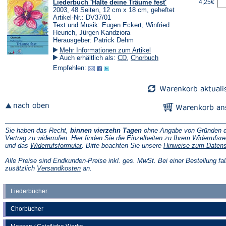
Liederbuch 'Halte deine Träume fest'
4,25€
2003, 48 Seiten, 12 cm x 18 cm, geheftet
Artikel-Nr.: DV37/01
Text und Musik: Eugen Eckert, Winfried
Heurich, Jürgen Kandziora
Herausgeber: Patrick Dehm
Mehr Informationen zum Artikel
Auch erhältlich als:
CD
,
Chorbuch
Empfehlen:
Sie haben das Recht,
binnen vierzehn Tagen
ohne Angabe von Gründen d
Vertrag zu widerrufen. Hier finden Sie die
Einzelheiten zu Ihrem Widerrufsre
(Öffnet
und das
Widerrufsformular
. Bitte beachten Sie unsere
Hinweise zum Daten
in
einem
Alle Preise sind Endkunden-Preise inkl. ges. MwSt. Bei einer Bestellung fal
neuen
(Öffnet
zusätzlich
Versandkosten
an.
Tab)
in
einem
neuen
Liederbücher
Tab)
Chorbücher