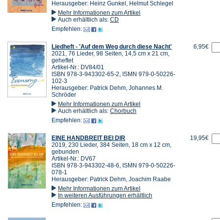
Herausgeber: Heinz Gunkel, Helmut Schlegel
Mehr Informationen zum Artikel
Auch erhältlich als:
CD
Empfehlen:
Liedheft - 'Auf dem Weg durch diese Nacht'
6,95€
2021, 76 Lieder, 98 Seiten, 14,5 cm x 21 cm,
geheftet
Artikel-Nr.: DV84/01
ISBN 978-3-943302-65-2, ISMN 979-0-50226-
102-3
Herausgeber: Patrick Dehm, Johannes M.
Schröder
Mehr Informationen zum Artikel
Auch erhältlich als:
Chorbuch
Empfehlen:
EINE HANDBREIT BEI DIR
19,95€
2019, 230 Lieder, 384 Seiten, 18 cm x 12 cm,
gebunden
Artikel-Nr.: DV67
ISBN 978-3-943302-48-6, ISMN 979-0-50226-
078-1
Herausgeber: Patrick Dehm, Joachim Raabe
Mehr Informationen zum Artikel
In weiteren Ausführungen erhältlich
Empfehlen: