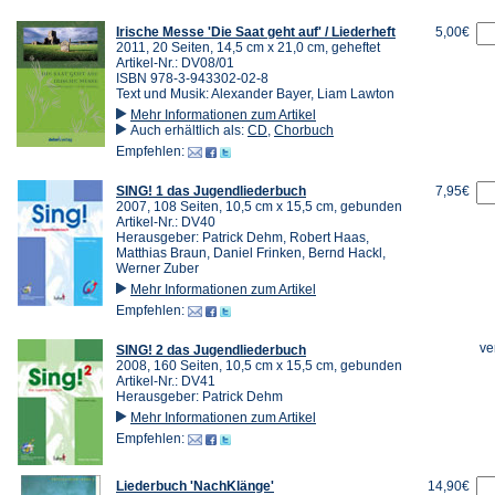
Irische Messe 'Die Saat geht auf' / Liederheft
5,00€
2011, 20 Seiten, 14,5 cm x 21,0 cm, geheftet
Artikel-Nr.: DV08/01
ISBN 978-3-943302-02-8
Text und Musik: Alexander Bayer, Liam Lawton
Mehr Informationen zum Artikel
Auch erhältlich als:
CD
,
Chorbuch
Empfehlen:
SING! 1 das Jugendliederbuch
7,95€
2007, 108 Seiten, 10,5 cm x 15,5 cm, gebunden
Artikel-Nr.: DV40
Herausgeber: Patrick Dehm, Robert Haas,
Matthias Braun, Daniel Frinken, Bernd Hackl,
Werner Zuber
Mehr Informationen zum Artikel
Empfehlen:
ve
SING! 2 das Jugendliederbuch
2008, 160 Seiten, 10,5 cm x 15,5 cm, gebunden
Artikel-Nr.: DV41
Herausgeber: Patrick Dehm
Mehr Informationen zum Artikel
Empfehlen:
Liederbuch 'NachKlänge'
14,90€