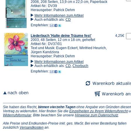
2006, 208 Seiten, 13,9 cm x 22,0 cm, Paperback
Artikel-Nr.: DV39
Herausgeber: Patrick Dehm
Mehr Informationen zum Artikel
Auch erhältlich als:
CD
Empfehlen:
Liederbuch 'Halte deine Träume fest'
4,25€
2003, 48 Seiten, 12 cm x 18 cm, geheftet
Artikel-Nr.: DV37/01
Text und Musik: Eugen Eckert, Winfried Heurich,
Jürgen Kandziora
Herausgeber: Patrick Dehm
Mehr Informationen zum Artikel
Auch erhältlich als:
CD
,
Chorbuch
Empfehlen:
Sie haben das Recht,
binnen vierzehn Tagen
ohne Angabe von Gründen diese
(Ö
Vertrag zu widerrufen. Hier finden Sie die
Einzelheiten zu Ihrem Widerrufsrecht
u
(Öffnet
(Öffnet
in
Widerrufsformular
. Bitte beachten Sie unsere
Hinweise zum Datenschutz
.
in
in
e
einem
einem
n
Alle Preise sind Endkunden-Preise inkl. ges. MwSt. Bei einer Bestellung fallen
neuen
(Öffnet
neuen
Ta
zusätzlich
Versandkosten
an.