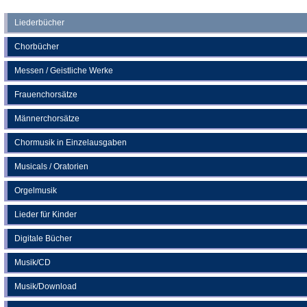
Tab)
in
Tab)
einem
neuen
Liederbücher
Tab)
Chorbücher
Messen / Geistliche Werke
Frauenchorsätze
Männerchorsätze
Chormusik in Einzelausgaben
Musicals / Oratorien
Orgelmusik
Lieder für Kinder
Digitale Bücher
Musik/CD
Musik/Download