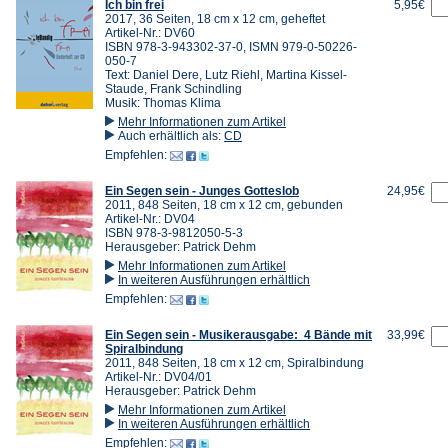
Ich bin frei
5,95€
2017, 36 Seiten, 18 cm x 12 cm, geheftet
Artikel-Nr.: DV60
ISBN 978-3-943302-37-0, ISMN 979-0-50226-
050-7
Text: Daniel Dere, Lutz Riehl, Martina Kissel-
Staude, Frank Schindling
Musik: Thomas Klima
Mehr Informationen zum Artikel
Auch erhältlich als:
CD
Empfehlen:
Ein Segen sein - Junges Gotteslob
24,95€
2011, 848 Seiten, 18 cm x 12 cm, gebunden
Artikel-Nr.: DV04
ISBN 978-3-9812050-5-3
Herausgeber: Patrick Dehm
Mehr Informationen zum Artikel
In weiteren Ausführungen erhältlich
Empfehlen:
Ein Segen sein - Musikerausgabe: 4 Bände mit
33,99€
Spiralbindung
2011, 848 Seiten, 18 cm x 12 cm, Spiralbindung
Artikel-Nr.: DV04/01
Herausgeber: Patrick Dehm
Mehr Informationen zum Artikel
In weiteren Ausführungen erhältlich
Empfehlen: