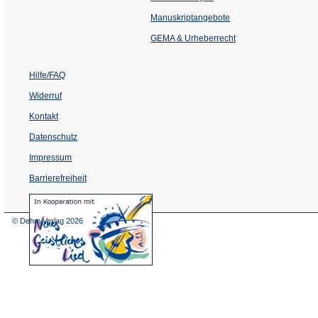
in
einem
Manuskriptangebote
neuen
Tab)
GEMA & Urheberrecht
Hilfe/FAQ
Widerruf
Kontakt
Datenschutz
Impressum
Barrierefreiheit
(Öffnet
in
einem
© Dehm Verlag
2026
neuen
Tab)