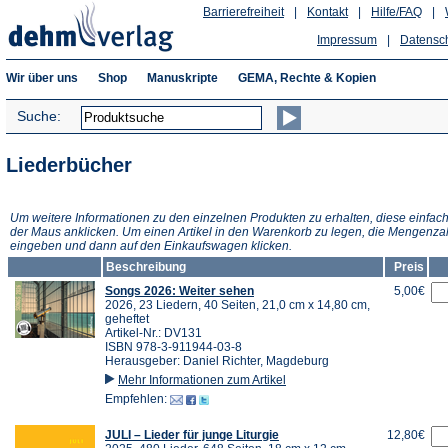
Barrierefreiheit
|
Kontakt
|
Hilfe/FAQ
|
Impressum
|
Datensc
Wir über uns
Shop
Manuskripte
GEMA, Rechte & Kopien
Suche:
Liederbücher
Um weitere Informationen zu den einzelnen Produkten zu erhalten, diese einfach
der Maus anklicken. Um einen Artikel in den Warenkorb zu legen, die Mengenza
eingeben und dann auf den Einkaufswagen klicken.
Beschreibung
Preis
Songs 2026: Weiter sehen
5,00€
2026, 23 Liedern, 40 Seiten, 21,0 cm x 14,80 cm,
geheftet
Artikel-Nr.: DV131
ISBN 978-3-911944-03-8
Herausgeber: Daniel Richter, Magdeburg
Mehr Informationen zum Artikel
Empfehlen:
JULI – Lieder für junge Liturgie
12,80€