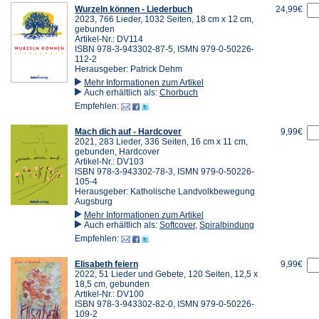
Wurzeln können - Liederbuch
24,99€
2023, 766 Lieder, 1032 Seiten, 18 cm x 12 cm,
gebunden
Artikel-Nr.: DV114
ISBN 978-3-943302-87-5, ISMN 979-0-50226-
112-2
Herausgeber: Patrick Dehm
Mehr Informationen zum Artikel
Auch erhältlich als:
Chorbuch
Empfehlen:
Mach dich auf - Hardcover
9,99€
2021, 283 Lieder, 336 Seiten, 16 cm x 11 cm,
gebunden, Hardcover
Artikel-Nr.: DV103
ISBN 978-3-943302-78-3, ISMN 979-0-50226-
105-4
Herausgeber: Katholische Landvolkbewegung
Augsburg
Mehr Informationen zum Artikel
Auch erhältlich als:
Softcover
,
Spiralbindung
Empfehlen:
Elisabeth feiern
9,99€
2022, 51 Lieder und Gebete, 120 Seiten, 12,5 x
18,5 cm, gebunden
Artikel-Nr.: DV100
ISBN 978-3-943302-82-0, ISMN 979-0-50226-
109-2