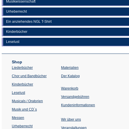
Musikwissenschaft
Urheberrecht
Ein anziehendes NGL T-Shirt
Kinderbücher
Leselust
Shop
Liederbücher
Materialien
(Öffnet
Chor und Bandbücher
Der Katalog
in
einem
Kinderbücher
neuen
Warenkorb
Tab)
Leselust
Versandgebühren
Musicals / Oratorien
Kundeninformationen
Musik und CD´s
Messen
Wir über uns
Urheberrecht
(Öffnet
Veranstaltungen