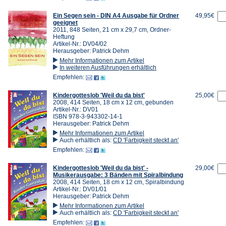
Ein Segen sein - DIN A4 Ausgabe für Ordner
49,95€
geeignet
2011, 848 Seiten, 21 cm x 29,7 cm, Ordner-
Heftung
Artikel-Nr.: DV04/02
Herausgeber: Patrick Dehm
Mehr Informationen zum Artikel
In weiteren Ausführungen erhältlich
Empfehlen:
Kindergotteslob 'Weil du da bist'
25,00€
2008, 414 Seiten, 18 cm x 12 cm, gebunden
Artikel-Nr.: DV01
ISBN 978-3-943302-14-1
Herausgeber: Patrick Dehm
Mehr Informationen zum Artikel
Auch erhältlich als:
CD 'Farbigkeit steckt an'
Empfehlen:
Kindergotteslob 'Weil du da bist' -
29,00€
Musikerausgabe: 3 Bänden mit Spiralbindung
2008, 414 Seiten, 18 cm x 12 cm, Spiralbindung
Artikel-Nr.: DV01/01
Herausgeber: Patrick Dehm
Mehr Informationen zum Artikel
Auch erhältlich als:
CD 'Farbigkeit steckt an'
Empfehlen: