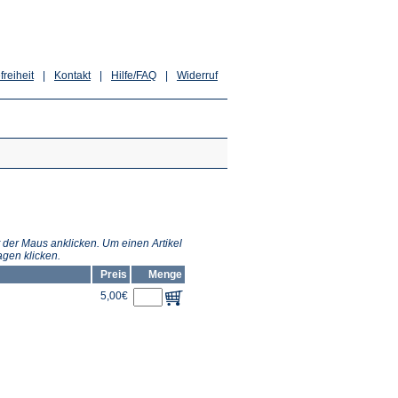
freiheit
|
Kontakt
|
Hilfe/FAQ
|
Widerruf
 der Maus anklicken. Um einen Artikel
gen klicken.
Preis
Menge
5,00€