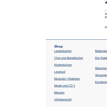
S
d
(Ö
.
in
e
A
n
T
Shop
Liederbücher
Materiali
Chor und Bandbücher
Der Kata
Kinderbücher
Warenko
Leselust
Versand
Musicals / Oratorien
Kundenin
Musik und CD´s
Messen
Urheberrecht