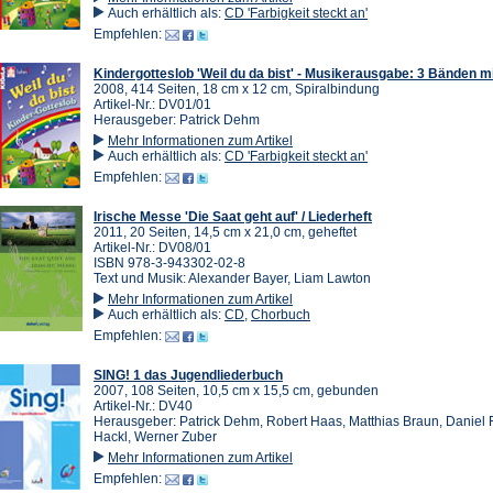
Auch erhältlich als:
CD 'Farbigkeit steckt an'
Empfehlen:
Kindergotteslob 'Weil du da bist' - Musikerausgabe: 3 Bänden m
2008, 414 Seiten, 18 cm x 12 cm, Spiralbindung
Artikel-Nr.: DV01/01
Herausgeber: Patrick Dehm
Mehr Informationen zum Artikel
Auch erhältlich als:
CD 'Farbigkeit steckt an'
Empfehlen:
Irische Messe 'Die Saat geht auf' / Liederheft
2011, 20 Seiten, 14,5 cm x 21,0 cm, geheftet
Artikel-Nr.: DV08/01
ISBN 978-3-943302-02-8
Text und Musik: Alexander Bayer, Liam Lawton
Mehr Informationen zum Artikel
Auch erhältlich als:
CD
,
Chorbuch
Empfehlen:
SING! 1 das Jugendliederbuch
2007, 108 Seiten, 10,5 cm x 15,5 cm, gebunden
Artikel-Nr.: DV40
Herausgeber: Patrick Dehm, Robert Haas, Matthias Braun, Daniel 
Hackl, Werner Zuber
Mehr Informationen zum Artikel
Empfehlen: