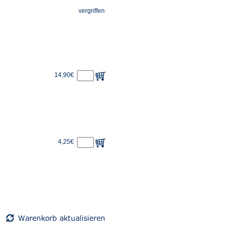
vergriffen
14,90€
4,25€