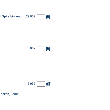
it Spiralbindung
29,00€
5,00€
7,95€
Frinken, Bernd