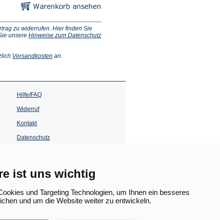
ag zu widerrufen. Hier finden Sie
 Sie unsere
Hinweise zum Datenschutz
(Öffnet
zlich
Versandkosten
an.
in
einem
neuen
Tab)
Hilfe/FAQ
Widerruf
Kontakt
Datenschutz
Impressum
Barrierefreiheit
re ist uns wichtig
(Öffnet
in
ookies und Targeting Technologien, um Ihnen ein besseres
einem
lichen und um die Website weiter zu entwickeln.
neuen
Tab)