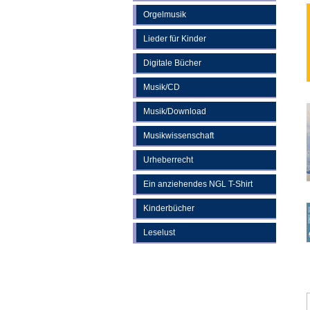
Orgelmusik
Lieder für Kinder
Digitale Bücher
Musik/CD
Musik/Download
Musikwissenschaft
Urheberrecht
Ein anziehendes NGL T-Shirt
Kinderbücher
Leselust