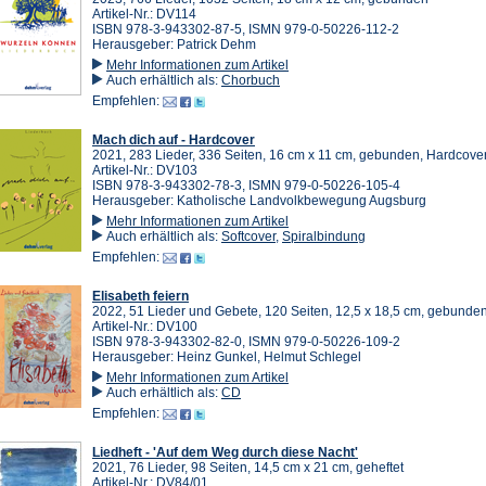
Artikel-Nr.: DV114
ISBN 978-3-943302-87-5, ISMN 979-0-50226-112-2
Herausgeber: Patrick Dehm
Mehr Informationen zum Artikel
Auch erhältlich als:
Chorbuch
Empfehlen:
Mach dich auf - Hardcover
2021, 283 Lieder, 336 Seiten, 16 cm x 11 cm, gebunden, Hardcove
Artikel-Nr.: DV103
ISBN 978-3-943302-78-3, ISMN 979-0-50226-105-4
Herausgeber: Katholische Landvolkbewegung Augsburg
Mehr Informationen zum Artikel
Auch erhältlich als:
Softcover
,
Spiralbindung
Empfehlen:
Elisabeth feiern
2022, 51 Lieder und Gebete, 120 Seiten, 12,5 x 18,5 cm, gebunde
Artikel-Nr.: DV100
ISBN 978-3-943302-82-0, ISMN 979-0-50226-109-2
Herausgeber: Heinz Gunkel, Helmut Schlegel
Mehr Informationen zum Artikel
Auch erhältlich als:
CD
Empfehlen:
Liedheft - 'Auf dem Weg durch diese Nacht'
2021, 76 Lieder, 98 Seiten, 14,5 cm x 21 cm, geheftet
Artikel-Nr.: DV84/01