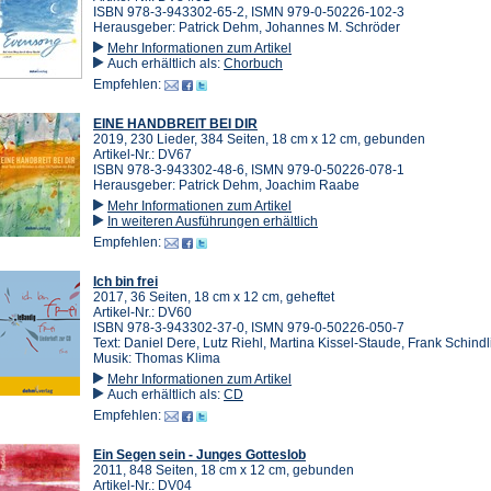
ISBN 978-3-943302-65-2, ISMN 979-0-50226-102-3
Herausgeber: Patrick Dehm, Johannes M. Schröder
Mehr Informationen zum Artikel
Auch erhältlich als:
Chorbuch
Empfehlen:
EINE HANDBREIT BEI DIR
2019, 230 Lieder, 384 Seiten, 18 cm x 12 cm, gebunden
Artikel-Nr.: DV67
ISBN 978-3-943302-48-6, ISMN 979-0-50226-078-1
Herausgeber: Patrick Dehm, Joachim Raabe
Mehr Informationen zum Artikel
In weiteren Ausführungen erhältlich
Empfehlen:
Ich bin frei
2017, 36 Seiten, 18 cm x 12 cm, geheftet
Artikel-Nr.: DV60
ISBN 978-3-943302-37-0, ISMN 979-0-50226-050-7
Text: Daniel Dere, Lutz Riehl, Martina Kissel-Staude, Frank Schindl
Musik: Thomas Klima
Mehr Informationen zum Artikel
Auch erhältlich als:
CD
Empfehlen:
Ein Segen sein - Junges Gotteslob
2011, 848 Seiten, 18 cm x 12 cm, gebunden
Artikel-Nr.: DV04