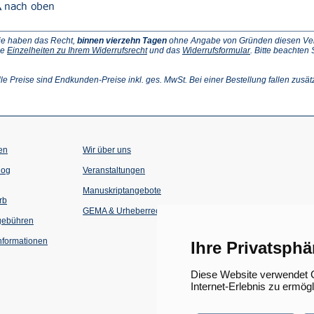
ie haben das Recht,
binnen vierzehn Tagen
ohne Angabe von Gründen diesen Vertr
(Öffnet
(Öffnet
ie
Einzelheiten zu Ihrem Widerrufsrecht
und das
Widerrufsformular
. Bitte beachten
ffnet
in
in
einem
einem
inem
neuen
neuen
lle Preise sind Endkunden-Preise inkl. ges. MwSt. Bei einer Bestellung fallen zusät
euen
Tab)
Tab)
ab)
en
Wir über uns
(Öffnet
(Öffnet
log
Veranstaltungen
in
in
einem
einem
Manuskriptangebote
neuen
neuen
rb
Tab)
Tab)
GEMA & Urheberrecht
gebühren
formationen
Ihre Privatsphä
Diese Website verwendet C
Internet-Erlebnis zu ermög