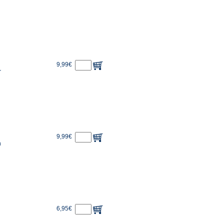
9,99€
r
9,99€
n
6,95€