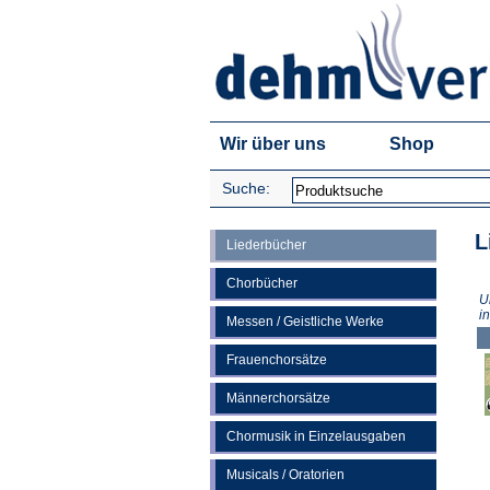
Wir über uns
Shop
Suche:
L
Liederbücher
Chorbücher
U
i
Messen / Geistliche Werke
Frauenchorsätze
Männerchorsätze
Chormusik in Einzelausgaben
Musicals / Oratorien