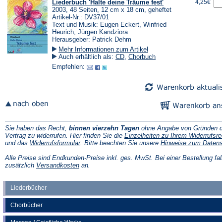
Liederbuch 'Halte deine Träume fest'
4,25€
2003, 48 Seiten, 12 cm x 18 cm, geheftet
Artikel-Nr.: DV37/01
Text und Musik: Eugen Eckert, Winfried
Heurich, Jürgen Kandziora
Herausgeber: Patrick Dehm
Mehr Informationen zum Artikel
Auch erhältlich als:
CD
,
Chorbuch
Empfehlen:
Sie haben das Recht,
binnen vierzehn Tagen
ohne Angabe von Gründen d
Vertrag zu widerrufen. Hier finden Sie die
Einzelheiten zu Ihrem Widerrufsre
(Öffnet
und das
Widerrufsformular
. Bitte beachten Sie unsere
Hinweise zum Daten
in
einem
Alle Preise sind Endkunden-Preise inkl. ges. MwSt. Bei einer Bestellung fal
neuen
(Öffnet
zusätzlich
Versandkosten
an.
Tab)
in
einem
neuen
Liederbücher
Tab)
Chorbücher