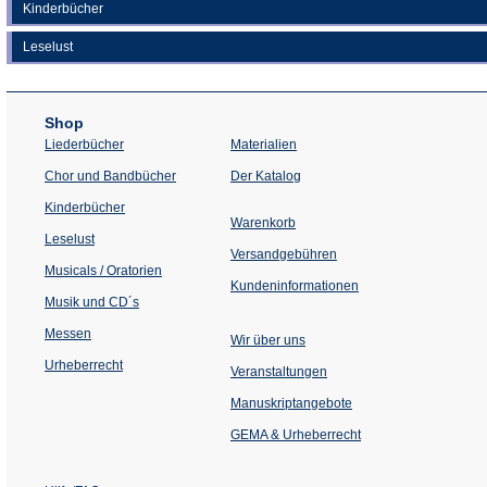
Kinderbücher
Leselust
Shop
Liederbücher
Materialien
(Öffnet
Chor und Bandbücher
Der Katalog
in
einem
Kinderbücher
neuen
Warenkorb
Tab)
Leselust
Versandgebühren
Musicals / Oratorien
Kundeninformationen
Musik und CD´s
Messen
Wir über uns
Urheberrecht
(Öffnet
Veranstaltungen
in
einem
Manuskriptangebote
neuen
Tab)
GEMA & Urheberrecht