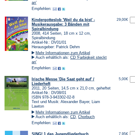
an'
Empfehlen:
Kindergotteslob 'Weil du da bist' -
29,00€
Musikerausgabe: 3 Bänden mit
Spiralbindung
2008, 414 Seiten, 18 cm x 12 cm,
Spiralbindung
Artikel-Nr.: DV01/01
Herausgeber: Patrick Dehm
Mehr Informationen zum Artikel
Auch erhältlich als:
CD 'Farbigkeit steckt
an'
Empfehlen:
Irische Messe 'Die Saat geht auf' /
5,00€
Liederheft
2011, 20 Seiten, 14,5 cm x 21,0 cm, geheftet
Artikel-Nr.: DV08/01
ISBN 978-3-943302-02-8
Text und Musik: Alexander Bayer, Liam
Lawton
Mehr Informationen zum Artikel
Auch erhältlich als:
CD
,
Chorbuch
Empfehlen:
SING! 1 das Jugendliederbuch
7,95€