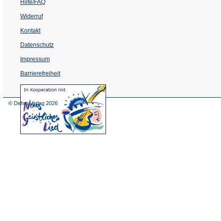
Hilfe/FAQ
Widerruf
Kontakt
Datenschutz
Impressum
Barrierefreiheit
(Öffnet
in
einem
© Dehm Verlag
2026
neuen
Tab)