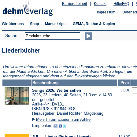
Barrierefreiheit
|
Kontakt
|
Hilfe/FAQ
|
Impressum
|
Datensc
Wir über uns
Shop
Manuskripte
GEMA, Rechte & Kopien
Suche:
Liederbücher
Um weitere Informationen zu den einzelnen Produkten zu erhalten, diese ei
mit der Maus anklicken. Um einen Artikel in den Warenkorb zu legen, die
Mengenzahl eingeben und dann auf den Einkaufswagen klicken.
Beschreibung
Preis
Songs 2026: Weiter sehen
5,00€
2026, 23 Liedern, 40 Seiten, 21,0 cm x 14,80
cm, geheftet
Artikel-Nr.: DV131
ISBN 978-3-911944-03-8
Herausgeber: Daniel Richter, Magdeburg
Mehr Informationen zum Artikel
Empfehlen:
JULI – Lieder für junge Liturgie
12,80€