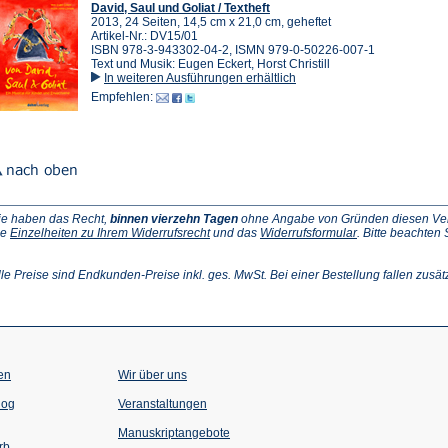
David, Saul und Goliat / Textheft
2013, 24 Seiten, 14,5 cm x 21,0 cm, geheftet
Artikel-Nr.: DV15/01
ISBN 978-3-943302-04-2, ISMN 979-0-50226-007-1
Text und Musik: Eugen Eckert, Horst Christill
In weiteren Ausführungen erhältlich
Empfehlen:
ie haben das Recht,
binnen vierzehn Tagen
ohne Angabe von Gründen diesen Vertr
(Öffnet
(Öffnet
ie
Einzelheiten zu Ihrem Widerrufsrecht
und das
Widerrufsformular
. Bitte beachten
ffnet
in
in
einem
einem
inem
neuen
neuen
lle Preise sind Endkunden-Preise inkl. ges. MwSt. Bei einer Bestellung fallen zusät
euen
Tab)
Tab)
ab)
en
Wir über uns
(Öffnet
(Öffnet
log
Veranstaltungen
in
in
einem
einem
Manuskriptangebote
neuen
neuen
rb