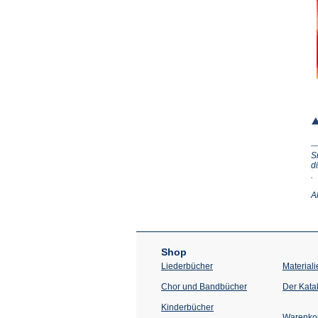
S
d
(Ö
.
in
e
A
n
T
Shop
Liederbücher
Materiali
Chor und Bandbücher
Der Kata
Kinderbücher
Warenko