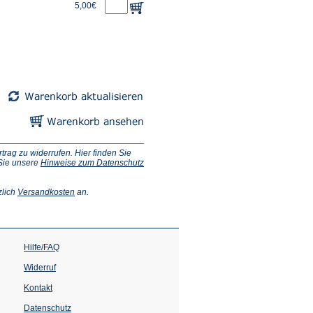
5,00€
ag zu widerrufen. Hier finden Sie
 Sie unsere
Hinweise zum Datenschutz
(Öffnet
zlich
Versandkosten
an.
in
einem
neuen
Tab)
Hilfe/FAQ
Widerruf
Kontakt
Datenschutz