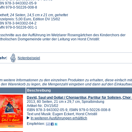
BN 978-3-943302-05-9
MN 979-0-50226-008-8
xtheft, 24 Seiten, 14,5 cm x 21 cm, geheftet
nzelpreis: 5,00 Euro, Edition DV 15/02
BN 978-3-943302-04-2
MN 979-0-50226-001-1
sschnitte aus der Aufführung im Wetzlarer Rosengärtchen des Kinderchors der
tholischen Domgemeinde unter der Leitung von Horst Christill:
(Öffnet
ehr:
Notenbeispiel
in
einem
neuen
Tab)
m weitere Informationen zu den einzelnen Produkten zu erhalten, diese einfach mit
n den Warenkorb zu legen, die Mengenzahl eingeben und dann auf den Einkaufswa
Beschreibung
David, Saul und Goliat / Chorpartitur, Partitur für Solisten, Cho
2013, 80 Seiten, 21 cm x 29,7 cm, Spiralbindung
Artikel-Nr.: DV15/02
ISBN 978-3-943302-05-9, ISMN 979-0-50226-008-8
Text und Musik: Eugen Eckert, Horst Christill
In weiteren Ausführungen erhältlich
Empfehlen: