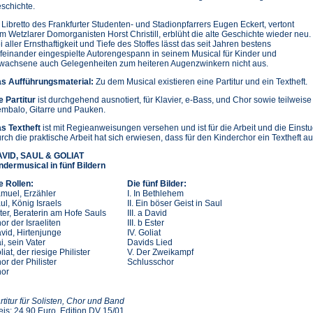
schichte.
 Libretto des Frankfurter Studenten- und Stadionpfarrers Eugen Eckert, vertont
m Wetzlarer Domorganisten Horst Christill, erblüht die alte Geschichte wieder neu.
i aller Ernsthaftigkeit und Tiefe des Stoffes lässt das seit Jahren bestens
feinander eingespielte Autorengespann in seinem Musical für Kinder und
wachsene auch Gelegenheiten zum heiteren Augenzwinkern nicht aus.
s Aufführungsmaterial:
Zu dem Musical existieren eine Partitur und ein Textheft.
e Partitur
ist durchgehend ausnotiert, für Klavier, e-Bass, und Chor sowie teilweise
mbalo, Gitarre und Pauken.
s Textheft
ist mit Regieanweisungen versehen und ist für die Arbeit und die Einst
rch die praktische Arbeit hat sich erwiesen, dass für den Kinderchor ein Textheft au
VID, SAUL & GOLIAT
ndermusical in fünf Bildern
e Rollen:
Die fünf Bilder:
muel, Erzähler
I. In Bethlehem
ul, König Israels
II. Ein böser Geist in Saul
ter, Beraterin am Hofe Sauls
III. a David
or der Israeliten
III. b Ester
vid, Hirtenjunge
IV. Goliat
ai, sein Vater
Davids Lied
liat, der riesige Philister
V. Der Zweikampf
or der Philister
Schlusschor
or
rtitur für Solisten, Chor und Band
eis: 24,90 Euro, Edition DV 15/01