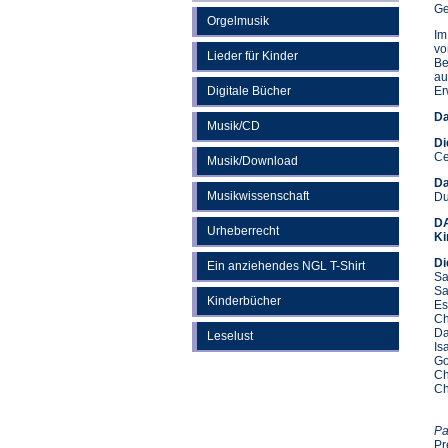
Ge
Orgelmusik
Im
vo
Lieder für Kinder
Be
au
Digitale Bücher
Er
Da
Musik/CD
Di
Ce
Musik/Download
Da
Musikwissenschaft
Du
DA
Urheberrecht
Ki
Di
Ein anziehendes NGL T-Shirt
Sa
Sa
Kinderbücher
Es
Ch
Da
Leselust
Is
Go
Ch
Ch
Pa
Pr