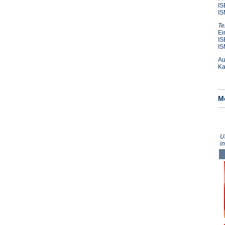
IS
IS
Te
Ei
IS
IS
Au
Ka
M
U
i