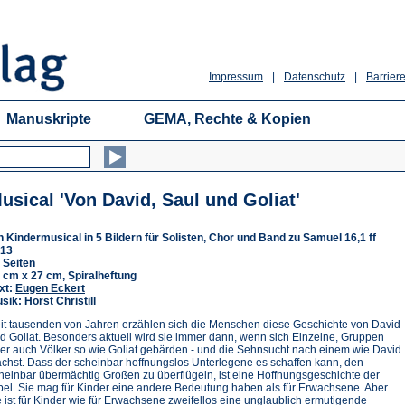
Impressum
|
Datenschutz
|
Barriere
Manuskripte
GEMA, Rechte & Kopien
usical 'Von David, Saul und Goliat'
n Kindermusical in 5 Bildern für Solisten, Chor und Band zu Samuel 16,1 ff
13
 Seiten
 cm x 27 cm, Spiralheftung
xt:
Eugen Eckert
sik:
Horst Christill
it tausenden von Jahren erzählen sich die Menschen diese Geschichte von David
d Goliat. Besonders aktuell wird sie immer dann, wenn sich Einzelne, Gruppen
er auch Völker so wie Goliat gebärden - und die Sehnsucht nach einem wie David
chst. Dass der scheinbar hoffnungslos Unterlegene es schaffen kann, den
heinbar übermächtig Großen zu überflügeln, ist eine Hoffnungsgeschichte der
bel. Sie mag für Kinder eine andere Bedeutung haben als für Erwachsene. Aber
e ist für Kinder wie für Erwachsene zweifellos eine unglaublich ermutigende