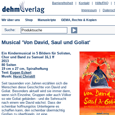
Barrierefreiheit
|
Kontakt
|
Hilfe/FAQ
|
Impressum
|
Datensc
Wir über uns
Shop
Manuskripte
GEMA, Rechte & Kopien
Suche:
Musical 'Von David, Saul und Goliat'
Ein Kindermusical in 5 Bildern für Solisten,
Chor und Band zu Samuel 16,1 ff
2013
80 Seiten
19 cm x 27 cm, Spiralheftung
Text:
Eugen Eckert
Musik:
Horst Christill
Seit tausenden von Jahren erzählen sich die
Menschen diese Geschichte von David und
Goliat. Besonders aktuell wird sie immer dann,
wenn sich Einzelne, Gruppen oder auch Völker
so wie Goliat gebärden - und die Sehnsucht
nach einem wie David wächst. Dass der
scheinbar hoffnungslos Unterlegene es
schaffen kann, den scheinbar übermächtig
Großen zu überflügeln, ist eine