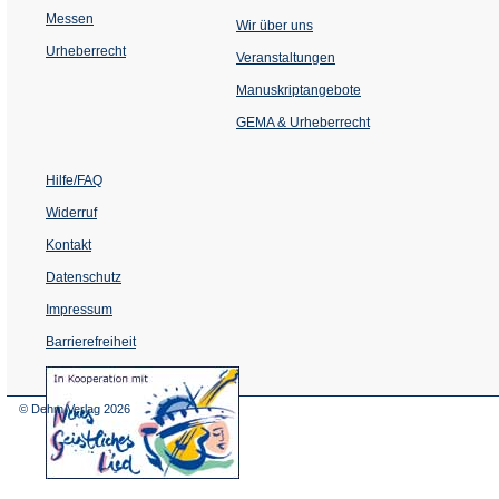
Messen
Wir über uns
Urheberrecht
(Öffnet
Veranstaltungen
in
einem
Manuskriptangebote
neuen
Tab)
GEMA & Urheberrecht
Hilfe/FAQ
Widerruf
Kontakt
Datenschutz
Impressum
Barrierefreiheit
(Öffnet
in
einem
© Dehm Verlag
2026
neuen
Tab)