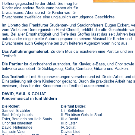
Hoffnungsgeschichte der Bibel. Sie mag für
Kinder eine andere Bedeutung haben als für
Erwachsene. Aber sie ist für Kinder wie für
Erwachsene zweifellos eine unglaublich ermutigende Geschichte.
Im Libretto des Frankfurter Studenten- und Stadionpfarrers Eugen Eckert, ve
vom Wetzlarer Domorganisten Horst Christill, erblüht die alte Geschichte wi
neu. Bei aller Ernsthaftigkeit und Tiefe des Stoffes lässt das seit Jahren be
aufeinander eingespielte Autorengespann in seinem Musical für Kinder und
Erwachsene auch Gelegenheiten zum heiteren Augenzwinkern nicht aus.
Das Aufführungsmaterial:
Zu dem Musical existieren eine Partitur und ein
Textheft.
Die Partitur
ist durchgehend ausnotiert, für Klavier, e-Bass, und Chor sowie
teilweise ausnotiert für Schlagzeug, Cello, Cembalo, Gitarre und Pauken.
Das Textheft
ist mit Regieanweisungen versehen und ist für die Arbeit und d
Einstudierung mit dem Kinderchor gedacht. Durch die praktische Arbeit hat 
erwiesen, dass für den Kinderchor ein Textheft ausreichend ist.
DAVID, SAUL & GOLIAT
Kindermusical in fünf Bildern
Die Rollen:
Die fünf Bilder:
Samuel, Erzähler
I. In Bethlehem
Saul, König Israels
II. Ein böser Geist in Saul
Ester, Beraterin am Hofe Sauls
III. a David
Chor der Israeliten
III. b Ester
David, Hirtenjunge
IV. Goliat
Isai, sein Vater
Davids Lied