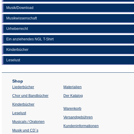
Musik/Download
Musikwissenschaft
Urheberrecht
Ein anziehendes NGL T-Shirt
Kinderbücher
Leselust
Shop
Liederbücher
Materialien
(Öffnet
Chor und Bandbücher
Der Katalog
in
einem
Kinderbücher
neuen
Warenkorb
Tab)
Leselust
Versandgebühren
Musicals / Oratorien
Kundeninformationen
Musik und CD´s