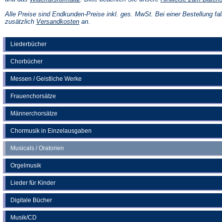
in
einem
Alle Preise sind Endkunden-Preise inkl. ges. MwSt. Bei einer Bestellung fal
neuen
(Öffnet
zusätzlich
Versandkosten
an.
Tab)
in
einem
neuen
Liederbücher
Tab)
Chorbücher
Messen / Geistliche Werke
Frauenchorsätze
Männerchorsätze
Chormusik in Einzelausgaben
Musicals / Oratorien
Orgelmusik
Lieder für Kinder
Digitale Bücher
Musik/CD