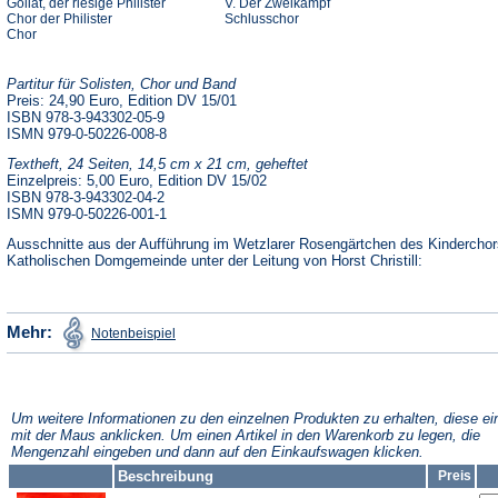
Goliat, der riesige Philister
V. Der Zweikampf
Chor der Philister
Schlusschor
Chor
Partitur für Solisten, Chor und Band
Preis: 24,90 Euro, Edition DV 15/01
ISBN 978-3-943302-05-9
ISMN 979-0-50226-008-8
Textheft, 24 Seiten, 14,5 cm x 21 cm, geheftet
Einzelpreis: 5,00 Euro, Edition DV 15/02
ISBN 978-3-943302-04-2
ISMN 979-0-50226-001-1
Ausschnitte aus der Aufführung im Wetzlarer Rosengärtchen des Kinderchor
Katholischen Domgemeinde unter der Leitung von Horst Christill:
(Öffnet
Mehr:
Notenbeispiel
in
einem
neuen
Tab)
Um weitere Informationen zu den einzelnen Produkten zu erhalten, diese ei
mit der Maus anklicken. Um einen Artikel in den Warenkorb zu legen, die
Mengenzahl eingeben und dann auf den Einkaufswagen klicken.
Beschreibung
Preis