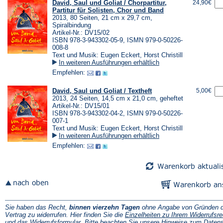
David, Saul und Goliat / Chorpartitur,
24,90€
Partitur für Solisten, Chor und Band
2013, 80 Seiten, 21 cm x 29,7 cm,
Spiralbindung
Artikel-Nr.: DV15/02
ISBN 978-3-943302-05-9, ISMN 979-0-50226-
008-8
Text und Musik: Eugen Eckert, Horst Christill
In weiteren Ausführungen erhältlich
Empfehlen:
David, Saul und Goliat / Textheft
5,00€
2013, 24 Seiten, 14,5 cm x 21,0 cm, geheftet
Artikel-Nr.: DV15/01
ISBN 978-3-943302-04-2, ISMN 979-0-50226-
007-1
Text und Musik: Eugen Eckert, Horst Christill
In weiteren Ausführungen erhältlich
Empfehlen:
Sie haben das Recht,
binnen vierzehn Tagen
ohne Angabe von Gründen d
Vertrag zu widerrufen. Hier finden Sie die
Einzelheiten zu Ihrem Widerrufsre
(Öffnet
und das
Widerrufsformular
. Bitte beachten Sie unsere
Hinweise zum Daten