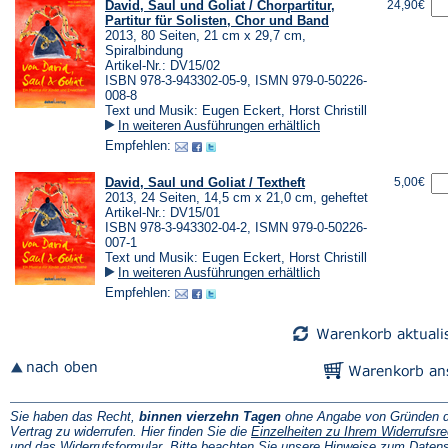
David, Saul und Goliat / Chorpartitur,
24,90€
Partitur für Solisten, Chor und Band
2013, 80 Seiten, 21 cm x 29,7 cm,
Spiralbindung
Artikel-Nr.: DV15/02
ISBN 978-3-943302-05-9, ISMN 979-0-50226-
008-8
Text und Musik: Eugen Eckert, Horst Christill
In weiteren Ausführungen erhältlich
Empfehlen:
David, Saul und Goliat / Textheft
5,00€
2013, 24 Seiten, 14,5 cm x 21,0 cm, geheftet
Artikel-Nr.: DV15/01
ISBN 978-3-943302-04-2, ISMN 979-0-50226-
007-1
Text und Musik: Eugen Eckert, Horst Christill
In weiteren Ausführungen erhältlich
Empfehlen:
Sie haben das Recht,
binnen vierzehn Tagen
ohne Angabe von Gründen d
Vertrag zu widerrufen. Hier finden Sie die
Einzelheiten zu Ihrem Widerrufsre
(Öffnet
und das
Widerrufsformular
. Bitte beachten Sie unsere
Hinweise zum Daten