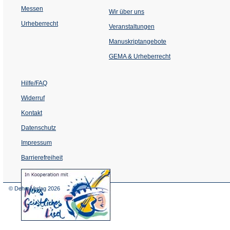
Messen
Wir über uns
Urheberrecht
(Öffnet
Veranstaltungen
in
einem
Manuskriptangebote
neuen
Tab)
GEMA & Urheberrecht
Hilfe/FAQ
Widerruf
Kontakt
Datenschutz
Impressum
Barrierefreiheit
(Öffnet
in
einem
© Dehm Verlag
2026
neuen
Tab)