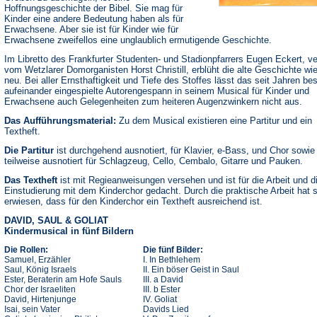
Hoffnungsgeschichte der Bibel. Sie mag für
Kinder eine andere Bedeutung haben als für
Erwachsene. Aber sie ist für Kinder wie für
Erwachsene zweifellos eine unglaublich ermutigende Geschichte.
Im Libretto des Frankfurter Studenten- und Stadionpfarrers Eugen Eckert, ve
vom Wetzlarer Domorganisten Horst Christill, erblüht die alte Geschichte wi
neu. Bei aller Ernsthaftigkeit und Tiefe des Stoffes lässt das seit Jahren be
aufeinander eingespielte Autorengespann in seinem Musical für Kinder und
Erwachsene auch Gelegenheiten zum heiteren Augenzwinkern nicht aus.
Das Aufführungsmaterial:
Zu dem Musical existieren eine Partitur und ein
Textheft.
Die Partitur
ist durchgehend ausnotiert, für Klavier, e-Bass, und Chor sowie
teilweise ausnotiert für Schlagzeug, Cello, Cembalo, Gitarre und Pauken.
Das Textheft
ist mit Regieanweisungen versehen und ist für die Arbeit und d
Einstudierung mit dem Kinderchor gedacht. Durch die praktische Arbeit hat 
erwiesen, dass für den Kinderchor ein Textheft ausreichend ist.
DAVID, SAUL & GOLIAT
Kindermusical in fünf Bildern
Die Rollen:
Die fünf Bilder:
Samuel, Erzähler
I. In Bethlehem
Saul, König Israels
II. Ein böser Geist in Saul
Ester, Beraterin am Hofe Sauls
III. a David
Chor der Israeliten
III. b Ester
David, Hirtenjunge
IV. Goliat
Isai, sein Vater
Davids Lied