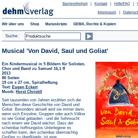
Barrierefreiheit
|
Kontakt
|
Hilfe/FAQ
|
Impressum
|
Datensc
Wir über uns
Shop
Manuskripte
GEMA, Rechte & Kopien
Suche:
Musical 'Von David, Saul und Goliat'
Ein Kindermusical in 5 Bildern für Solisten,
Chor und Band zu Samuel 16,1 ff
2013
80 Seiten
19 cm x 27 cm, Spiralheftung
Text:
Eugen Eckert
Musik:
Horst Christill
Seit tausenden von Jahren erzählen sich die
Menschen diese Geschichte von David und
Goliat. Besonders aktuell wird sie immer dann,
wenn sich Einzelne, Gruppen oder auch Völker
so wie Goliat gebärden - und die Sehnsucht
nach einem wie David wächst. Dass der
scheinbar hoffnungslos Unterlegene es
schaffen kann, den scheinbar übermächtig
Großen zu überflügeln, ist eine