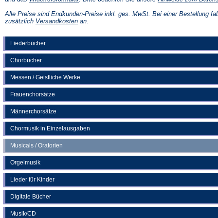
in
einem
Alle Preise sind Endkunden-Preise inkl. ges. MwSt. Bei einer Bestellung fal
neuen
(Öffnet
zusätzlich
Versandkosten
an.
Tab)
in
einem
neuen
Liederbücher
Tab)
Chorbücher
Messen / Geistliche Werke
Frauenchorsätze
Männerchorsätze
Chormusik in Einzelausgaben
Musicals / Oratorien
Orgelmusik
Lieder für Kinder
Digitale Bücher
Musik/CD