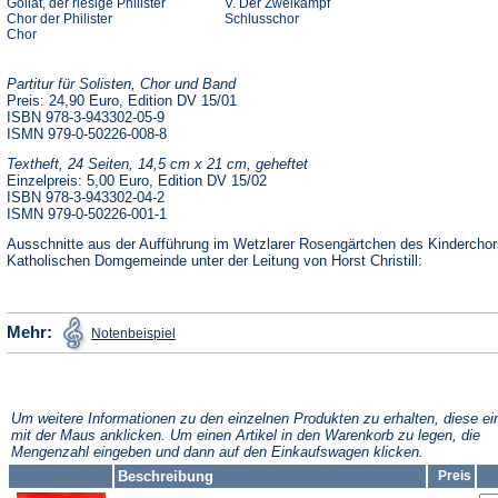
Goliat, der riesige Philister
V. Der Zweikampf
Chor der Philister
Schlusschor
Chor
Partitur für Solisten, Chor und Band
Preis: 24,90 Euro, Edition DV 15/01
ISBN 978-3-943302-05-9
ISMN 979-0-50226-008-8
Textheft, 24 Seiten, 14,5 cm x 21 cm, geheftet
Einzelpreis: 5,00 Euro, Edition DV 15/02
ISBN 978-3-943302-04-2
ISMN 979-0-50226-001-1
Ausschnitte aus der Aufführung im Wetzlarer Rosengärtchen des Kinderchor
Katholischen Domgemeinde unter der Leitung von Horst Christill:
(Öffnet
Mehr:
Notenbeispiel
in
einem
neuen
Tab)
Um weitere Informationen zu den einzelnen Produkten zu erhalten, diese ei
mit der Maus anklicken. Um einen Artikel in den Warenkorb zu legen, die
Mengenzahl eingeben und dann auf den Einkaufswagen klicken.
Beschreibung
Preis