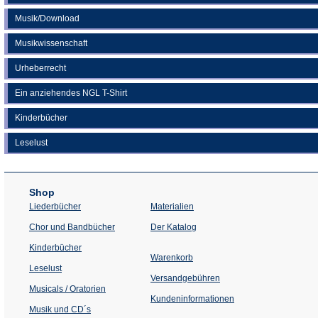
Musik/Download
Musikwissenschaft
Urheberrecht
Ein anziehendes NGL T-Shirt
Kinderbücher
Leselust
Shop
Liederbücher
Materialien
(Öffnet
Chor und Bandbücher
Der Katalog
in
einem
Kinderbücher
neuen
Warenkorb
Tab)
Leselust
Versandgebühren
Musicals / Oratorien
Kundeninformationen
Musik und CD´s