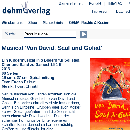
Barrierefreiheit
|
Kontakt
|
Hilfe/FAQ
|
Impressum
|
Datensc
Wir über uns
Shop
Manuskripte
GEMA, Rechte & Kopien
Suche:
Musical 'Von David, Saul und Goliat'
Ein Kindermusical in 5 Bildern für Solisten,
Chor und Band zu Samuel 16,1 ff
2013
80 Seiten
19 cm x 27 cm, Spiralheftung
Text:
Eugen Eckert
Musik:
Horst Christill
Seit tausenden von Jahren erzählen sich die
Menschen diese Geschichte von David und
Goliat. Besonders aktuell wird sie immer dann,
wenn sich Einzelne, Gruppen oder auch Völker
so wie Goliat gebärden - und die Sehnsucht
nach einem wie David wächst. Dass der
scheinbar hoffnungslos Unterlegene es
schaffen kann, den scheinbar übermächtig
Großen zu überflügeln, ist eine