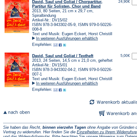
David, Saul und Goliat / Chorpartitur,
24,90€
Partitur für Solisten, Chor und Band
2013, 80 Seiten, 21 cm x 29,7 cm,
Spiralbindung
Artikel-Nr.: DV15/02
ISBN 978-3-943302-05-9, ISMN 979-0-50226-
008-8
Text und Musik: Eugen Eckert, Horst Christill
In weiteren Ausführungen erhältlich
Empfehlen:
David, Saul und Goliat / Textheft
5,00€
2013, 24 Seiten, 14,5 cm x 21,0 cm, geheftet
Artikel-Nr.: DV15/01
ISBN 978-3-943302-04-2, ISMN 979-0-50226-
007-1
Text und Musik: Eugen Eckert, Horst Christill
In weiteren Ausführungen erhältlich
Empfehlen:
Sie haben das Recht,
binnen vierzehn Tagen
ohne Angabe von Gründen d
Vertrag zu widerrufen. Hier finden Sie die
Einzelheiten zu Ihrem Widerrufsre
(Öffnet
und das
Widerrufsformular
. Bitte beachten Sie unsere
Hinweise zum Daten