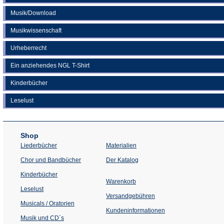
Musik/Download
Musikwissenschaft
Urheberrecht
Ein anziehendes NGL T-Shirt
Kinderbücher
Leselust
Shop
Liederbücher
Materialien
(Öffnet
Chor und Bandbücher
Der Katalog
in
einem
Kinderbücher
neuen
Warenkorb
Tab)
Leselust
Versandgebühren
Musicals / Oratorien
Kundeninformationen
Musik und CD´s