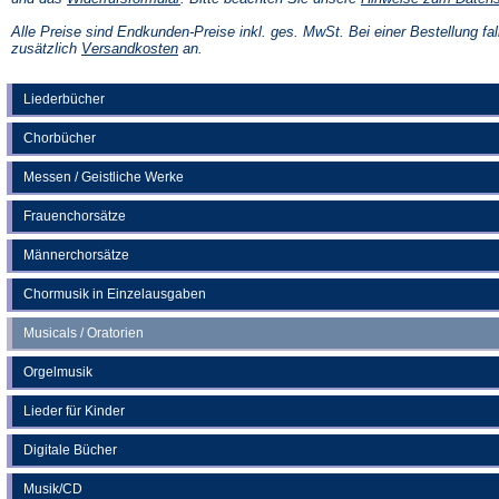
in
einem
Alle Preise sind Endkunden-Preise inkl. ges. MwSt. Bei einer Bestellung fal
neuen
(Öffnet
zusätzlich
Versandkosten
an.
Tab)
in
einem
neuen
Liederbücher
Tab)
Chorbücher
Messen / Geistliche Werke
Frauenchorsätze
Männerchorsätze
Chormusik in Einzelausgaben
Musicals / Oratorien
Orgelmusik
Lieder für Kinder
Digitale Bücher
Musik/CD