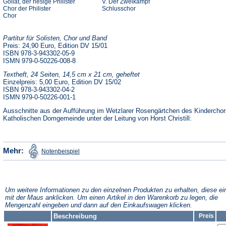
Goliat, der riesige Philister
V. Der Zweikampf
Chor der Philister
Schlusschor
Chor
Partitur für Solisten, Chor und Band
Preis: 24,90 Euro, Edition DV 15/01
ISBN 978-3-943302-05-9
ISMN 979-0-50226-008-8
Textheft, 24 Seiten, 14,5 cm x 21 cm, geheftet
Einzelpreis: 5,00 Euro, Edition DV 15/02
ISBN 978-3-943302-04-2
ISMN 979-0-50226-001-1
Ausschnitte aus der Aufführung im Wetzlarer Rosengärtchen des Kinderchor
Katholischen Domgemeinde unter der Leitung von Horst Christill:
(Öffnet
Mehr:
Notenbeispiel
in
einem
neuen
Tab)
Um weitere Informationen zu den einzelnen Produkten zu erhalten, diese ei
mit der Maus anklicken. Um einen Artikel in den Warenkorb zu legen, die
Mengenzahl eingeben und dann auf den Einkaufswagen klicken.
Beschreibung
Preis