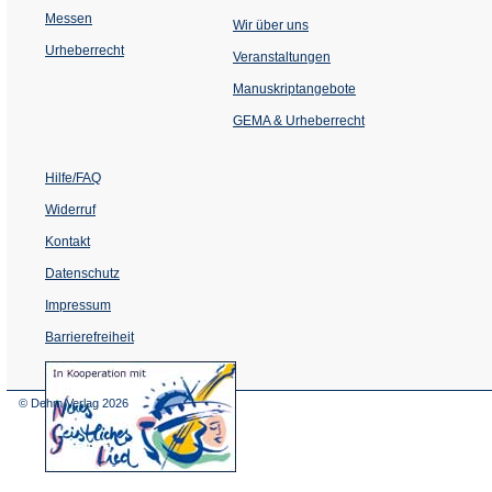
Messen
Wir über uns
Urheberrecht
(Öffnet
Veranstaltungen
in
einem
Manuskriptangebote
neuen
Tab)
GEMA & Urheberrecht
Hilfe/FAQ
Widerruf
Kontakt
Datenschutz
Impressum
Barrierefreiheit
(Öffnet
in
einem
© Dehm Verlag
2026
neuen
Tab)