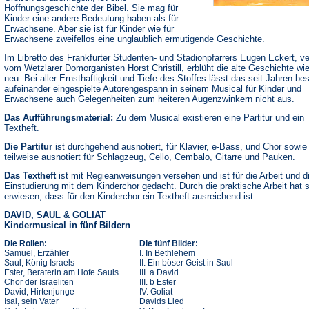
Hoffnungsgeschichte der Bibel. Sie mag für
Kinder eine andere Bedeutung haben als für
Erwachsene. Aber sie ist für Kinder wie für
Erwachsene zweifellos eine unglaublich ermutigende Geschichte.
Im Libretto des Frankfurter Studenten- und Stadionpfarrers Eugen Eckert, ve
vom Wetzlarer Domorganisten Horst Christill, erblüht die alte Geschichte wi
neu. Bei aller Ernsthaftigkeit und Tiefe des Stoffes lässt das seit Jahren be
aufeinander eingespielte Autorengespann in seinem Musical für Kinder und
Erwachsene auch Gelegenheiten zum heiteren Augenzwinkern nicht aus.
Das Aufführungsmaterial:
Zu dem Musical existieren eine Partitur und ein
Textheft.
Die Partitur
ist durchgehend ausnotiert, für Klavier, e-Bass, und Chor sowie
teilweise ausnotiert für Schlagzeug, Cello, Cembalo, Gitarre und Pauken.
Das Textheft
ist mit Regieanweisungen versehen und ist für die Arbeit und d
Einstudierung mit dem Kinderchor gedacht. Durch die praktische Arbeit hat 
erwiesen, dass für den Kinderchor ein Textheft ausreichend ist.
DAVID, SAUL & GOLIAT
Kindermusical in fünf Bildern
Die Rollen:
Die fünf Bilder:
Samuel, Erzähler
I. In Bethlehem
Saul, König Israels
II. Ein böser Geist in Saul
Ester, Beraterin am Hofe Sauls
III. a David
Chor der Israeliten
III. b Ester
David, Hirtenjunge
IV. Goliat
Isai, sein Vater
Davids Lied