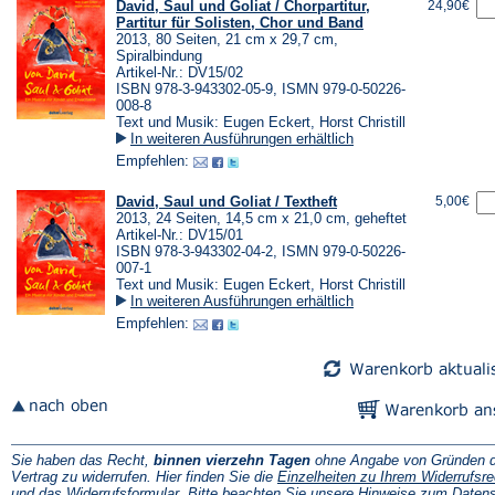
David, Saul und Goliat / Chorpartitur,
24,90€
Partitur für Solisten, Chor und Band
2013, 80 Seiten, 21 cm x 29,7 cm,
Spiralbindung
Artikel-Nr.: DV15/02
ISBN 978-3-943302-05-9, ISMN 979-0-50226-
008-8
Text und Musik: Eugen Eckert, Horst Christill
In weiteren Ausführungen erhältlich
Empfehlen:
David, Saul und Goliat / Textheft
5,00€
2013, 24 Seiten, 14,5 cm x 21,0 cm, geheftet
Artikel-Nr.: DV15/01
ISBN 978-3-943302-04-2, ISMN 979-0-50226-
007-1
Text und Musik: Eugen Eckert, Horst Christill
In weiteren Ausführungen erhältlich
Empfehlen:
Sie haben das Recht,
binnen vierzehn Tagen
ohne Angabe von Gründen d
Vertrag zu widerrufen. Hier finden Sie die
Einzelheiten zu Ihrem Widerrufsre
(Öffnet
und das
Widerrufsformular
. Bitte beachten Sie unsere
Hinweise zum Daten