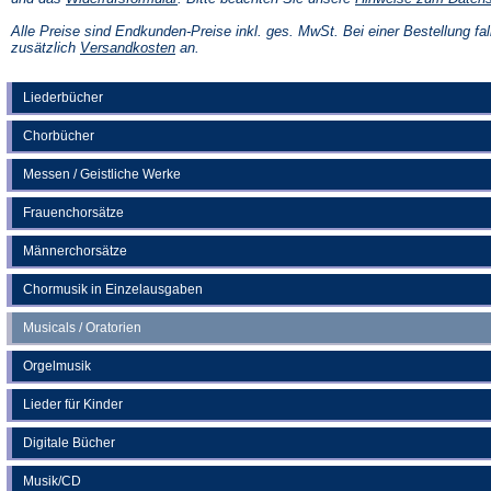
in
einem
Alle Preise sind Endkunden-Preise inkl. ges. MwSt. Bei einer Bestellung fal
neuen
(Öffnet
zusätzlich
Versandkosten
an.
Tab)
in
einem
neuen
Liederbücher
Tab)
Chorbücher
Messen / Geistliche Werke
Frauenchorsätze
Männerchorsätze
Chormusik in Einzelausgaben
Musicals / Oratorien
Orgelmusik
Lieder für Kinder
Digitale Bücher
Musik/CD