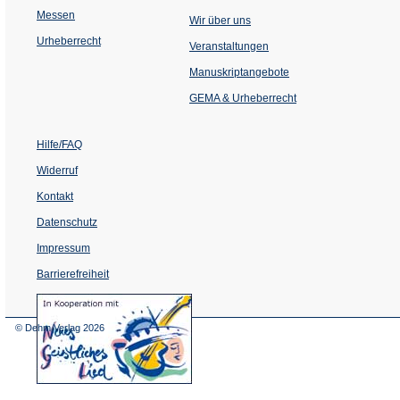
Messen
Wir über uns
Urheberrecht
(Öffnet
Veranstaltungen
in
einem
Manuskriptangebote
neuen
Tab)
GEMA & Urheberrecht
Hilfe/FAQ
Widerruf
Kontakt
Datenschutz
Impressum
Barrierefreiheit
(Öffnet
in
einem
© Dehm Verlag
2026
neuen
Tab)