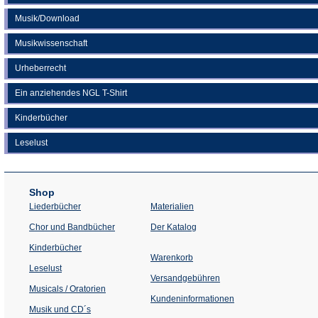
Musik/Download
Musikwissenschaft
Urheberrecht
Ein anziehendes NGL T-Shirt
Kinderbücher
Leselust
Shop
Liederbücher
Materialien
(Öffnet
Chor und Bandbücher
Der Katalog
in
einem
Kinderbücher
neuen
Warenkorb
Tab)
Leselust
Versandgebühren
Musicals / Oratorien
Kundeninformationen
Musik und CD´s