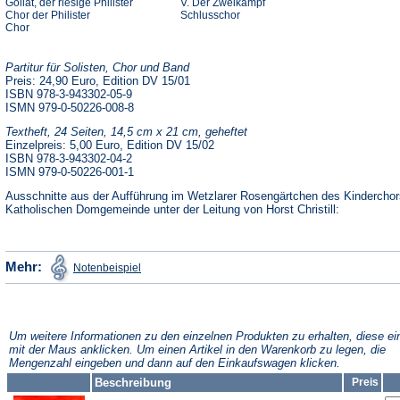
Goliat, der riesige Philister
V. Der Zweikampf
Chor der Philister
Schlusschor
Chor
Partitur für Solisten, Chor und Band
Preis: 24,90 Euro, Edition DV 15/01
ISBN 978-3-943302-05-9
ISMN 979-0-50226-008-8
Textheft, 24 Seiten, 14,5 cm x 21 cm, geheftet
Einzelpreis: 5,00 Euro, Edition DV 15/02
ISBN 978-3-943302-04-2
ISMN 979-0-50226-001-1
Ausschnitte aus der Aufführung im Wetzlarer Rosengärtchen des Kinderchor
Katholischen Domgemeinde unter der Leitung von Horst Christill:
(Öffnet
Mehr:
Notenbeispiel
in
einem
neuen
Tab)
Um weitere Informationen zu den einzelnen Produkten zu erhalten, diese ei
mit der Maus anklicken. Um einen Artikel in den Warenkorb zu legen, die
Mengenzahl eingeben und dann auf den Einkaufswagen klicken.
Beschreibung
Preis