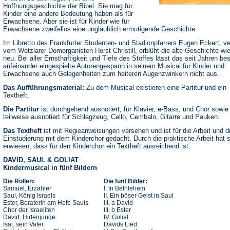
Hoffnungsgeschichte der Bibel. Sie mag für
Kinder eine andere Bedeutung haben als für
Erwachsene. Aber sie ist für Kinder wie für
Erwachsene zweifellos eine unglaublich ermutigende Geschichte.
Im Libretto des Frankfurter Studenten- und Stadionpfarrers Eugen Eckert, ve
vom Wetzlarer Domorganisten Horst Christill, erblüht die alte Geschichte wi
neu. Bei aller Ernsthaftigkeit und Tiefe des Stoffes lässt das seit Jahren be
aufeinander eingespielte Autorengespann in seinem Musical für Kinder und
Erwachsene auch Gelegenheiten zum heiteren Augenzwinkern nicht aus.
Das Aufführungsmaterial:
Zu dem Musical existieren eine Partitur und ein
Textheft.
Die Partitur
ist durchgehend ausnotiert, für Klavier, e-Bass, und Chor sowie
teilweise ausnotiert für Schlagzeug, Cello, Cembalo, Gitarre und Pauken.
Das Textheft
ist mit Regieanweisungen versehen und ist für die Arbeit und d
Einstudierung mit dem Kinderchor gedacht. Durch die praktische Arbeit hat 
erwiesen, dass für den Kinderchor ein Textheft ausreichend ist.
DAVID, SAUL & GOLIAT
Kindermusical in fünf Bildern
Die Rollen:
Die fünf Bilder:
Samuel, Erzähler
I. In Bethlehem
Saul, König Israels
II. Ein böser Geist in Saul
Ester, Beraterin am Hofe Sauls
III. a David
Chor der Israeliten
III. b Ester
David, Hirtenjunge
IV. Goliat
Isai, sein Vater
Davids Lied