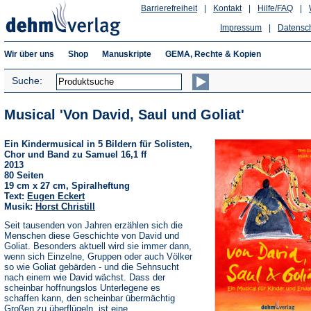
Barrierefreiheit
|
Kontakt
|
Hilfe/FAQ
|
Impressum
|
Datensc
Wir über uns
Shop
Manuskripte
GEMA, Rechte & Kopien
Suche:
Musical 'Von David, Saul und Goliat'
Ein Kindermusical in 5 Bildern für Solisten,
Chor und Band zu Samuel 16,1 ff
2013
80 Seiten
19 cm x 27 cm, Spiralheftung
Text:
Eugen Eckert
Musik:
Horst Christill
Seit tausenden von Jahren erzählen sich die
Menschen diese Geschichte von David und
Goliat. Besonders aktuell wird sie immer dann,
wenn sich Einzelne, Gruppen oder auch Völker
so wie Goliat gebärden - und die Sehnsucht
nach einem wie David wächst. Dass der
scheinbar hoffnungslos Unterlegene es
schaffen kann, den scheinbar übermächtig
Großen zu überflügeln, ist eine