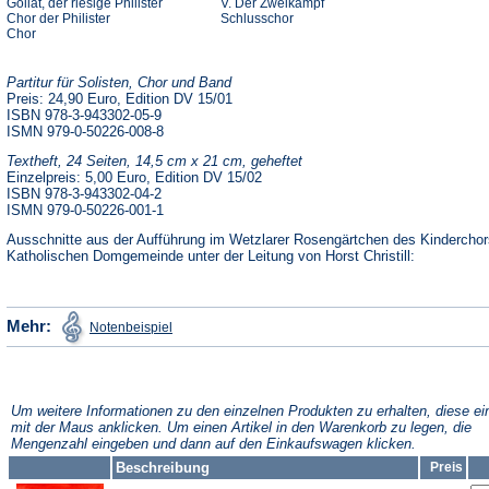
Goliat, der riesige Philister
V. Der Zweikampf
Chor der Philister
Schlusschor
Chor
Partitur für Solisten, Chor und Band
Preis: 24,90 Euro, Edition DV 15/01
ISBN 978-3-943302-05-9
ISMN 979-0-50226-008-8
Textheft, 24 Seiten, 14,5 cm x 21 cm, geheftet
Einzelpreis: 5,00 Euro, Edition DV 15/02
ISBN 978-3-943302-04-2
ISMN 979-0-50226-001-1
Ausschnitte aus der Aufführung im Wetzlarer Rosengärtchen des Kinderchor
Katholischen Domgemeinde unter der Leitung von Horst Christill:
(Öffnet
Mehr:
Notenbeispiel
in
einem
neuen
Tab)
Um weitere Informationen zu den einzelnen Produkten zu erhalten, diese ei
mit der Maus anklicken. Um einen Artikel in den Warenkorb zu legen, die
Mengenzahl eingeben und dann auf den Einkaufswagen klicken.
Beschreibung
Preis