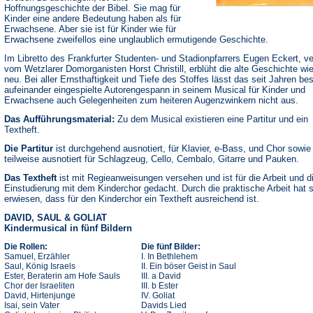
Hoffnungsgeschichte der Bibel. Sie mag für
Kinder eine andere Bedeutung haben als für
Erwachsene. Aber sie ist für Kinder wie für
Erwachsene zweifellos eine unglaublich ermutigende Geschichte.
Im Libretto des Frankfurter Studenten- und Stadionpfarrers Eugen Eckert, ve
vom Wetzlarer Domorganisten Horst Christill, erblüht die alte Geschichte wi
neu. Bei aller Ernsthaftigkeit und Tiefe des Stoffes lässt das seit Jahren be
aufeinander eingespielte Autorengespann in seinem Musical für Kinder und
Erwachsene auch Gelegenheiten zum heiteren Augenzwinkern nicht aus.
Das Aufführungsmaterial:
Zu dem Musical existieren eine Partitur und ein
Textheft.
Die Partitur
ist durchgehend ausnotiert, für Klavier, e-Bass, und Chor sowie
teilweise ausnotiert für Schlagzeug, Cello, Cembalo, Gitarre und Pauken.
Das Textheft
ist mit Regieanweisungen versehen und ist für die Arbeit und d
Einstudierung mit dem Kinderchor gedacht. Durch die praktische Arbeit hat 
erwiesen, dass für den Kinderchor ein Textheft ausreichend ist.
DAVID, SAUL & GOLIAT
Kindermusical in fünf Bildern
Die Rollen:
Die fünf Bilder:
Samuel, Erzähler
I. In Bethlehem
Saul, König Israels
II. Ein böser Geist in Saul
Ester, Beraterin am Hofe Sauls
III. a David
Chor der Israeliten
III. b Ester
David, Hirtenjunge
IV. Goliat
Isai, sein Vater
Davids Lied