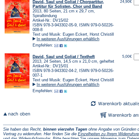
David, Saul und Goliat / Chorpartitur,
24,90€
Partitur für Solisten, Chor und Band
2013, 80 Seiten, 21 cm x 29,7 cm,
Spiralbindung
Artikel-Nr.: DV15/02
ISBN 978-3-943302-05-9, ISMN 979-0-50226-
008-8
Text und Musik: Eugen Eckert, Horst Christill
In weiteren Ausführungen erhältlich
Empfehlen:
David, Saul und Goliat / Textheft
5,00€
2013, 24 Seiten, 14,5 cm x 21,0 cm, geheftet
Artikel-Nr.: DV15/01
ISBN 978-3-943302-04-2, ISMN 979-0-50226-
007-1
Text und Musik: Eugen Eckert, Horst Christill
In weiteren Ausführungen erhältlich
Empfehlen:
Sie haben das Recht,
binnen vierzehn Tagen
ohne Angabe von Gründen d
Vertrag zu widerrufen. Hier finden Sie die
Einzelheiten zu Ihrem Widerrufsre
(Öffnet
und das
Widerrufsformular
. Bitte beachten Sie unsere
Hinweise zum Daten