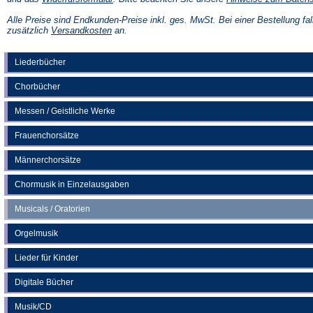
in
einem
Alle Preise sind Endkunden-Preise inkl. ges. MwSt. Bei einer Bestellung fal
neuen
(Öffnet
zusätzlich
Versandkosten
an.
Tab)
in
einem
neuen
Liederbücher
Tab)
Chorbücher
Messen / Geistliche Werke
Frauenchorsätze
Männerchorsätze
Chormusik in Einzelausgaben
Musicals / Oratorien
Orgelmusik
Lieder für Kinder
Digitale Bücher
Musik/CD