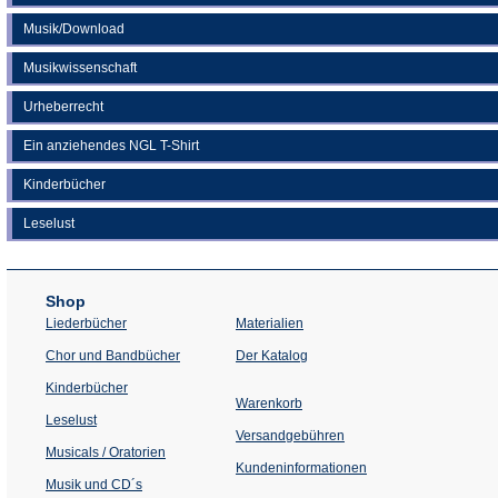
Musik/Download
Musikwissenschaft
Urheberrecht
Ein anziehendes NGL T-Shirt
Kinderbücher
Leselust
Shop
Liederbücher
Materialien
(Öffnet
Chor und Bandbücher
Der Katalog
in
einem
Kinderbücher
neuen
Warenkorb
Tab)
Leselust
Versandgebühren
Musicals / Oratorien
Kundeninformationen
Musik und CD´s