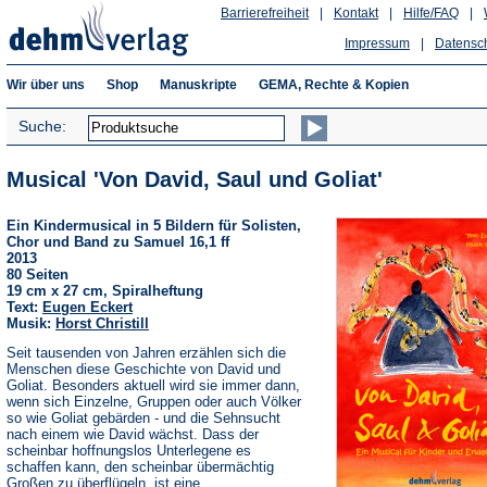
Barrierefreiheit
|
Kontakt
|
Hilfe/FAQ
|
Impressum
|
Datensc
Wir über uns
Shop
Manuskripte
GEMA, Rechte & Kopien
Suche:
Musical 'Von David, Saul und Goliat'
Ein Kindermusical in 5 Bildern für Solisten,
Chor und Band zu Samuel 16,1 ff
2013
80 Seiten
19 cm x 27 cm, Spiralheftung
Text:
Eugen Eckert
Musik:
Horst Christill
Seit tausenden von Jahren erzählen sich die
Menschen diese Geschichte von David und
Goliat. Besonders aktuell wird sie immer dann,
wenn sich Einzelne, Gruppen oder auch Völker
so wie Goliat gebärden - und die Sehnsucht
nach einem wie David wächst. Dass der
scheinbar hoffnungslos Unterlegene es
schaffen kann, den scheinbar übermächtig
Großen zu überflügeln, ist eine