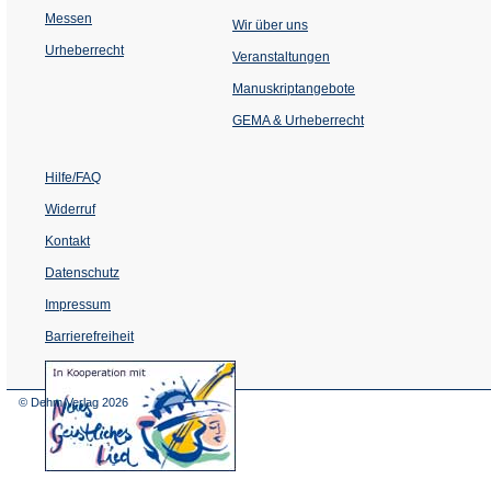
Messen
Wir über uns
Urheberrecht
(Öffnet
Veranstaltungen
in
einem
Manuskriptangebote
neuen
Tab)
GEMA & Urheberrecht
Hilfe/FAQ
Widerruf
Kontakt
Datenschutz
Impressum
Barrierefreiheit
(Öffnet
in
einem
© Dehm Verlag
2026
neuen
Tab)