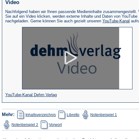
Video
Nachfolgend haben wir Ihnen passende Medieninhalte zusammengestellt.
Sie auf ein Video klicken, werden externe Inhalte und Daten von YouTube
(Öffne
nachgeladen. Gerne können Sie auch gezielt unseren
YouTube-Kanal
aufr
in
eine
neue
Tab)
(Öffnet
YouTube-Kanal Dehm Verlag
in
einem
(Öffnet
(Öffnet
(Öffnet
Mehr:
Inhaltsverzeichnis
Libretto
Notenbeispiel 1
in
in
in
neuen
einem
einem
einem
(Öffnet
(Öffnet
Notenbeispiel 2
Vorwort
neuen
neuen
neuen
Tab)
in
in
Tab)
Tab)
Tab)
einem
einem
neuen
neuen