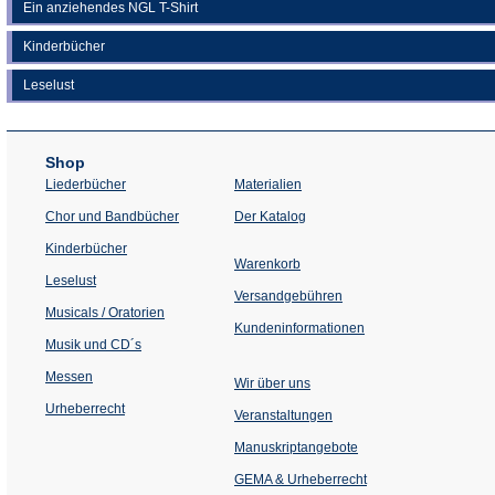
Ein anziehendes NGL T-Shirt
Kinderbücher
Leselust
Shop
Liederbücher
Materialien
(Öffnet
Chor und Bandbücher
Der Katalog
in
einem
Kinderbücher
neuen
Warenkorb
Tab)
Leselust
Versandgebühren
Musicals / Oratorien
Kundeninformationen
Musik und CD´s
Messen
Wir über uns
Urheberrecht
(Öffnet
Veranstaltungen
in
einem
Manuskriptangebote
neuen
Tab)
GEMA & Urheberrecht