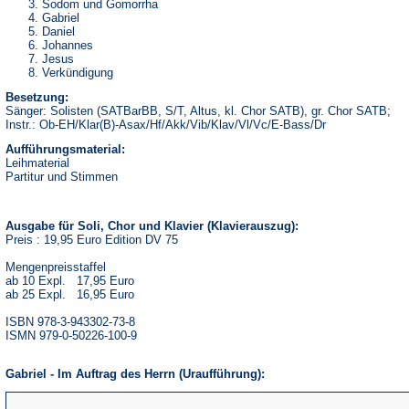
Sodom und Gomorrha
Gabriel
Daniel
Johannes
Jesus
Verkündigung
Besetzung:
Sänger: Solisten (SATBarBB, S/T, Altus, kl. Chor SATB), gr. Chor SATB;
Instr.: Ob-EH/Klar(B)-Asax/Hf/Akk/Vib/Klav/Vl/Vc/E-Bass/Dr
Aufführungsmaterial:
Leihmaterial
Partitur und Stimmen
Ausgabe für Soli, Chor und Klavier (Klavierauszug):
Preis : 19,95 Euro Edition DV 75
Mengenpreisstaffel
ab 10 Expl. 17,95 Euro
ab 25 Expl. 16,95 Euro
ISBN 978-3-943302-73-8
ISMN 979-0-50226-100-9
Gabriel - Im Auftrag des Herrn (Uraufführung):