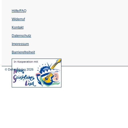
Hilfe/FAQ
Widerruf
Kontakt
Datenschutz
Impressum
Barrierefreiheit
(Öffnet
in
einem
© Dehm Verlag
2026
neuen
Tab)