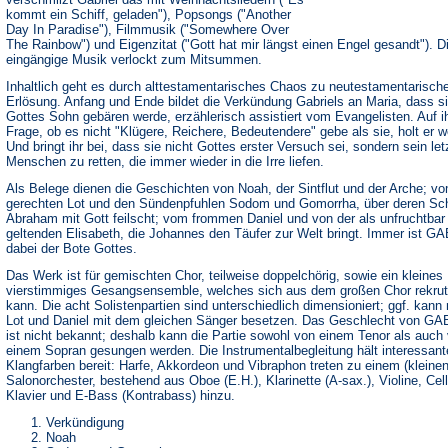
kommt ein Schiff, geladen"), Popsongs ("Another
Day In Paradise"), Filmmusik ("Somewhere Over
The Rainbow") und Eigenzitat ("Gott hat mir längst einen Engel gesandt"). D
eingängige Musik verlockt zum Mitsummen.
Inhaltlich geht es durch alttestamentarisches Chaos zu neutestamentarisch
Erlösung. Anfang und Ende bildet die Verkündung Gabriels an Maria, dass s
Gottes Sohn gebären werde, erzählerisch assistiert vom Evangelisten. Auf i
Frage, ob es nicht "Klügere, Reichere, Bedeutendere" gebe als sie, holt er w
Und bringt ihr bei, dass sie nicht Gottes erster Versuch sei, sondern sein letz
Menschen zu retten, die immer wieder in die Irre liefen.
Als Belege dienen die Geschichten von Noah, der Sintflut und der Arche; v
gerechten Lot und den Sündenpfuhlen Sodom und Gomorrha, über deren Sc
Abraham mit Gott feilscht; vom frommen Daniel und von der als unfruchtbar
geltenden Elisabeth, die Johannes den Täufer zur Welt bringt. Immer ist G
dabei der Bote Gottes.
Das Werk ist für gemischten Chor, teilweise doppelchörig, sowie ein kleines
vierstimmiges Gesangsensemble, welches sich aus dem großen Chor rekrut
kann. Die acht Solistenpartien sind unterschiedlich dimensioniert; ggf. kann
Lot und Daniel mit dem gleichen Sänger besetzen. Das Geschlecht von G
ist nicht bekannt; deshalb kann die Partie sowohl von einem Tenor als auch
einem Sopran gesungen werden. Die Instrumentalbegleitung hält interessant
Klangfarben bereit: Harfe, Akkordeon und Vibraphon treten zu einem (kleinen
Salonorchester, bestehend aus Oboe (E.H.), Klarinette (A-sax.), Violine, Cell
Klavier und E-Bass (Kontrabass) hinzu.
Verkündigung
Noah