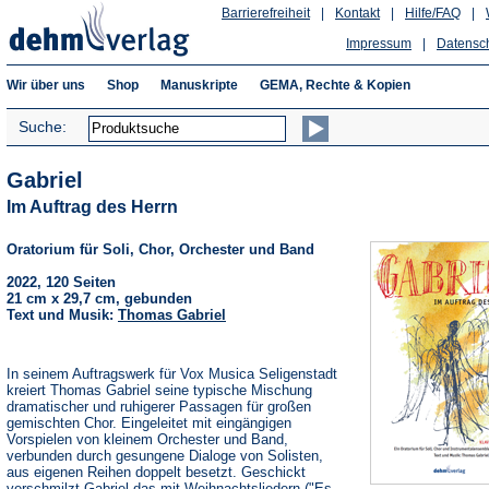
Barrierefreiheit
|
Kontakt
|
Hilfe/FAQ
|
Impressum
|
Datensc
Wir über uns
Shop
Manuskripte
GEMA, Rechte & Kopien
Suche:
Gabriel
Im Auftrag des Herrn
Oratorium für Soli, Chor, Orchester und Band
2022, 120 Seiten
21 cm x 29,7 cm, gebunden
Text und Musik:
Thomas Gabriel
In seinem Auftragswerk für Vox Musica Seligenstadt
kreiert Thomas Gabriel seine typische Mischung
dramatischer und ruhigerer Passagen für großen
gemischten Chor. Eingeleitet mit eingängigen
Vorspielen von kleinem Orchester und Band,
verbunden durch gesungene Dialoge von Solisten,
aus eigenen Reihen doppelt besetzt. Geschickt
verschmilzt Gabriel das mit Weihnachtsliedern ("Es