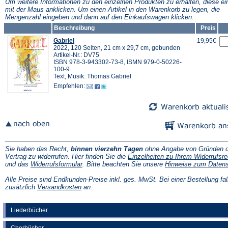
Tab)
Tab)
Um weitere Informationen zu den einzelnen Produkten zu erhalten, diese ei
mit der Maus anklicken. Um einen Artikel in den Warenkorb zu legen, die
Mengenzahl eingeben und dann auf den Einkaufswagen klicken.
Beschreibung
Preis
Gabriel
19,95€
2022, 120 Seiten, 21 cm x 29,7 cm, gebunden
Artikel-Nr.: DV75
ISBN 978-3-943302-73-8, ISMN 979-0-50226-
100-9
Text, Musik: Thomas Gabriel
Empfehlen:
Sie haben das Recht,
binnen vierzehn Tagen
ohne Angabe von Gründen d
Vertrag zu widerrufen. Hier finden Sie die
Einzelheiten zu Ihrem Widerrufsre
(Öffnet
und das
Widerrufsformular
. Bitte beachten Sie unsere
Hinweise zum Daten
in
einem
Alle Preise sind Endkunden-Preise inkl. ges. MwSt. Bei einer Bestellung fal
neuen
(Öffnet
zusätzlich
Versandkosten
an.
Tab)
in
einem
neuen
Liederbücher
Tab)
Chorbücher