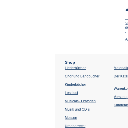
S
d
(Ö
.
in
e
A
n
T
Shop
Liederbücher
Materiali
Chor und Bandbücher
Der Kata
Kinderbücher
Warenko
Leselust
Versand
Musicals / Oratorien
Kundenin
Musik und CD´s
Messen
Urheberrecht