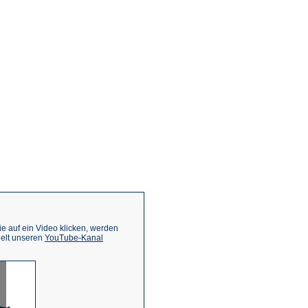
 auf ein Video klicken, werden
(Öffnet
ielt unseren
YouTube-Kanal
in
einem
neuen
Tab)