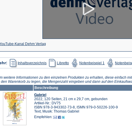
(Öffnet
YouTube-Kanal Dehm Verlag
in
einem
(Öffnet
(Öffnet
(Öffnet
ehr:
Inhaltsverzeichnis
Libretto
Notenbeispiel 1
Notenbeisp
in
in
in
neuen
einem
einem
einem
neuen
neuen
neuen
Tab)
Tab)
Tab)
Tab)
m weitere Informationen zu den einzelnen Produkten zu erhalten, diese einfach mit
n den Warenkorb zu legen, die Mengenzahl eingeben und dann auf den Einkaufswa
Beschreibung
Gabriel
2022, 120 Seiten, 21 cm x 29,7 cm, gebunden
Artikel-Nr.: DV75
ISBN 978-3-943302-73-8, ISMN 979-0-50226-100-9
Text, Musik: Thomas Gabriel
Empfehlen: