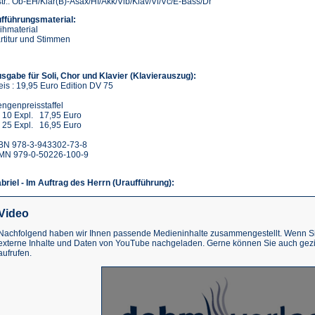
str.: Ob-EH/Klar(B)-Asax/Hf/Akk/Vib/Klav/Vl/Vc/E-Bass/Dr
fführungsmaterial:
ihmaterial
rtitur und Stimmen
sgabe für Soli, Chor und Klavier (Klavierauszug):
eis : 19,95 Euro Edition DV 75
ngenpreisstaffel
 10 Expl. 17,95 Euro
 25 Expl. 16,95 Euro
BN 978-3-943302-73-8
MN 979-0-50226-100-9
briel - Im Auftrag des Herrn (Uraufführung):
Video
Nachfolgend haben wir Ihnen passende Medieninhalte zusammengestellt. Wenn Sie
externe Inhalte und Daten von YouTube nachgeladen. Gerne können Sie auch gez
aufrufen.