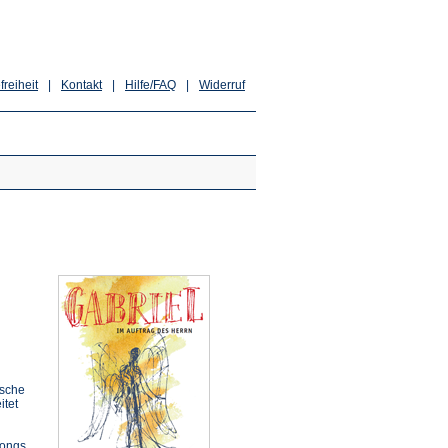
freiheit
|
Kontakt
|
Hilfe/FAQ
|
Widerruf
ische
itet
songs