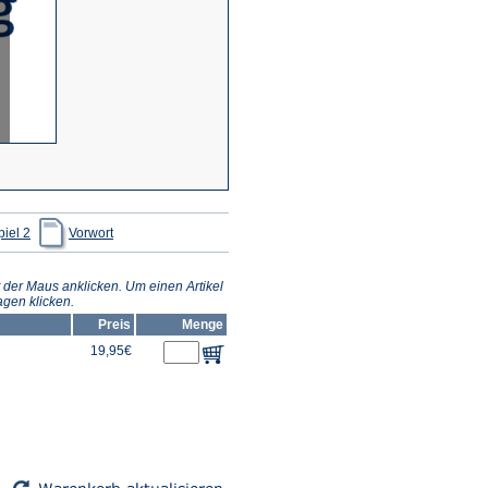
(Öffnet
(Öffnet
iel 2
Vorwort
in
in
einem
einem
neuen
neuen
Tab)
Tab)
 der Maus anklicken. Um einen Artikel
gen klicken.
Preis
Menge
19,95€