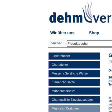
Wir über uns
Shop
Suche:
G
Liederbücher
I
Chorbücher
Or
Messen / Geistliche Werke
20
21
Frauenchorsätze
Te
Männerchorsätze
In
Chormusik in Einzelausgaben
Mi
mi
ge
Musicals / Oratorien
ve