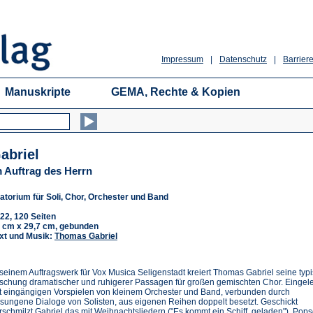
Impressum
|
Datenschutz
|
Barriere
Manuskripte
GEMA, Rechte & Kopien
abriel
m Auftrag des Herrn
atorium für Soli, Chor, Orchester und Band
22, 120 Seiten
 cm x 29,7 cm, gebunden
xt und Musik:
Thomas Gabriel
 seinem Auftragswerk für Vox Musica Seligenstadt kreiert Thomas Gabriel seine typ
schung dramatischer und ruhigerer Passagen für großen gemischten Chor. Eingele
t eingängigen Vorspielen von kleinem Orchester und Band, verbunden durch
sungene Dialoge von Solisten, aus eigenen Reihen doppelt besetzt. Geschickt
rschmilzt Gabriel das mit Weihnachtsliedern ("Es kommt ein Schiff, geladen"), Pop