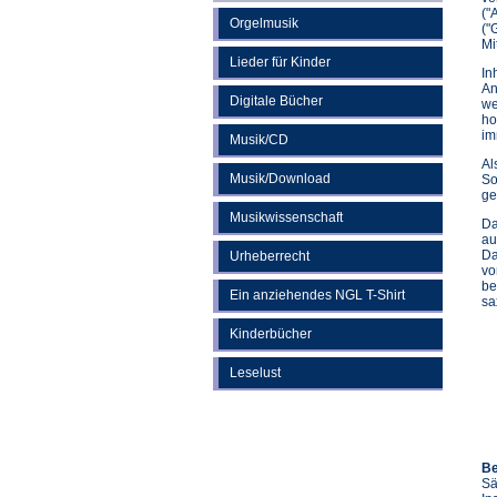
("
Orgelmusik
("
Mi
Lieder für Kinder
In
An
Digitale Bücher
we
ho
im
Musik/CD
Al
Musik/Download
So
ge
Musikwissenschaft
Da
au
Da
Urheberrecht
vo
be
Ein anziehendes NGL T-Shirt
sa
Kinderbücher
Leselust
Be
Sä