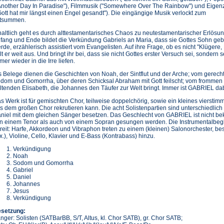
Another Day In Paradise"), Filmmusik ("Somewhere Over The Rainbow") und Eigenz
Gott hat mir längst einen Engel gesandt"). Die eingängige Musik verlockt zum
tsummen.
haltlich geht es durch alttestamentarisches Chaos zu neutestamentarischer Erlösun
fang und Ende bildet die Verkündung Gabriels an Maria, dass sie Gottes Sohn ge
rde, erzählerisch assistiert vom Evangelisten. Auf ihre Frage, ob es nicht "Klügere
lt er weit aus. Und bringt ihr bei, dass sie nicht Gottes erster Versuch sei, sondern s
mer wieder in die Irre liefen.
s Belege dienen die Geschichten von Noah, der Sintflut und der Arche; vom gerec
dom und Gomorrha, über deren Schicksal Abraham mit Gott feilscht; vom frommen D
ltenden Elisabeth, die Johannes den Täufer zur Welt bringt. Immer ist GABRIEL dab
s Werk ist für gemischten Chor, teilweise doppelchörig, sowie ein kleines vierst
s dem großen Chor rekrutieren kann. Die acht Solistenpartien sind unterschiedlich
niel mit dem gleichen Sänger besetzen. Das Geschlecht von GABRIEL ist nicht bek
n einem Tenor als auch von einem Sopran gesungen werden. Die Instrumentalbegle
reit: Harfe, Akkordeon und Vibraphon treten zu einem (kleinen) Salonorchester, bes
x.), Violine, Cello, Klavier und E-Bass (Kontrabass) hinzu.
Verkündigung
Noah
Sodom und Gomorrha
Gabriel
Daniel
Johannes
Jesus
Verkündigung
setzung:
nger: Solisten (SATBarBB, S/T, Altus, kl. Chor SATB), gr. Chor SATB;