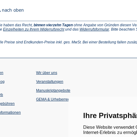
ie haben das Recht,
binnen vierzehn Tagen
ohne Angabe von Gründen diesen Vertr
(Öffnet
(Öffnet
ie
Einzelheiten zu Ihrem Widerrufsrecht
und das
Widerrufsformular
. Bitte beachten
ffnet
in
in
einem
einem
inem
neuen
neuen
lle Preise sind Endkunden-Preise inkl. ges. MwSt. Bei einer Bestellung fallen zusät
euen
Tab)
Tab)
ab)
en
Wir über uns
(Öffnet
(Öffnet
log
Veranstaltungen
in
in
einem
einem
Manuskriptangebote
neuen
neuen
rb
Tab)
Tab)
GEMA & Urheberrecht
gebühren
formationen
Ihre Privatsphä
Diese Website verwendet C
Internet-Erlebnis zu ermög