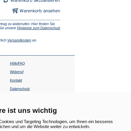
ag zu widerrufen. Hier finden Sie
 Sie unsere
Hinweise zum Datenschutz
(Öffnet
zlich
Versandkosten
an.
in
einem
neuen
Tab)
Hilfe/FAQ
Widerruf
Kontakt
Datenschutz
Impressum
Barrierefreiheit
re ist uns wichtig
(Öffnet
in
ookies und Targeting Technologien, um Ihnen ein besseres
einem
lichen und um die Website weiter zu entwickeln.
neuen
Tab)