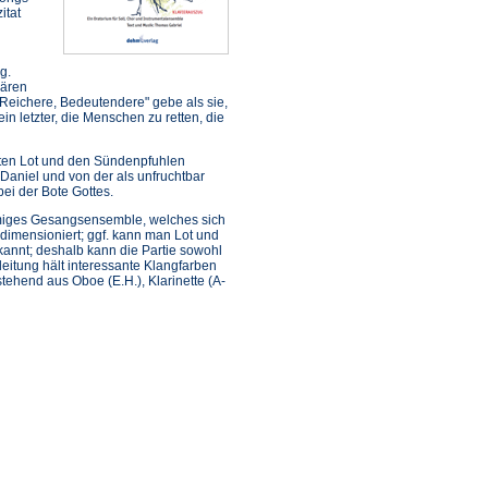
itat
g.
bären
, Reichere, Bedeutendere" gebe als sie,
ein letzter, die Menschen zu retten, die
hten Lot und den Sündenpfuhlen
aniel und von der als unfruchtbar
ei der Bote Gottes.
immiges Gesangsensemble, welches sich
 dimensioniert; ggf. kann man Lot und
annt; deshalb kann die Partie sowohl
itung hält interessante Klangfarben
tehend aus Oboe (E.H.), Klarinette (A-