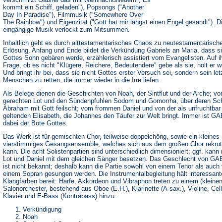
kommt ein Schiff, geladen"), Popsongs ("Another
Day In Paradise"), Filmmusik ("Somewhere Over
The Rainbow") und Eigenzitat ("Gott hat mir längst einen Engel gesandt"). D
eingängige Musik verlockt zum Mitsummen.
Inhaltlich geht es durch alttestamentarisches Chaos zu neutestamentarisch
Erlösung. Anfang und Ende bildet die Verkündung Gabriels an Maria, dass s
Gottes Sohn gebären werde, erzählerisch assistiert vom Evangelisten. Auf i
Frage, ob es nicht "Klügere, Reichere, Bedeutendere" gebe als sie, holt er w
Und bringt ihr bei, dass sie nicht Gottes erster Versuch sei, sondern sein letz
Menschen zu retten, die immer wieder in die Irre liefen.
Als Belege dienen die Geschichten von Noah, der Sintflut und der Arche; v
gerechten Lot und den Sündenpfuhlen Sodom und Gomorrha, über deren Sc
Abraham mit Gott feilscht; vom frommen Daniel und von der als unfruchtbar
geltenden Elisabeth, die Johannes den Täufer zur Welt bringt. Immer ist G
dabei der Bote Gottes.
Das Werk ist für gemischten Chor, teilweise doppelchörig, sowie ein kleines
vierstimmiges Gesangsensemble, welches sich aus dem großen Chor rekrut
kann. Die acht Solistenpartien sind unterschiedlich dimensioniert; ggf. kann
Lot und Daniel mit dem gleichen Sänger besetzen. Das Geschlecht von G
ist nicht bekannt; deshalb kann die Partie sowohl von einem Tenor als auch
einem Sopran gesungen werden. Die Instrumentalbegleitung hält interessant
Klangfarben bereit: Harfe, Akkordeon und Vibraphon treten zu einem (kleinen
Salonorchester, bestehend aus Oboe (E.H.), Klarinette (A-sax.), Violine, Cell
Klavier und E-Bass (Kontrabass) hinzu.
Verkündigung
Noah