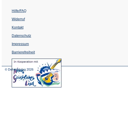
Hilfe/FAQ
Widerruf
Kontakt
Datenschutz
Impressum
Barrierefreiheit
(Öffnet
in
einem
© Dehm Verlag
2026
neuen
Tab)