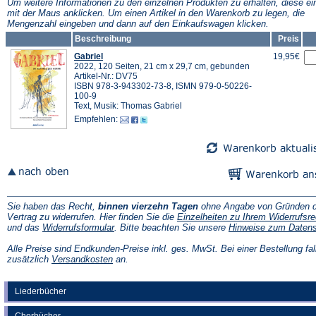
Tab)
Tab)
Um weitere Informationen zu den einzelnen Produkten zu erhalten, diese ei
mit der Maus anklicken. Um einen Artikel in den Warenkorb zu legen, die
Mengenzahl eingeben und dann auf den Einkaufswagen klicken.
Beschreibung
Preis
Gabriel
19,95€
2022, 120 Seiten, 21 cm x 29,7 cm, gebunden
Artikel-Nr.: DV75
ISBN 978-3-943302-73-8, ISMN 979-0-50226-
100-9
Text, Musik: Thomas Gabriel
Empfehlen:
Sie haben das Recht,
binnen vierzehn Tagen
ohne Angabe von Gründen d
Vertrag zu widerrufen. Hier finden Sie die
Einzelheiten zu Ihrem Widerrufsre
(Öffnet
und das
Widerrufsformular
. Bitte beachten Sie unsere
Hinweise zum Daten
in
einem
Alle Preise sind Endkunden-Preise inkl. ges. MwSt. Bei einer Bestellung fal
neuen
(Öffnet
zusätzlich
Versandkosten
an.
Tab)
in
einem
neuen
Liederbücher
Tab)
Chorbücher