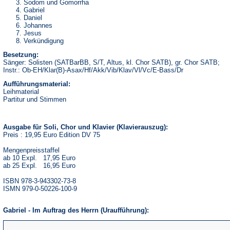
Sodom und Gomorrha
Gabriel
Daniel
Johannes
Jesus
Verkündigung
Besetzung:
Sänger: Solisten (SATBarBB, S/T, Altus, kl. Chor SATB), gr. Chor SATB;
Instr.: Ob-EH/Klar(B)-Asax/Hf/Akk/Vib/Klav/Vl/Vc/E-Bass/Dr
Aufführungsmaterial:
Leihmaterial
Partitur und Stimmen
Ausgabe für Soli, Chor und Klavier (Klavierauszug):
Preis : 19,95 Euro Edition DV 75
Mengenpreisstaffel
ab 10 Expl. 17,95 Euro
ab 25 Expl. 16,95 Euro
ISBN 978-3-943302-73-8
ISMN 979-0-50226-100-9
Gabriel - Im Auftrag des Herrn (Uraufführung):