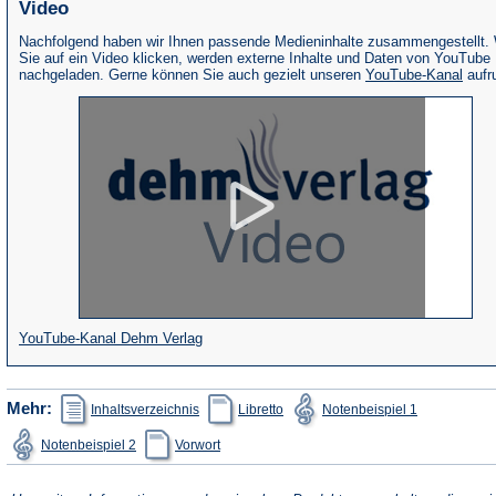
Video
Nachfolgend haben wir Ihnen passende Medieninhalte zusammengestellt.
Sie auf ein Video klicken, werden externe Inhalte und Daten von YouTube
(Öffne
nachgeladen. Gerne können Sie auch gezielt unseren
YouTube-Kanal
aufr
in
eine
neue
Tab)
(Öffnet
YouTube-Kanal Dehm Verlag
in
einem
(Öffnet
(Öffnet
(Öffnet
Mehr:
Inhaltsverzeichnis
Libretto
Notenbeispiel 1
in
in
in
neuen
einem
einem
einem
(Öffnet
(Öffnet
Notenbeispiel 2
Vorwort
neuen
neuen
neuen
Tab)
in
in
Tab)
Tab)
Tab)
einem
einem
neuen
neuen