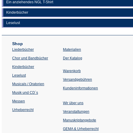
Ein anziehendes NGL T-Shirt
Kinderbücher
Leselust
Shop
Liederbücher
Materialien
(Öffnet
Chor und Bandbücher
Der Katalog
in
einem
Kinderbücher
neuen
Warenkorb
Tab)
Leselust
Versandgebühren
Musicals / Oratorien
Kundeninformationen
Musik und CD´s
Messen
Wir über uns
Urheberrecht
(Öffnet
Veranstaltungen
in
einem
Manuskriptangebote
neuen
Tab)
GEMA & Urheberrecht