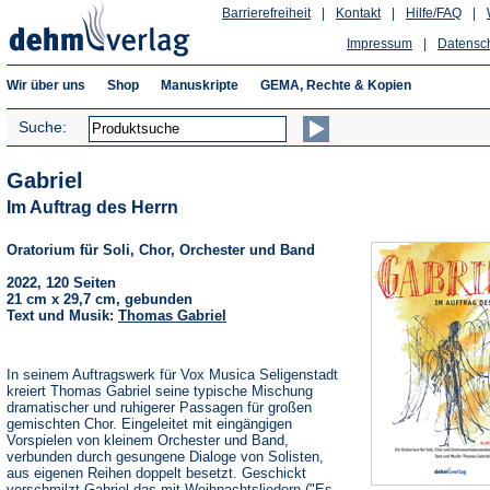
Barrierefreiheit
|
Kontakt
|
Hilfe/FAQ
|
Impressum
|
Datensc
Wir über uns
Shop
Manuskripte
GEMA, Rechte & Kopien
Suche:
Gabriel
Im Auftrag des Herrn
Oratorium für Soli, Chor, Orchester und Band
2022, 120 Seiten
21 cm x 29,7 cm, gebunden
Text und Musik:
Thomas Gabriel
In seinem Auftragswerk für Vox Musica Seligenstadt
kreiert Thomas Gabriel seine typische Mischung
dramatischer und ruhigerer Passagen für großen
gemischten Chor. Eingeleitet mit eingängigen
Vorspielen von kleinem Orchester und Band,
verbunden durch gesungene Dialoge von Solisten,
aus eigenen Reihen doppelt besetzt. Geschickt
verschmilzt Gabriel das mit Weihnachtsliedern ("Es