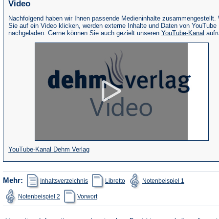
Video
Nachfolgend haben wir Ihnen passende Medieninhalte zusammengestellt.
Sie auf ein Video klicken, werden externe Inhalte und Daten von YouTube
(Öffne
nachgeladen. Gerne können Sie auch gezielt unseren
YouTube-Kanal
aufr
in
eine
neue
Tab)
(Öffnet
YouTube-Kanal Dehm Verlag
in
einem
(Öffnet
(Öffnet
(Öffnet
Mehr:
Inhaltsverzeichnis
Libretto
Notenbeispiel 1
in
in
in
neuen
einem
einem
einem
(Öffnet
(Öffnet
Notenbeispiel 2
Vorwort
neuen
neuen
neuen
Tab)
in
in
Tab)
Tab)
Tab)
einem
einem
neuen
neuen