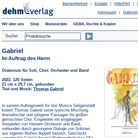
Barrierefreiheit
|
Kontakt
|
Hilfe/FAQ
|
Impressum
|
Datensc
Wir über uns
Shop
Manuskripte
GEMA, Rechte & Kopien
Suche:
Gabriel
Im Auftrag des Herrn
Oratorium für Soli, Chor, Orchester und Band
2022, 120 Seiten
21 cm x 29,7 cm, gebunden
Text und Musik:
Thomas Gabriel
In seinem Auftragswerk für Vox Musica Seligenstadt
kreiert Thomas Gabriel seine typische Mischung
dramatischer und ruhigerer Passagen für großen
gemischten Chor. Eingeleitet mit eingängigen
Vorspielen von kleinem Orchester und Band,
verbunden durch gesungene Dialoge von Solisten,
aus eigenen Reihen doppelt besetzt. Geschickt
verschmilzt Gabriel das mit Weihnachtsliedern ("Es