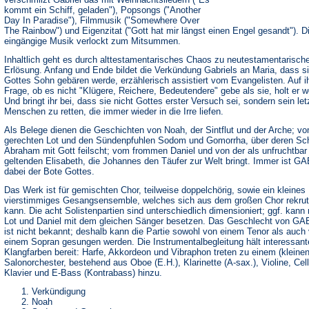
kommt ein Schiff, geladen"), Popsongs ("Another
Day In Paradise"), Filmmusik ("Somewhere Over
The Rainbow") und Eigenzitat ("Gott hat mir längst einen Engel gesandt"). D
eingängige Musik verlockt zum Mitsummen.
Inhaltlich geht es durch alttestamentarisches Chaos zu neutestamentarisch
Erlösung. Anfang und Ende bildet die Verkündung Gabriels an Maria, dass s
Gottes Sohn gebären werde, erzählerisch assistiert vom Evangelisten. Auf i
Frage, ob es nicht "Klügere, Reichere, Bedeutendere" gebe als sie, holt er w
Und bringt ihr bei, dass sie nicht Gottes erster Versuch sei, sondern sein letz
Menschen zu retten, die immer wieder in die Irre liefen.
Als Belege dienen die Geschichten von Noah, der Sintflut und der Arche; v
gerechten Lot und den Sündenpfuhlen Sodom und Gomorrha, über deren Sc
Abraham mit Gott feilscht; vom frommen Daniel und von der als unfruchtbar
geltenden Elisabeth, die Johannes den Täufer zur Welt bringt. Immer ist G
dabei der Bote Gottes.
Das Werk ist für gemischten Chor, teilweise doppelchörig, sowie ein kleines
vierstimmiges Gesangsensemble, welches sich aus dem großen Chor rekrut
kann. Die acht Solistenpartien sind unterschiedlich dimensioniert; ggf. kann
Lot und Daniel mit dem gleichen Sänger besetzen. Das Geschlecht von G
ist nicht bekannt; deshalb kann die Partie sowohl von einem Tenor als auch
einem Sopran gesungen werden. Die Instrumentalbegleitung hält interessant
Klangfarben bereit: Harfe, Akkordeon und Vibraphon treten zu einem (kleinen
Salonorchester, bestehend aus Oboe (E.H.), Klarinette (A-sax.), Violine, Cell
Klavier und E-Bass (Kontrabass) hinzu.
Verkündigung
Noah