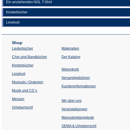
Ein anziehendes NGL T-Shirt
Kinderbücher
Leselust
Shop
Liederbücher
Materialien
(Öffnet
Chor und Bandbücher
Der Katalog
in
einem
Kinderbücher
neuen
Warenkorb
Tab)
Leselust
Versandgebühren
Musicals / Oratorien
Kundeninformationen
Musik und CD´s
Messen
Wir über uns
Urheberrecht
(Öffnet
Veranstaltungen
in
einem
Manuskriptangebote
neuen
Tab)
GEMA & Urheberrecht