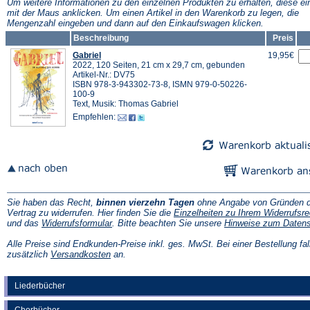
Tab)
Tab)
Um weitere Informationen zu den einzelnen Produkten zu erhalten, diese ei
mit der Maus anklicken. Um einen Artikel in den Warenkorb zu legen, die
Mengenzahl eingeben und dann auf den Einkaufswagen klicken.
Beschreibung
Preis
Gabriel
19,95€
2022, 120 Seiten, 21 cm x 29,7 cm, gebunden
Artikel-Nr.: DV75
ISBN 978-3-943302-73-8, ISMN 979-0-50226-
100-9
Text, Musik: Thomas Gabriel
Empfehlen:
Sie haben das Recht,
binnen vierzehn Tagen
ohne Angabe von Gründen d
Vertrag zu widerrufen. Hier finden Sie die
Einzelheiten zu Ihrem Widerrufsre
(Öffnet
und das
Widerrufsformular
. Bitte beachten Sie unsere
Hinweise zum Daten
in
einem
Alle Preise sind Endkunden-Preise inkl. ges. MwSt. Bei einer Bestellung fal
neuen
(Öffnet
zusätzlich
Versandkosten
an.
Tab)
in
einem
neuen
Liederbücher
Tab)
Chorbücher