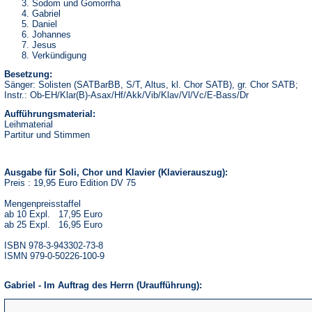
Sodom und Gomorrha
Gabriel
Daniel
Johannes
Jesus
Verkündigung
Besetzung:
Sänger: Solisten (SATBarBB, S/T, Altus, kl. Chor SATB), gr. Chor SATB;
Instr.: Ob-EH/Klar(B)-Asax/Hf/Akk/Vib/Klav/Vl/Vc/E-Bass/Dr
Aufführungsmaterial:
Leihmaterial
Partitur und Stimmen
Ausgabe für Soli, Chor und Klavier (Klavierauszug):
Preis : 19,95 Euro Edition DV 75
Mengenpreisstaffel
ab 10 Expl. 17,95 Euro
ab 25 Expl. 16,95 Euro
ISBN 978-3-943302-73-8
ISMN 979-0-50226-100-9
Gabriel - Im Auftrag des Herrn (Uraufführung):