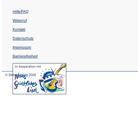
Hilfe/FAQ
Widerruf
Kontakt
Datenschutz
Impressum
Barrierefreiheit
(Öffnet
in
einem
© Dehm Verlag
2026
neuen
Tab)