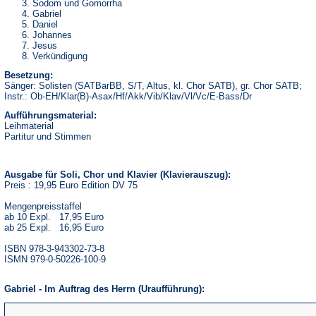
Sodom und Gomorrha
Gabriel
Daniel
Johannes
Jesus
Verkündigung
Besetzung:
Sänger: Solisten (SATBarBB, S/T, Altus, kl. Chor SATB), gr. Chor SATB;
Instr.: Ob-EH/Klar(B)-Asax/Hf/Akk/Vib/Klav/Vl/Vc/E-Bass/Dr
Aufführungsmaterial:
Leihmaterial
Partitur und Stimmen
Ausgabe für Soli, Chor und Klavier (Klavierauszug):
Preis : 19,95 Euro Edition DV 75
Mengenpreisstaffel
ab 10 Expl. 17,95 Euro
ab 25 Expl. 16,95 Euro
ISBN 978-3-943302-73-8
ISMN 979-0-50226-100-9
Gabriel - Im Auftrag des Herrn (Uraufführung):