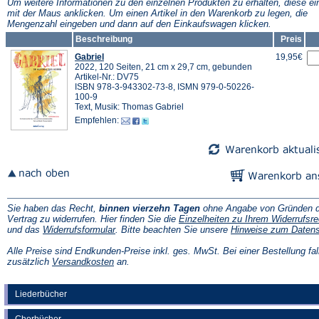
Tab)
Tab)
Um weitere Informationen zu den einzelnen Produkten zu erhalten, diese ei
mit der Maus anklicken. Um einen Artikel in den Warenkorb zu legen, die
Mengenzahl eingeben und dann auf den Einkaufswagen klicken.
Beschreibung
Preis
Gabriel
19,95€
2022, 120 Seiten, 21 cm x 29,7 cm, gebunden
Artikel-Nr.: DV75
ISBN 978-3-943302-73-8, ISMN 979-0-50226-
100-9
Text, Musik: Thomas Gabriel
Empfehlen:
Sie haben das Recht,
binnen vierzehn Tagen
ohne Angabe von Gründen d
Vertrag zu widerrufen. Hier finden Sie die
Einzelheiten zu Ihrem Widerrufsre
(Öffnet
und das
Widerrufsformular
. Bitte beachten Sie unsere
Hinweise zum Daten
in
einem
Alle Preise sind Endkunden-Preise inkl. ges. MwSt. Bei einer Bestellung fal
neuen
(Öffnet
zusätzlich
Versandkosten
an.
Tab)
in
einem
neuen
Liederbücher
Tab)
Chorbücher