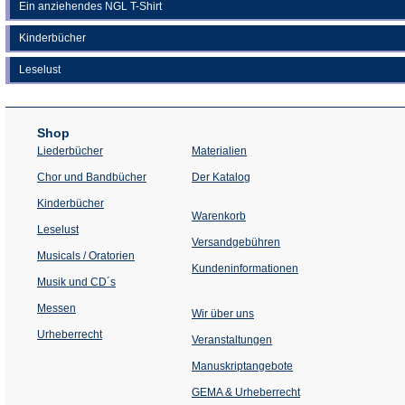
Ein anziehendes NGL T-Shirt
Kinderbücher
Leselust
Shop
Liederbücher
Materialien
(Öffnet
Chor und Bandbücher
Der Katalog
in
einem
Kinderbücher
neuen
Warenkorb
Tab)
Leselust
Versandgebühren
Musicals / Oratorien
Kundeninformationen
Musik und CD´s
Messen
Wir über uns
Urheberrecht
(Öffnet
Veranstaltungen
in
einem
Manuskriptangebote
neuen
Tab)
GEMA & Urheberrecht