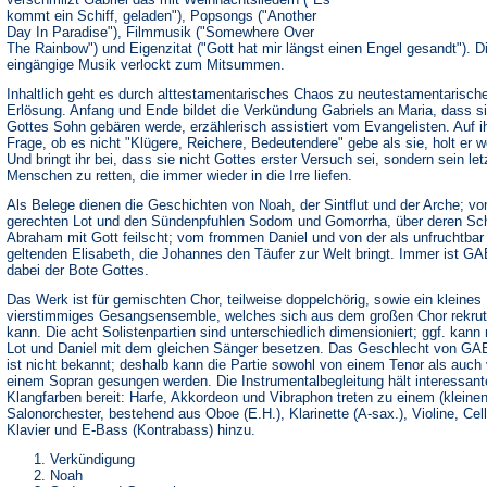
kommt ein Schiff, geladen"), Popsongs ("Another
Day In Paradise"), Filmmusik ("Somewhere Over
The Rainbow") und Eigenzitat ("Gott hat mir längst einen Engel gesandt"). D
eingängige Musik verlockt zum Mitsummen.
Inhaltlich geht es durch alttestamentarisches Chaos zu neutestamentarisch
Erlösung. Anfang und Ende bildet die Verkündung Gabriels an Maria, dass s
Gottes Sohn gebären werde, erzählerisch assistiert vom Evangelisten. Auf i
Frage, ob es nicht "Klügere, Reichere, Bedeutendere" gebe als sie, holt er w
Und bringt ihr bei, dass sie nicht Gottes erster Versuch sei, sondern sein letz
Menschen zu retten, die immer wieder in die Irre liefen.
Als Belege dienen die Geschichten von Noah, der Sintflut und der Arche; v
gerechten Lot und den Sündenpfuhlen Sodom und Gomorrha, über deren Sc
Abraham mit Gott feilscht; vom frommen Daniel und von der als unfruchtbar
geltenden Elisabeth, die Johannes den Täufer zur Welt bringt. Immer ist G
dabei der Bote Gottes.
Das Werk ist für gemischten Chor, teilweise doppelchörig, sowie ein kleines
vierstimmiges Gesangsensemble, welches sich aus dem großen Chor rekrut
kann. Die acht Solistenpartien sind unterschiedlich dimensioniert; ggf. kann
Lot und Daniel mit dem gleichen Sänger besetzen. Das Geschlecht von G
ist nicht bekannt; deshalb kann die Partie sowohl von einem Tenor als auch
einem Sopran gesungen werden. Die Instrumentalbegleitung hält interessant
Klangfarben bereit: Harfe, Akkordeon und Vibraphon treten zu einem (kleinen
Salonorchester, bestehend aus Oboe (E.H.), Klarinette (A-sax.), Violine, Cell
Klavier und E-Bass (Kontrabass) hinzu.
Verkündigung
Noah