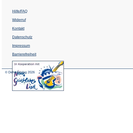
Hilfe/FAQ
Widerruf
Kontakt
Datenschutz
Impressum
Barrierefreiheit
(Öffnet
in
einem
© Dehm Verlag
2026
neuen
Tab)