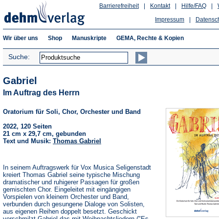
Barrierefreiheit
|
Kontakt
|
Hilfe/FAQ
|
Impressum
|
Datensc
Wir über uns
Shop
Manuskripte
GEMA, Rechte & Kopien
Suche:
Gabriel
Im Auftrag des Herrn
Oratorium für Soli, Chor, Orchester und Band
2022, 120 Seiten
21 cm x 29,7 cm, gebunden
Text und Musik:
Thomas Gabriel
In seinem Auftragswerk für Vox Musica Seligenstadt
kreiert Thomas Gabriel seine typische Mischung
dramatischer und ruhigerer Passagen für großen
gemischten Chor. Eingeleitet mit eingängigen
Vorspielen von kleinem Orchester und Band,
verbunden durch gesungene Dialoge von Solisten,
aus eigenen Reihen doppelt besetzt. Geschickt
verschmilzt Gabriel das mit Weihnachtsliedern ("Es