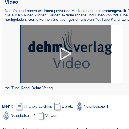
Video
Nachfolgend haben wir Ihnen passende Medieninhalte zusammengestellt.
Sie auf ein Video klicken, werden externe Inhalte und Daten von YouTube
(Öffne
nachgeladen. Gerne können Sie auch gezielt unseren
YouTube-Kanal
aufr
in
eine
neue
Tab)
(Öffnet
YouTube-Kanal Dehm Verlag
in
einem
(Öffnet
(Öffnet
(Öffnet
Mehr:
Inhaltsverzeichnis
Libretto
Notenbeispiel 1
in
in
in
neuen
einem
einem
einem
(Öffnet
(Öffnet
Notenbeispiel 2
Vorwort
neuen
neuen
neuen
Tab)
in
in
Tab)
Tab)
Tab)
einem
einem
neuen
neuen