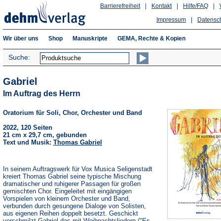
Barrierefreiheit
|
Kontakt
|
Hilfe/FAQ
|
Impressum
|
Datensc
Wir über uns
Shop
Manuskripte
GEMA, Rechte & Kopien
Suche:
Gabriel
Im Auftrag des Herrn
Oratorium für Soli, Chor, Orchester und Band
2022, 120 Seiten
21 cm x 29,7 cm, gebunden
Text und Musik:
Thomas Gabriel
In seinem Auftragswerk für Vox Musica Seligenstadt
kreiert Thomas Gabriel seine typische Mischung
dramatischer und ruhigerer Passagen für großen
gemischten Chor. Eingeleitet mit eingängigen
Vorspielen von kleinem Orchester und Band,
verbunden durch gesungene Dialoge von Solisten,
aus eigenen Reihen doppelt besetzt. Geschickt
verschmilzt Gabriel das mit Weihnachtsliedern ("Es