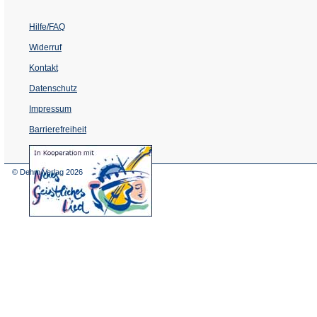
Hilfe/FAQ
Widerruf
Kontakt
Datenschutz
Impressum
Barrierefreiheit
(Öffnet
in
einem
© Dehm Verlag
2026
neuen
Tab)