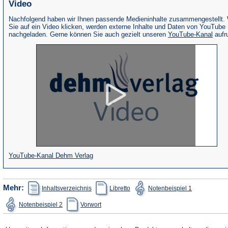
Video
Nachfolgend haben wir Ihnen passende Medieninhalte zusammengestellt.
Sie auf ein Video klicken, werden externe Inhalte und Daten von YouTube
(Öffne
nachgeladen. Gerne können Sie auch gezielt unseren
YouTube-Kanal
aufr
in
eine
neue
Tab)
(Öffnet
YouTube-Kanal Dehm Verlag
in
einem
(Öffnet
(Öffnet
(Öffnet
Mehr:
Inhaltsverzeichnis
Libretto
Notenbeispiel 1
in
in
in
neuen
einem
einem
einem
(Öffnet
(Öffnet
Notenbeispiel 2
Vorwort
neuen
neuen
neuen
Tab)
in
in
Tab)
Tab)
Tab)
einem
einem
neuen
neuen