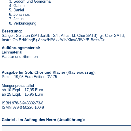
Sodom und Gomorrha
Gabriel
Daniel
Johannes
Jesus
Verkündigung
Besetzung:
Sänger: Solisten (SATBarBB, S/T, Altus, kl. Chor SATB), gr. Chor SATB;
Instr.: Ob-EH/Klar(B)-Asax/Hf/Akk/Vib/Klav/Vl/Vc/E-Bass/Dr
Aufführungsmaterial:
Leihmaterial
Partitur und Stimmen
Ausgabe für Soli, Chor und Klavier (Klavierauszug):
Preis : 19,95 Euro Edition DV 75
Mengenpreisstaffel
ab 10 Expl. 17,95 Euro
ab 25 Expl. 16,95 Euro
ISBN 978-3-943302-73-8
ISMN 979-0-50226-100-9
Gabriel - Im Auftrag des Herrn (Uraufführung):