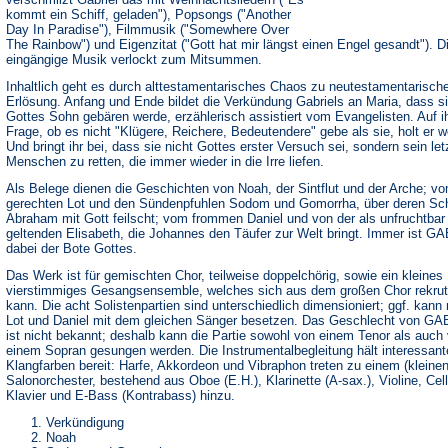
kommt ein Schiff, geladen"), Popsongs ("Another
Day In Paradise"), Filmmusik ("Somewhere Over
The Rainbow") und Eigenzitat ("Gott hat mir längst einen Engel gesandt"). D
eingängige Musik verlockt zum Mitsummen.
Inhaltlich geht es durch alttestamentarisches Chaos zu neutestamentarisch
Erlösung. Anfang und Ende bildet die Verkündung Gabriels an Maria, dass s
Gottes Sohn gebären werde, erzählerisch assistiert vom Evangelisten. Auf i
Frage, ob es nicht "Klügere, Reichere, Bedeutendere" gebe als sie, holt er w
Und bringt ihr bei, dass sie nicht Gottes erster Versuch sei, sondern sein letz
Menschen zu retten, die immer wieder in die Irre liefen.
Als Belege dienen die Geschichten von Noah, der Sintflut und der Arche; v
gerechten Lot und den Sündenpfuhlen Sodom und Gomorrha, über deren Sc
Abraham mit Gott feilscht; vom frommen Daniel und von der als unfruchtbar
geltenden Elisabeth, die Johannes den Täufer zur Welt bringt. Immer ist G
dabei der Bote Gottes.
Das Werk ist für gemischten Chor, teilweise doppelchörig, sowie ein kleines
vierstimmiges Gesangsensemble, welches sich aus dem großen Chor rekrut
kann. Die acht Solistenpartien sind unterschiedlich dimensioniert; ggf. kann
Lot und Daniel mit dem gleichen Sänger besetzen. Das Geschlecht von G
ist nicht bekannt; deshalb kann die Partie sowohl von einem Tenor als auch
einem Sopran gesungen werden. Die Instrumentalbegleitung hält interessant
Klangfarben bereit: Harfe, Akkordeon und Vibraphon treten zu einem (kleinen
Salonorchester, bestehend aus Oboe (E.H.), Klarinette (A-sax.), Violine, Cell
Klavier und E-Bass (Kontrabass) hinzu.
Verkündigung
Noah