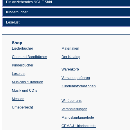
Ein anziehendes NGL T-Shirt
Kinderbücher
Leselust
Shop
Liederbücher
Materialien
(Öffnet
Chor und Bandbücher
Der Katalog
in
einem
Kinderbücher
neuen
Warenkorb
Tab)
Leselust
Versandgebühren
Musicals / Oratorien
Kundeninformationen
Musik und CD´s
Messen
Wir über uns
Urheberrecht
(Öffnet
Veranstaltungen
in
einem
Manuskriptangebote
neuen
Tab)
GEMA & Urheberrecht