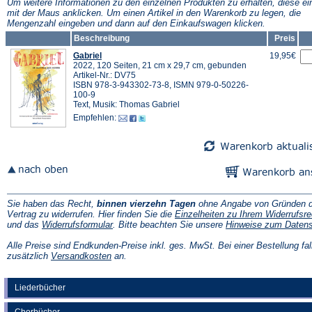
Tab)
Tab)
Um weitere Informationen zu den einzelnen Produkten zu erhalten, diese ei
mit der Maus anklicken. Um einen Artikel in den Warenkorb zu legen, die
Mengenzahl eingeben und dann auf den Einkaufswagen klicken.
Beschreibung
Preis
Gabriel
19,95€
2022, 120 Seiten, 21 cm x 29,7 cm, gebunden
Artikel-Nr.: DV75
ISBN 978-3-943302-73-8, ISMN 979-0-50226-
100-9
Text, Musik: Thomas Gabriel
Empfehlen:
Sie haben das Recht,
binnen vierzehn Tagen
ohne Angabe von Gründen d
Vertrag zu widerrufen. Hier finden Sie die
Einzelheiten zu Ihrem Widerrufsre
(Öffnet
und das
Widerrufsformular
. Bitte beachten Sie unsere
Hinweise zum Daten
in
einem
Alle Preise sind Endkunden-Preise inkl. ges. MwSt. Bei einer Bestellung fal
neuen
(Öffnet
zusätzlich
Versandkosten
an.
Tab)
in
einem
neuen
Liederbücher
Tab)
Chorbücher