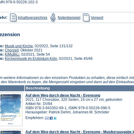
MN 979-0-50226-102-3
(Öffnet
(Öffnet
(Öffnet
ehr:
Inhaltsverzeichnis
Notenbeispiel
Vorwort
in
in
in
einem
einem
einem
neuen
neuen
neuen
Tab)
Tab)
Tab)
ezension
(Öffnet
us:
Musik und Kirche
, 02/2022, Seite 131/132
(Öffnet
in
us:
Chorzeit
, Oktober 2021
in
(Öffnet
einem
us:
KiMuBiLi
, 02/2021, Seite 54
einem
in
neuen
(Öffnet
us:
Kirchenmusik im Erzbistum Köln
, 02/2021, Seite 45/46
neuen
einem
Tab)
in
Tab)
neuen
einem
Tab)
neuen
Tab)
m weitere Informationen zu den einzelnen Produkten zu erhalten, diese einfach mit
n den Warenkorb zu legen, die Mengenzahl eingeben und dann auf den Einkaufswa
Beschreibung
Auf dem Weg durch diese Nacht - Evensong
2021, 117 Chorsätze, 320 Seiten, 19 cm x 27 cm, gebunden
Artikel-Nr.: DV84
ISBN 978-3-943302-69-1, ISMN 979-0-50226-096-5
Herausgeber: Patrick Dehm, Johannes M. Schröder
Empfehlen:
Auf dem Weg durch diese Nacht - Evensong - Musikerausgabe i