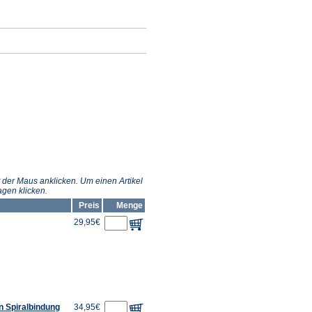
 der Maus anklicken. Um einen Artikel
gen klicken.
Preis
Menge
29,95€
n Spiralbindung
34,95€