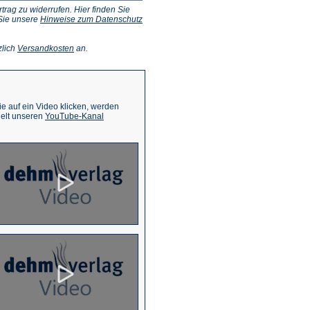
ag zu widerrufen. Hier finden Sie
 Sie unsere
Hinweise zum Datenschutz
(Öffnet
zlich
Versandkosten
an.
in
einem
neuen
Tab)
 auf ein Video klicken, werden
(Öffnet
ielt unseren
YouTube-Kanal
in
einem
neuen
Tab)