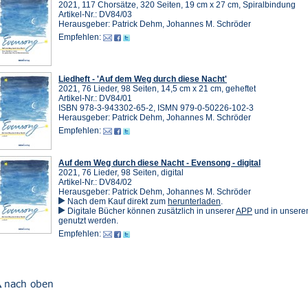
2021, 117 Chorsätze, 320 Seiten, 19 cm x 27 cm, Spiralbindung
Artikel-Nr.: DV84/03
Herausgeber: Patrick Dehm, Johannes M. Schröder
Empfehlen:
Liedheft - 'Auf dem Weg durch diese Nacht'
2021, 76 Lieder, 98 Seiten, 14,5 cm x 21 cm, geheftet
Artikel-Nr.: DV84/01
ISBN 978-3-943302-65-2, ISMN 979-0-50226-102-3
Herausgeber: Patrick Dehm, Johannes M. Schröder
Empfehlen:
Auf dem Weg durch diese Nacht - Evensong - digital
2021, 76 Lieder, 98 Seiten, digital
Artikel-Nr.: DV84/02
Herausgeber: Patrick Dehm, Johannes M. Schröder
(Öffnet
Nach dem Kauf direkt zum
herunterladen
.
in
(Öffnet
Digitale Bücher können zusätzlich in unserer
APP
und in unser
einem
in
genutzt werden.
neuen
einem
Empfehlen:
Tab)
neuen
Tab)