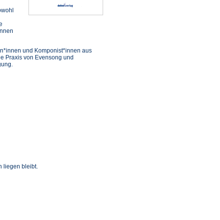
owohl
e
önnen
rn*innen und Komponist*innen aus
die Praxis von Evensong und
gung.
liegen bleibt.