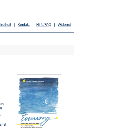
freiheit
|
Kontakt
|
Hilfe/FAQ
|
Widerruf
ein
er
r
enst