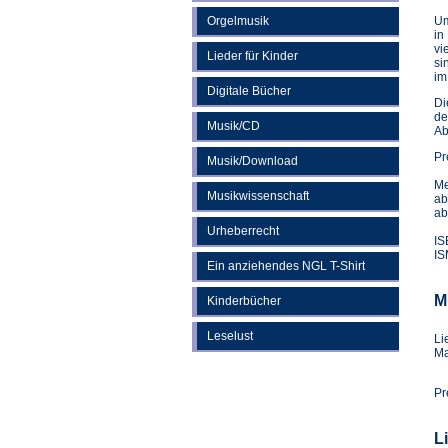
Orgelmusik
Um
in
vi
Lieder für Kinder
si
im
Digitale Bücher
Di
de
Musik/CD
Ab
Pr
Musik/Download
Me
Musikwissenschaft
ab
ab
Urheberrecht
IS
IS
Ein anziehendes NGL T-Shirt
M
Kinderbücher
Leselust
Li
Ma
Pr
L