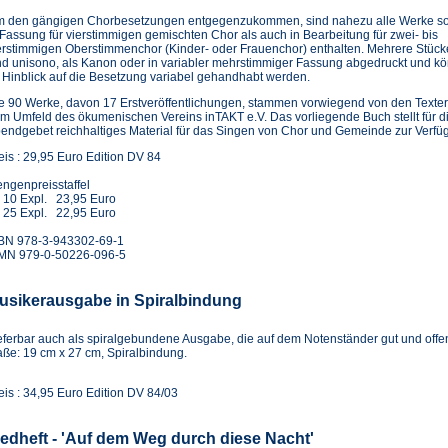
 den gängigen Chorbesetzungen entgegenzukommen, sind nahezu alle Werke s
 Fassung für vierstimmigen gemischten Chor als auch in Bearbeitung für zwei- bis
erstimmigen Oberstimmenchor (Kinder- oder Frauenchor) enthalten. Mehrere Stück
nd unisono, als Kanon oder in variabler mehrstimmiger Fassung abgedruckt und k
 Hinblick auf die Besetzung variabel gehandhabt werden.
e 90 Werke, davon 17 Erstveröffentlichungen, stammen vorwiegend von den Texte
m Umfeld des ökumenischen Vereins inTAKT e.V. Das vorliegende Buch stellt für 
endgebet reichhaltiges Material für das Singen von Chor und Gemeinde zur Verfü
eis : 29,95 Euro Edition DV 84
ngenpreisstaffel
 10 Expl. 23,95 Euro
 25 Expl. 22,95 Euro
BN 978-3-943302-69-1
MN 979-0-50226-096-5
usikerausgabe in Spiralbindung
eferbar auch als spiralgebundene Ausgabe, die auf dem Notenständer gut und offen 
ße: 19 cm x 27 cm, Spiralbindung.
eis : 34,95 Euro Edition DV 84/03
iedheft - 'Auf dem Weg durch diese Nacht'