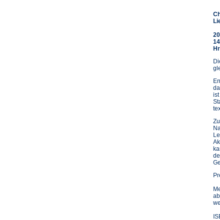
Ch
Li
20
14
Hr
Di
gl
En
da
is
St
te
Zu
Na
Le
Ak
ka
de
Ge
Pr
Me
ab
we
IS