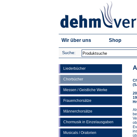
Wir über uns
Shop
Suche:
A
Liederbücher
Chorbücher
Ch
(S
Messen / Geistliche Werke
20
19
Frauenchorsätze
Hr
Al
Männerchorsätze
be
Ve
Chormusik in Einzelausgaben
ob
Ev
in
Musicals / Oratorien
üb