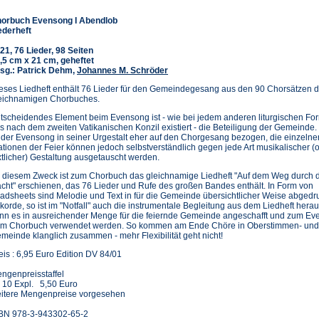
orbuch Evensong I Abendlob
ederheft
21, 76 Lieder, 98 Seiten
,5 cm x 21 cm, geheftet
sg.: Patrick Dehm,
Johannes M. Schröder
eses Liedheft enthält 76 Lieder für den Gemeindegesang aus den 90 Chorsätzen 
eichnamigen Chorbuches.
tscheidendes Element beim Evensong ist - wie bei jedem anderen liturgischen For
s nach dem zweiten Vatikanischen Konzil existiert - die Beteiligung der Gemeinde.
t der Evensong in seiner Urgestalt eher auf den Chorgesang bezogen, die einzelne
ationen der Feier können jedoch selbstverständlich gegen jede Art musikalischer (
xtlicher) Gestaltung ausgetauscht werden.
 diesem Zweck ist zum Chorbuch das gleichnamige Liedheft "Auf dem Weg durch 
cht" erschienen, das 76 Lieder und Rufe des großen Bandes enthält. In Form von
adsheets sind Melodie und Text in für die Gemeinde übersichtlicher Weise abgedru
korde, so ist im "Notfall" auch die instrumentale Begleitung aus dem Liedheft her
nn es in ausreichender Menge für die feiernde Gemeinde angeschafft und zum Ev
m Chorbuch verwendet werden. So kommen am Ende Chöre in Oberstimmen- und g
meinde klanglich zusammen - mehr Flexibilität geht nicht!
eis : 6,95 Euro Edition DV 84/01
ngenpreisstaffel
 10 Expl. 5,50 Euro
itere Mengenpreise vorgesehen
BN 978-3-943302-65-2