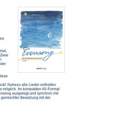
des
mat,
 Zwar
n
oder
diese
ckt. Nahezu alle Lieder enthalten
aus möglich. Im kompakten A5-Format
ensong ausgelegt und synchron mit
emischter Besetzung mit der