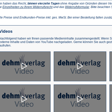
ie haben das Recht,
binnen vierzehn Tagen
ohne Angabe von Gründen diesen Vertr
(Öffnet
(Öffnet
ie
Einzelheiten zu Ihrem Widerrufsrecht
und das
Widerrufsformular
. Bitte beachten
ffnet
in
in
einem
einem
inem
neuen
neuen
lle Preise sind Endkunden-Preise inkl. ges. MwSt. Bei einer Bestellung fallen zusät
euen
Tab)
Tab)
ab)
Videos
Nachfolgend haben wir Ihnen passende Medieninhalte zusammengestellt. Wenn Sie
externe Inhalte und Daten von YouTube nachgeladen. Gerne können Sie auch gez
aufrufen.