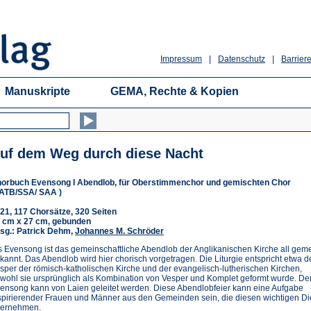
Impressum
|
Datenschutz
|
Barriere
Manuskripte
GEMA, Rechte & Kopien
uf dem Weg durch diese Nacht
orbuch Evensong I Abendlob, für Oberstimmenchor und gemischten Chor
ATB/SSA/ SAA )
21, 117 Chorsätze, 320 Seiten
 cm x 27 cm, gebunden
sg.: Patrick Dehm,
Johannes M. Schröder
s Evensong ist das gemeinschaftliche Abendlob der Anglikanischen Kirche all gem
kannt. Das Abendlob wird hier chorisch vorgetragen. Die Liturgie entspricht etwa d
sper der römisch-katholischen Kirche und der evangelisch-lutherischen Kirchen,
wohl sie ursprünglich als Kombination von Vesper und Komplet geformt wurde. De
ensong kann von Laien geleitet werden. Diese Abendlobfeier kann eine Aufgabe
spirierender Frauen und Männer aus den Gemeinden sein, die diesen wichtigen Di
ernehmen.