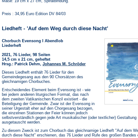
Maße: 19 cm x 27 cm, Spiralbindung.
Preis : 34,95 Euro Edition DV 84/03
Liedheft - 'Auf dem Weg durch diese Nacht'
Chorbuch Evensong I Abendlob
Liederheft
2021, 76 Lieder, 98 Seiten
14,5 cm x 21 cm, geheftet
Hrsg.: Patrick Dehm,
Johannes M. Schröder
Dieses Liedheft enthält 76 Lieder für den
Gemeindegesang aus den 90 Chorsätzen des
gleichnamigen Chorbuches.
Entscheidendes Element beim Evensong ist - wie
bei jedem anderen liturgischen Format, das nach
dem zweiten Vatikanischen Konzil existiert - die
Beteiligung der Gemeinde. Zwar ist der Evensong in
seiner Urgestalt eher auf den Chorgesang bezogen,
die einzelnen Stationen der Feier können jedoch
selbstverständlich gegen jede Art musikalischer (oder textlicher) Gestaltung
ausgetauscht werden.
Zu diesem Zweck ist zum Chorbuch das gleichnamige Liedheft "Auf dem W
durch diese Nacht" erschienen, das 76 Lieder und Rufe des großen Bandes e