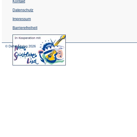
Kontakt
Datenschutz
Impressum
Barrierefreiheit
(Öffnet
in
einem
© Dehm Verlag
2026
neuen
Tab)