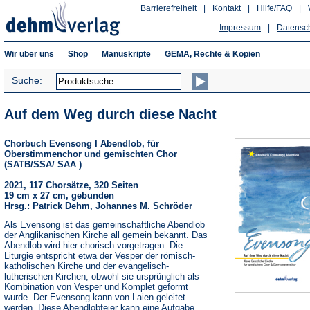
Barrierefreiheit
|
Kontakt
|
Hilfe/FAQ
|
Impressum
|
Datensc
Wir über uns
Shop
Manuskripte
GEMA, Rechte & Kopien
Suche:
Auf dem Weg durch diese Nacht
Chorbuch Evensong I Abendlob, für
Oberstimmenchor und gemischten Chor
(SATB/SSA/ SAA )
2021, 117 Chorsätze, 320 Seiten
19 cm x 27 cm, gebunden
Hrsg.: Patrick Dehm,
Johannes M. Schröder
Als Evensong ist das gemeinschaftliche Abendlob
der Anglikanischen Kirche all gemein bekannt. Das
Abendlob wird hier chorisch vorgetragen. Die
Liturgie entspricht etwa der Vesper der römisch-
katholischen Kirche und der evangelisch-
lutherischen Kirchen, obwohl sie ursprünglich als
Kombination von Vesper und Komplet geformt
wurde. Der Evensong kann von Laien geleitet
werden. Diese Abendlobfeier kann eine Aufgabe