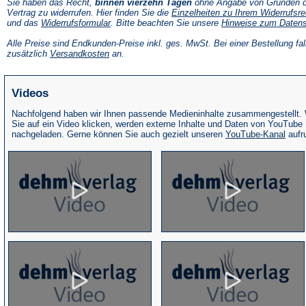
Sie haben das Recht,
binnen vierzehn Tagen
ohne Angabe von Gründen d
Vertrag zu widerrufen. Hier finden Sie die
Einzelheiten zu Ihrem Widerrufsre
(Öffnet
und das
Widerrufsformular
. Bitte beachten Sie unsere
Hinweise zum Daten
in
einem
Alle Preise sind Endkunden-Preise inkl. ges. MwSt. Bei einer Bestellung fal
neuen
(Öffnet
zusätzlich
Versandkosten
an.
Tab)
in
einem
neuen
Videos
Tab)
Nachfolgend haben wir Ihnen passende Medieninhalte zusammengestellt.
Sie auf ein Video klicken, werden externe Inhalte und Daten von YouTube
(Öffne
nachgeladen. Gerne können Sie auch gezielt unseren
YouTube-Kanal
aufr
in
eine
neue
Tab)