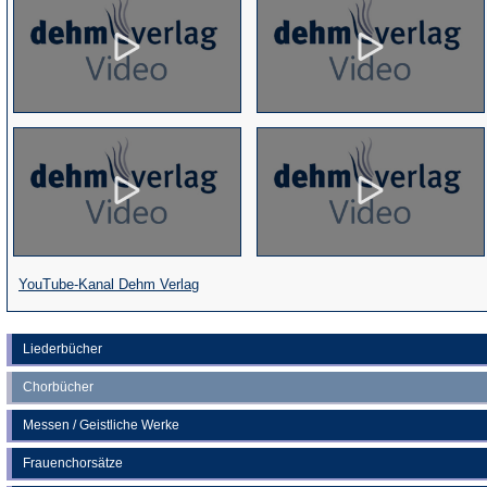
(Öffnet
YouTube-Kanal Dehm Verlag
in
einem
Liederbücher
neuen
Chorbücher
Tab)
Messen / Geistliche Werke
Frauenchorsätze