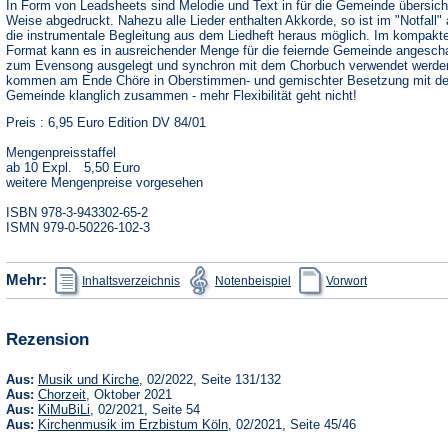
In Form von Leadsheets sind Melodie und Text in für die Gemeinde übersicht
Weise abgedruckt. Nahezu alle Lieder enthalten Akkorde, so ist im "Notfall"
die instrumentale Begleitung aus dem Liedheft heraus möglich. Im kompakt
Format kann es in ausreichender Menge für die feiernde Gemeinde angescha
zum Evensong ausgelegt und synchron mit dem Chorbuch verwendet werde
kommen am Ende Chöre in Oberstimmen- und gemischter Besetzung mit de
Gemeinde klanglich zusammen - mehr Flexibilität geht nicht!
Preis : 6,95 Euro Edition DV 84/01
Mengenpreisstaffel
ab 10 Expl. 5,50 Euro
weitere Mengenpreise vorgesehen
ISBN 978-3-943302-65-2
ISMN 979-0-50226-102-3
(Öffnet
(Öffnet
(Öffnet
Mehr:
Inhaltsverzeichnis
Notenbeispiel
Vorwort
in
in
in
einem
einem
einem
neuen
neuen
neuen
Tab)
Tab)
Tab)
Rezension
(Öffnet
Aus:
Musik und Kirche
, 02/2022, Seite 131/132
in
(Öffnet
Aus:
Chorzeit
, Oktober 2021
einem
in
(Öffnet
Aus:
KiMuBiLi
, 02/2021, Seite 54
neuen
einem
in
(Öffnet
Aus:
Kirchenmusik im Erzbistum Köln
, 02/2021, Seite 45/46
Tab)
neuen
einem
in