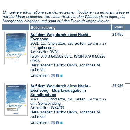
Tab)
neuen
einem
Tab)
neuen
Tab)
Um weitere Informationen zu den einzelnen Produkten zu erhalten, diese ei
mit der Maus anklicken. Um einen Artikel in den Warenkorb zu legen, die
Mengenzahl eingeben und dann auf den Einkaufswagen klicken.
Beschreibung
Preis
Auf dem Weg durch diese Nacht -
29,95€
Evensong
2021, 117 Chorsätze, 320 Seiten, 19 cm x 27
cm, gebunden
Artikel-Nr.: DV84
ISBN 978-3-943302-69-1, ISMN 979-0-50226-
096-5
Herausgeber: Patrick Dehm, Johannes M.
Schröder
Empfehlen:
Auf dem Weg durch diese Nacht -
34,95€
Evensong - Musikerausgabe in
Spiralbindung
2021, 117 Chorsätze, 320 Seiten, 19 cm x 27
cm, Spiralbindung
Artikel-Nr.: DV84/03
Herausgeber: Patrick Dehm, Johannes M.
Schröder
Empfehlen: