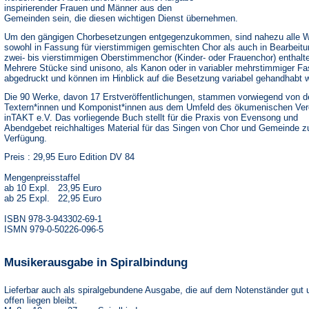
inspirierender Frauen und Männer aus den
Gemeinden sein, die diesen wichtigen Dienst übernehmen.
Um den gängigen Chorbesetzungen entgegenzukommen, sind nahezu alle 
sowohl in Fassung für vierstimmigen gemischten Chor als auch in Bearbeitu
zwei- bis vierstimmigen Oberstimmenchor (Kinder- oder Frauenchor) enthalt
Mehrere Stücke sind unisono, als Kanon oder in variabler mehrstimmiger F
abgedruckt und können im Hinblick auf die Besetzung variabel gehandhabt 
Die 90 Werke, davon 17 Erstveröffentlichungen, stammen vorwiegend von d
Textern*innen und Komponist*innen aus dem Umfeld des ökumenischen Ver
inTAKT e.V. Das vorliegende Buch stellt für die Praxis von Evensong und
Abendgebet reichhaltiges Material für das Singen von Chor und Gemeinde z
Verfügung.
Preis : 29,95 Euro Edition DV 84
Mengenpreisstaffel
ab 10 Expl. 23,95 Euro
ab 25 Expl. 22,95 Euro
ISBN 978-3-943302-69-1
ISMN 979-0-50226-096-5
Musikerausgabe in Spiralbindung
Lieferbar auch als spiralgebundene Ausgabe, die auf dem Notenständer gut 
offen liegen bleibt.