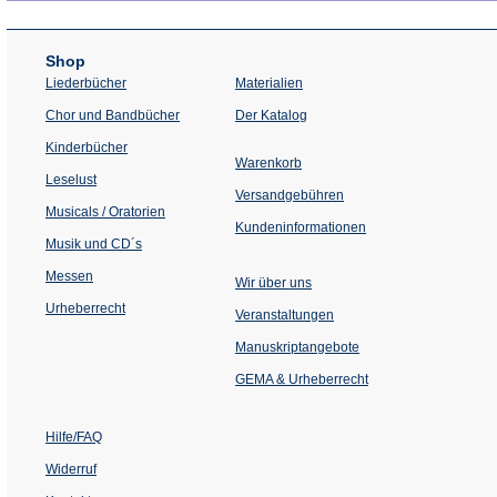
Shop
Liederbücher
Materialien
(Öffnet
Chor und Bandbücher
Der Katalog
in
einem
Kinderbücher
neuen
Warenkorb
Tab)
Leselust
Versandgebühren
Musicals / Oratorien
Kundeninformationen
Musik und CD´s
Messen
Wir über uns
Urheberrecht
(Öffnet
Veranstaltungen
in
einem
Manuskriptangebote
neuen
Tab)
GEMA & Urheberrecht
Hilfe/FAQ
Widerruf