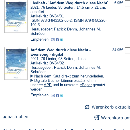
Liedheft - 'Auf dem Weg durch diese Nacht'
6,95€
2021, 76 Lieder, 98 Seiten, 14,5 cm x 21 cm,
geheftet
Artikel-Nr.: DV84/01
ISBN 978-3-943302-65-2, ISMN 979-0-50226-
102-3
Herausgeber: Patrick Dehm, Johannes M.
Schröder
Empfehlen:
Auf dem Weg durch diese Nacht -
34,95€
Evensong - digital
2021, 76 Lieder, 98 Seiten, digital
Artikel-Nr.: DV84/02
Herausgeber: Patrick Dehm, Johannes M.
Schröder
(Öffnet
Nach dem Kauf direkt zum
herunterladen
.
in
Digitale Bücher können zusätzlich in
einem
(Öffnet
(Öffnet
unserer
APP
und in unserem
ePaper
genutzt
neuen
in
in
werden.
Tab)
einem
einem
Empfehlen:
neuen
neuen
Tab)
Tab)