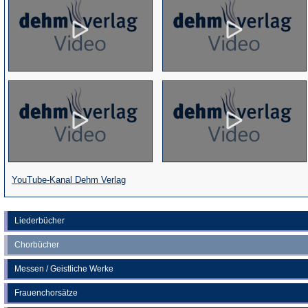
(Öffnet
YouTube-Kanal Dehm Verlag
in
einem
Liederbücher
neuen
Chorbücher
Tab)
Messen / Geistliche Werke
Frauenchorsätze