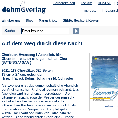
Barrierefreiheit
|
Kontakt
|
Hilfe/FAQ
|
Impressum
|
Datensc
Wir über uns
Shop
Manuskripte
GEMA, Rechte & Kopien
Suche:
Auf dem Weg durch diese Nacht
Chorbuch Evensong I Abendlob, für
Oberstimmenchor und gemischten Chor
(SATB/SSA/ SAA )
2021, 117 Chorsätze, 320 Seiten
19 cm x 27 cm, gebunden
Hrsg.: Patrick Dehm,
Johannes M. Schröder
Als Evensong ist das gemeinschaftliche Abendlob
der Anglikanischen Kirche all gemein bekannt. Das
Abendlob wird hier chorisch vorgetragen. Die
Liturgie entspricht etwa der Vesper der römisch-
katholischen Kirche und der evangelisch-
lutherischen Kirchen, obwohl sie ursprünglich als
Kombination von Vesper und Komplet geformt
wurde. Der Evensong kann von Laien geleitet
werden. Diese Abendlobfeier kann eine Aufgabe