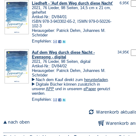
Liedheft - 'Auf dem Weg durch diese Nacht'
6,95€
2021, 76 Lieder, 98 Seiten, 14,5 cm x 21 cm,
geheftet
Artikel-Nr.: DV84/01
ISBN 978-3-943302-65-2, ISMN 979-0-50226-
102-3
Herausgeber: Patrick Dehm, Johannes M.
Schröder
Empfehlen:
Auf dem Weg durch diese Nacht -
34,95€
Evensong - digital
2021, 76 Lieder, 98 Seiten, digital
Artikel-Nr.: DV84/02
Herausgeber: Patrick Dehm, Johannes M.
Schröder
(Öffnet
Nach dem Kauf direkt zum
herunterladen
.
in
Digitale Bücher können zusätzlich in
einem
(Öffnet
(Öffnet
unserer
APP
und in unserem
ePaper
genutzt
neuen
in
in
werden.
Tab)
einem
einem
Empfehlen:
neuen
neuen
Tab)
Tab)