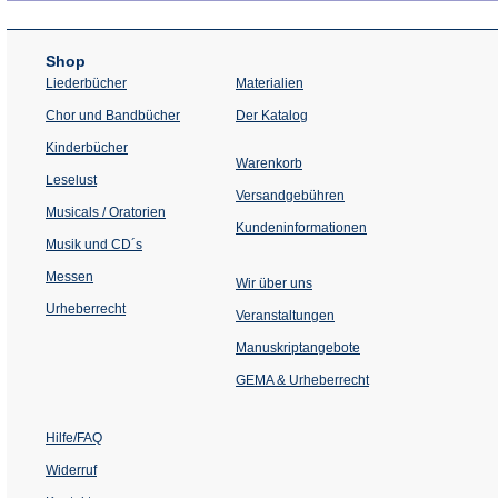
Shop
Liederbücher
Materialien
(Öffnet
Chor und Bandbücher
Der Katalog
in
einem
Kinderbücher
neuen
Warenkorb
Tab)
Leselust
Versandgebühren
Musicals / Oratorien
Kundeninformationen
Musik und CD´s
Messen
Wir über uns
Urheberrecht
(Öffnet
Veranstaltungen
in
einem
Manuskriptangebote
neuen
Tab)
GEMA & Urheberrecht
Hilfe/FAQ
Widerruf