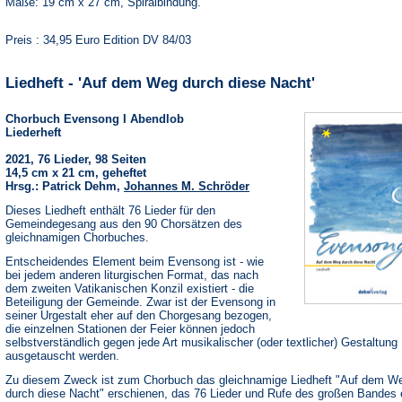
Maße: 19 cm x 27 cm, Spiralbindung.
Preis : 34,95 Euro Edition DV 84/03
Liedheft - 'Auf dem Weg durch diese Nacht'
Chorbuch Evensong I Abendlob
Liederheft
2021, 76 Lieder, 98 Seiten
14,5 cm x 21 cm, geheftet
Hrsg.: Patrick Dehm,
Johannes M. Schröder
Dieses Liedheft enthält 76 Lieder für den
Gemeindegesang aus den 90 Chorsätzen des
gleichnamigen Chorbuches.
Entscheidendes Element beim Evensong ist - wie
bei jedem anderen liturgischen Format, das nach
dem zweiten Vatikanischen Konzil existiert - die
Beteiligung der Gemeinde. Zwar ist der Evensong in
seiner Urgestalt eher auf den Chorgesang bezogen,
die einzelnen Stationen der Feier können jedoch
selbstverständlich gegen jede Art musikalischer (oder textlicher) Gestaltung
ausgetauscht werden.
Zu diesem Zweck ist zum Chorbuch das gleichnamige Liedheft "Auf dem W
durch diese Nacht" erschienen, das 76 Lieder und Rufe des großen Bandes e