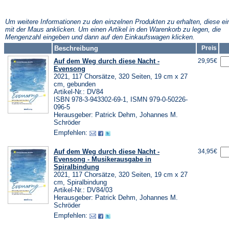
Tab)
neuen
einem
Tab)
neuen
Tab)
Um weitere Informationen zu den einzelnen Produkten zu erhalten, diese ei
mit der Maus anklicken. Um einen Artikel in den Warenkorb zu legen, die
Mengenzahl eingeben und dann auf den Einkaufswagen klicken.
Beschreibung
Preis
Auf dem Weg durch diese Nacht -
29,95€
Evensong
2021, 117 Chorsätze, 320 Seiten, 19 cm x 27
cm, gebunden
Artikel-Nr.: DV84
ISBN 978-3-943302-69-1, ISMN 979-0-50226-
096-5
Herausgeber: Patrick Dehm, Johannes M.
Schröder
Empfehlen:
Auf dem Weg durch diese Nacht -
34,95€
Evensong - Musikerausgabe in
Spiralbindung
2021, 117 Chorsätze, 320 Seiten, 19 cm x 27
cm, Spiralbindung
Artikel-Nr.: DV84/03
Herausgeber: Patrick Dehm, Johannes M.
Schröder
Empfehlen: