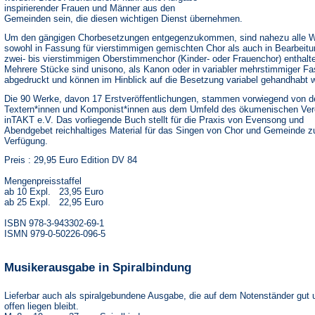
inspirierender Frauen und Männer aus den
Gemeinden sein, die diesen wichtigen Dienst übernehmen.
Um den gängigen Chorbesetzungen entgegenzukommen, sind nahezu alle 
sowohl in Fassung für vierstimmigen gemischten Chor als auch in Bearbeitu
zwei- bis vierstimmigen Oberstimmenchor (Kinder- oder Frauenchor) enthalt
Mehrere Stücke sind unisono, als Kanon oder in variabler mehrstimmiger F
abgedruckt und können im Hinblick auf die Besetzung variabel gehandhabt 
Die 90 Werke, davon 17 Erstveröffentlichungen, stammen vorwiegend von d
Textern*innen und Komponist*innen aus dem Umfeld des ökumenischen Ver
inTAKT e.V. Das vorliegende Buch stellt für die Praxis von Evensong und
Abendgebet reichhaltiges Material für das Singen von Chor und Gemeinde z
Verfügung.
Preis : 29,95 Euro Edition DV 84
Mengenpreisstaffel
ab 10 Expl. 23,95 Euro
ab 25 Expl. 22,95 Euro
ISBN 978-3-943302-69-1
ISMN 979-0-50226-096-5
Musikerausgabe in Spiralbindung
Lieferbar auch als spiralgebundene Ausgabe, die auf dem Notenständer gut 
offen liegen bleibt.