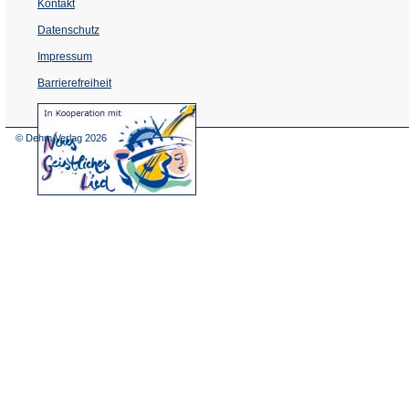
Kontakt
Datenschutz
Impressum
Barrierefreiheit
(Öffnet
in
einem
© Dehm Verlag
2026
neuen
Tab)