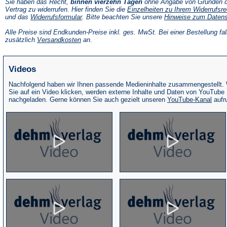
Sie haben das Recht,
binnen vierzehn Tagen
ohne Angabe von Gründen d
Vertrag zu widerrufen. Hier finden Sie die
Einzelheiten zu Ihrem Widerrufsre
(Öffnet
und das
Widerrufsformular
. Bitte beachten Sie unsere
Hinweise zum Daten
in
einem
Alle Preise sind Endkunden-Preise inkl. ges. MwSt. Bei einer Bestellung fal
neuen
(Öffnet
zusätzlich
Versandkosten
an.
Tab)
in
einem
neuen
Videos
Tab)
Nachfolgend haben wir Ihnen passende Medieninhalte zusammengestellt.
Sie auf ein Video klicken, werden externe Inhalte und Daten von YouTube
(Öffne
nachgeladen. Gerne können Sie auch gezielt unseren
YouTube-Kanal
aufr
in
eine
neue
Tab)