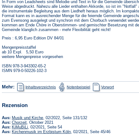
In Form von Leadsheets sind Melodie und Text in für die Gemeinde übersicht
Weise abgedruckt. Nahezu alle Lieder enthalten Akkorde, so ist im "Notfall"
die instrumentale Begleitung aus dem Liedheft heraus möglich. Im kompakt
Format kann es in ausreichender Menge für die feiernde Gemeinde angescha
zum Evensong ausgelegt und synchron mit dem Chorbuch verwendet werde
kommen am Ende Chöre in Oberstimmen- und gemischter Besetzung mit de
Gemeinde klanglich zusammen - mehr Flexibilität geht nicht!
Preis : 6,95 Euro Edition DV 84/01
Mengenpreisstaffel
ab 10 Expl. 5,50 Euro
weitere Mengenpreise vorgesehen
ISBN 978-3-943302-65-2
ISMN 979-0-50226-102-3
(Öffnet
(Öffnet
(Öffnet
Mehr:
Inhaltsverzeichnis
Notenbeispiel
Vorwort
in
in
in
einem
einem
einem
neuen
neuen
neuen
Tab)
Tab)
Tab)
Rezension
(Öffnet
Aus:
Musik und Kirche
, 02/2022, Seite 131/132
in
(Öffnet
Aus:
Chorzeit
, Oktober 2021
einem
in
(Öffnet
Aus:
KiMuBiLi
, 02/2021, Seite 54
neuen
einem
in
(Öffnet
Aus:
Kirchenmusik im Erzbistum Köln
, 02/2021, Seite 45/46
Tab)
neuen
einem
in