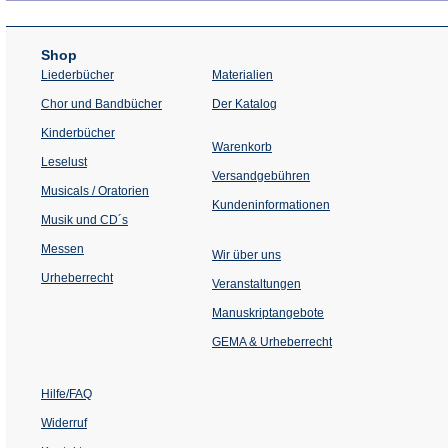
Shop
Liederbücher
Materialien
(Öffnet
Chor und Bandbücher
Der Katalog
in
einem
Kinderbücher
neuen
Warenkorb
Tab)
Leselust
Versandgebühren
Musicals / Oratorien
Kundeninformationen
Musik und CD´s
Messen
Wir über uns
Urheberrecht
(Öffnet
Veranstaltungen
in
einem
Manuskriptangebote
neuen
Tab)
GEMA & Urheberrecht
Hilfe/FAQ
Widerruf