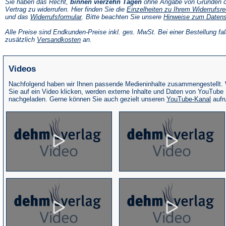
Sie haben das Recht,
binnen vierzehn Tagen
ohne Angabe von Gründen d
Vertrag zu widerrufen. Hier finden Sie die
Einzelheiten zu Ihrem Widerrufsre
(Öffnet
und das
Widerrufsformular
. Bitte beachten Sie unsere
Hinweise zum Daten
in
einem
Alle Preise sind Endkunden-Preise inkl. ges. MwSt. Bei einer Bestellung fal
neuen
(Öffnet
zusätzlich
Versandkosten
an.
Tab)
in
einem
neuen
Videos
Tab)
Nachfolgend haben wir Ihnen passende Medieninhalte zusammengestellt.
Sie auf ein Video klicken, werden externe Inhalte und Daten von YouTube
(Öffne
nachgeladen. Gerne können Sie auch gezielt unseren
YouTube-Kanal
aufr
in
eine
neue
Tab)