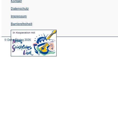
Kontakt
Datenschutz
Impressum
Barrierefreiheit
(Öffnet
in
einem
© Dehm Verlag
2026
neuen
Tab)