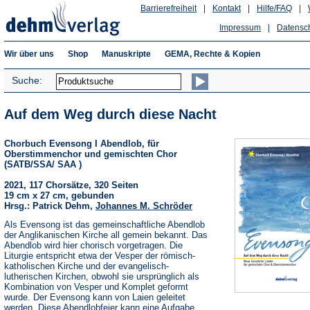
Barrierefreiheit
|
Kontakt
|
Hilfe/FAQ
|
Impressum
|
Datensc
Wir über uns
Shop
Manuskripte
GEMA, Rechte & Kopien
Suche:
Auf dem Weg durch diese Nacht
Chorbuch Evensong I Abendlob, für
Oberstimmenchor und gemischten Chor
(SATB/SSA/ SAA )
2021, 117 Chorsätze, 320 Seiten
19 cm x 27 cm, gebunden
Hrsg.: Patrick Dehm,
Johannes M. Schröder
Als Evensong ist das gemeinschaftliche Abendlob
der Anglikanischen Kirche all gemein bekannt. Das
Abendlob wird hier chorisch vorgetragen. Die
Liturgie entspricht etwa der Vesper der römisch-
katholischen Kirche und der evangelisch-
lutherischen Kirchen, obwohl sie ursprünglich als
Kombination von Vesper und Komplet geformt
wurde. Der Evensong kann von Laien geleitet
werden. Diese Abendlobfeier kann eine Aufgabe