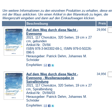
Tab)
neuen
einem
Tab)
neuen
Tab)
Um weitere Informationen zu den einzelnen Produkten zu erhalten, diese ei
mit der Maus anklicken. Um einen Artikel in den Warenkorb zu legen, die
Mengenzahl eingeben und dann auf den Einkaufswagen klicken.
Beschreibung
Preis
Auf dem Weg durch diese Nacht -
29,95€
Evensong
2021, 117 Chorsätze, 320 Seiten, 19 cm x 27
cm, gebunden
Artikel-Nr.: DV84
ISBN 978-3-943302-69-1, ISMN 979-0-50226-
096-5
Herausgeber: Patrick Dehm, Johannes M.
Schröder
Empfehlen:
Auf dem Weg durch diese Nacht -
34,95€
Evensong - Musikerausgabe in
Spiralbindung
2021, 117 Chorsätze, 320 Seiten, 19 cm x 27
cm, Spiralbindung
Artikel-Nr.: DV84/03
Herausgeber: Patrick Dehm, Johannes M.
Schröder
Empfehlen: