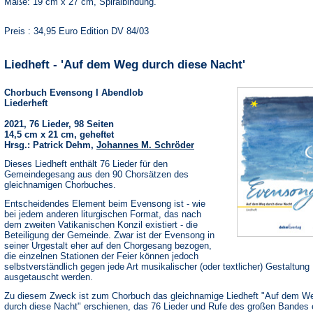
Maße: 19 cm x 27 cm, Spiralbindung.
Preis : 34,95 Euro Edition DV 84/03
Liedheft - 'Auf dem Weg durch diese Nacht'
Chorbuch Evensong I Abendlob
Liederheft
2021, 76 Lieder, 98 Seiten
14,5 cm x 21 cm, geheftet
Hrsg.: Patrick Dehm,
Johannes M. Schröder
Dieses Liedheft enthält 76 Lieder für den
Gemeindegesang aus den 90 Chorsätzen des
gleichnamigen Chorbuches.
Entscheidendes Element beim Evensong ist - wie
bei jedem anderen liturgischen Format, das nach
dem zweiten Vatikanischen Konzil existiert - die
Beteiligung der Gemeinde. Zwar ist der Evensong in
seiner Urgestalt eher auf den Chorgesang bezogen,
die einzelnen Stationen der Feier können jedoch
selbstverständlich gegen jede Art musikalischer (oder textlicher) Gestaltung
ausgetauscht werden.
Zu diesem Zweck ist zum Chorbuch das gleichnamige Liedheft "Auf dem W
durch diese Nacht" erschienen, das 76 Lieder und Rufe des großen Bandes e