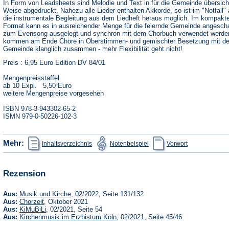
In Form von Leadsheets sind Melodie und Text in für die Gemeinde übersicht
Weise abgedruckt. Nahezu alle Lieder enthalten Akkorde, so ist im "Notfall"
die instrumentale Begleitung aus dem Liedheft heraus möglich. Im kompakt
Format kann es in ausreichender Menge für die feiernde Gemeinde angescha
zum Evensong ausgelegt und synchron mit dem Chorbuch verwendet werde
kommen am Ende Chöre in Oberstimmen- und gemischter Besetzung mit de
Gemeinde klanglich zusammen - mehr Flexibilität geht nicht!
Preis : 6,95 Euro Edition DV 84/01
Mengenpreisstaffel
ab 10 Expl. 5,50 Euro
weitere Mengenpreise vorgesehen
ISBN 978-3-943302-65-2
ISMN 979-0-50226-102-3
(Öffnet
(Öffnet
(Öffnet
Mehr:
Inhaltsverzeichnis
Notenbeispiel
Vorwort
in
in
in
einem
einem
einem
neuen
neuen
neuen
Tab)
Tab)
Tab)
Rezension
(Öffnet
Aus:
Musik und Kirche
, 02/2022, Seite 131/132
in
(Öffnet
Aus:
Chorzeit
, Oktober 2021
einem
in
(Öffnet
Aus:
KiMuBiLi
, 02/2021, Seite 54
neuen
einem
in
(Öffnet
Aus:
Kirchenmusik im Erzbistum Köln
, 02/2021, Seite 45/46
Tab)
neuen
einem
in