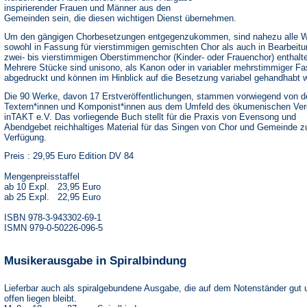
inspirierender Frauen und Männer aus den
Gemeinden sein, die diesen wichtigen Dienst übernehmen.
Um den gängigen Chorbesetzungen entgegenzukommen, sind nahezu alle 
sowohl in Fassung für vierstimmigen gemischten Chor als auch in Bearbeitu
zwei- bis vierstimmigen Oberstimmenchor (Kinder- oder Frauenchor) enthalt
Mehrere Stücke sind unisono, als Kanon oder in variabler mehrstimmiger F
abgedruckt und können im Hinblick auf die Besetzung variabel gehandhabt 
Die 90 Werke, davon 17 Erstveröffentlichungen, stammen vorwiegend von d
Textern*innen und Komponist*innen aus dem Umfeld des ökumenischen Ver
inTAKT e.V. Das vorliegende Buch stellt für die Praxis von Evensong und
Abendgebet reichhaltiges Material für das Singen von Chor und Gemeinde z
Verfügung.
Preis : 29,95 Euro Edition DV 84
Mengenpreisstaffel
ab 10 Expl. 23,95 Euro
ab 25 Expl. 22,95 Euro
ISBN 978-3-943302-69-1
ISMN 979-0-50226-096-5
Musikerausgabe in Spiralbindung
Lieferbar auch als spiralgebundene Ausgabe, die auf dem Notenständer gut 
offen liegen bleibt.