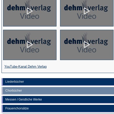
(Öffnet
YouTube-Kanal Dehm Verlag
in
einem
Liederbücher
neuen
Chorbücher
Tab)
Messen / Geistliche Werke
Frauenchorsätze