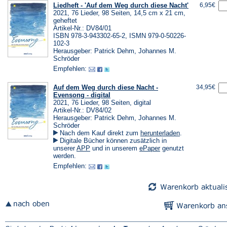
Liedheft - 'Auf dem Weg durch diese Nacht'
6,95€
2021, 76 Lieder, 98 Seiten, 14,5 cm x 21 cm,
geheftet
Artikel-Nr.: DV84/01
ISBN 978-3-943302-65-2, ISMN 979-0-50226-
102-3
Herausgeber: Patrick Dehm, Johannes M.
Schröder
Empfehlen:
Auf dem Weg durch diese Nacht -
34,95€
Evensong - digital
2021, 76 Lieder, 98 Seiten, digital
Artikel-Nr.: DV84/02
Herausgeber: Patrick Dehm, Johannes M.
Schröder
(Öffnet
Nach dem Kauf direkt zum
herunterladen
.
in
Digitale Bücher können zusätzlich in
einem
(Öffnet
(Öffnet
unserer
APP
und in unserem
ePaper
genutzt
neuen
in
in
werden.
Tab)
einem
einem
Empfehlen:
neuen
neuen
Tab)
Tab)