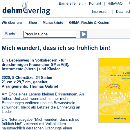
Barrierefreiheit
|
Kontakt
|
Hilfe/FAQ
|
Impressum
|
Datensc
Wir über uns
Shop
Manuskripte
GEMA, Rechte & Kopien
Suche:
Mich wundert, dass ich so fröhlich bin!
Ein Lebensweg in Volksliedern - für
dreistimmigen Frauenchor SMezA(B),
Instrumente (altern.) und Klavier
2020, 8 Chorsätze, 24 Seiten
21 cm x 29,7 cm, geheftet
Arrangements:
Thomas Gabriel
Am Ende eines Lebens bleiben Erinnerungen. An
früher. Und auch wenn sich immer mehr
Erinnerungen verlieren und ein Bewusstsein
schwindet, bleibt als Letztes die Erinnerung an
Lieder.
Die Notenausgabe "Mich wundert, dass ich so
fröhlich bin!" zeichnet mit Volksliedern
hauptsächlich deutschen Ursprungs einen