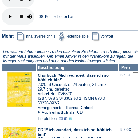
08. Kein schöner Land
(Öffnet
(Öffnet
(Öffnet
Mehr:
Inhaltsverzeichnis
Notenbeispiel
Vorwort
in
in
in
einem
einem
einem
neuen
neuen
neuen
Tab)
Tab)
Tab)
Um weitere Informationen zu den einzelnen Produkten zu erhalten, diese ei
mit der Maus anklicken. Um einen Artikel in den Warenkorb zu legen, die
Mengenzahl eingeben und dann auf den Einkaufswagen klicken.
Beschreibung
Preis
Chorbuch 'Mich wundert, dass ich so
12,95€
fröhlich bin!'
2020, 8 Chorsätze, 24 Seiten, 21 cm x
29,7 cm, geheftet
Artikel-Nr.: DV68/01
ISBN 978-3-943302-60-1, ISMN 979-0-
50226-092-7
Arrangements: Thomas Gabriel
Auch erhältlich als:
CD
Empfehlen:
CD 'Mich wundert, dass ich so fröhlich
15,00€
bin!'