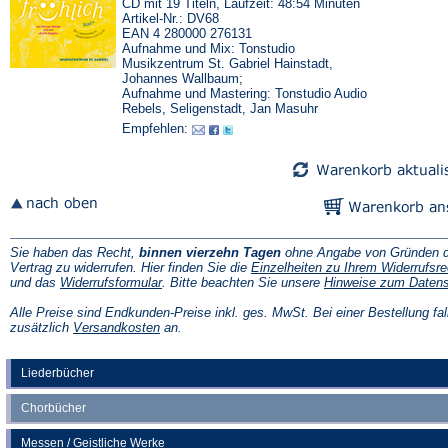
CD mit 19 Titeln, Laufzeit: 48:54 Minuten
Artikel-Nr.: DV68
EAN 4 280000 276131
Aufnahme und Mix: Tonstudio
Musikzentrum St. Gabriel Hainstadt,
Johannes Wallbaum;
Aufnahme und Mastering: Tonstudio Audio
Rebels, Seligenstadt, Jan Masuhr
Empfehlen:
Sie haben das Recht,
binnen vierzehn Tagen
ohne Angabe von Gründen d
Vertrag zu widerrufen. Hier finden Sie die
Einzelheiten zu Ihrem Widerrufsre
(Öffnet
und das
Widerrufsformular
. Bitte beachten Sie unsere
Hinweise zum Daten
in
einem
Alle Preise sind Endkunden-Preise inkl. ges. MwSt. Bei einer Bestellung fal
neuen
(Öffnet
zusätzlich
Versandkosten
an.
Tab)
in
einem
neuen
Liederbücher
Tab)
Chorbücher
Messen / Geistliche Werke