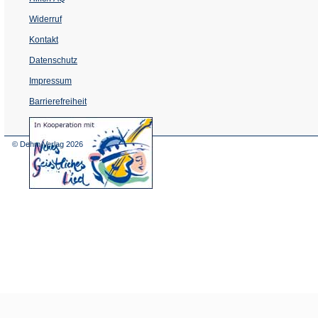
Widerruf
Kontakt
Datenschutz
Impressum
Barrierefreiheit
(Öffnet
in
einem
© Dehm Verlag
2026
neuen
Tab)