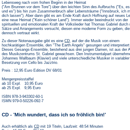
Lebensweg nach vom frohen Beginn in der Heimat
("Am Brunnen vor dem Tore") über den leichten Sinn des Aufbruchs ("Es, es
und es") bis hin zum Zusammenbruch aller Lebensträume ("Innsbruck, ich 
dich lassen"). Aber dann gibt es am Ende Kraft durch Hoffnung auf neues L
eine neue Heimat ("Kein schöner Land"). Immer wieder beeindruckt von der
spirituellen und emotionalen Kraft der Volkslieder hat Thomas Gabriel durch
Sätze und Arrangements versucht, diesen eine moderne Form zu geben, die
dennoch vertraut wirkt.
Zu dieser Notenausgabe gibt es eine
CD
, auf der die Musik von einem
hochkarätigen Ensemble, den "The Earth Angels" gesungen und interpretiert 
Dieses Gesangs-Ensemble, bestehend aus drei jungen Damen, ist aus der A
des Musikzentrums St. Gabriel gewachsen. Den Instrumentalpart übernehm
Johannes Wallbaum (Klavier) und viele unterschiedliche Musiker in variabler
Besetzung von Cello bis Jazztrio.
Preis : 12,95 Euro Edition DV 68/01
Mengenpreisstaffel
ab 10 Expl. 10,95 Euro
ab 25 Expl. 9,95 Euro
ISBN 978-3-943302-60-1
ISMN 979-0-50226-092-7
CD - 'Mich wundert, dass ich so fröhlich bin!'
Auch erhältlich als
CD
mit 19 Titeln, Laufzeit: 48:54 Minuten