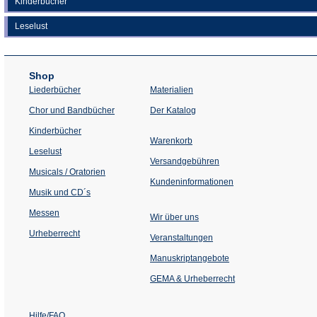
Kinderbücher
Leselust
Shop
Liederbücher
Materialien
(Öffnet
Chor und Bandbücher
Der Katalog
in
einem
Kinderbücher
neuen
Warenkorb
Tab)
Leselust
Versandgebühren
Musicals / Oratorien
Kundeninformationen
Musik und CD´s
Messen
Wir über uns
Urheberrecht
(Öffnet
Veranstaltungen
in
einem
Manuskriptangebote
neuen
Tab)
GEMA & Urheberrecht
Hilfe/FAQ