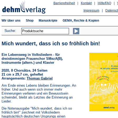
Barrierefreiheit
|
Kontakt
|
Hilfe/FAQ
|
Impressum
|
Datensc
Wir über uns
Shop
Manuskripte
GEMA, Rechte & Kopien
Suche:
Mich wundert, dass ich so fröhlich bin!
Ein Lebensweg in Volksliedern - für
dreistimmigen Frauenchor SMezA(B),
Instrumente (altern.) und Klavier
2020, 8 Chorsätze, 24 Seiten
21 cm x 29,7 cm, geheftet
Arrangements:
Thomas Gabriel
Am Ende eines Lebens bleiben Erinnerungen. An
früher. Und auch wenn sich immer mehr
Erinnerungen verlieren und ein Bewusstsein
schwindet, bleibt als Letztes die Erinnerung an
Lieder.
Die Notenausgabe "Mich wundert, dass ich so
fröhlich bin!" zeichnet mit Volksliedern
hauptsächlich deutschen Ursprungs einen