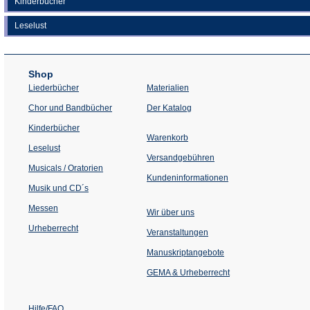
Kinderbücher
Leselust
Shop
Liederbücher
Materialien
(Öffnet
Chor und Bandbücher
Der Katalog
in
einem
Kinderbücher
neuen
Warenkorb
Tab)
Leselust
Versandgebühren
Musicals / Oratorien
Kundeninformationen
Musik und CD´s
Messen
Wir über uns
Urheberrecht
(Öffnet
Veranstaltungen
in
einem
Manuskriptangebote
neuen
Tab)
GEMA & Urheberrecht
Hilfe/FAQ