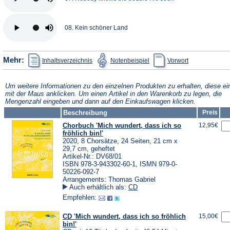
08. Kein schöner Land
(Öffnet
(Öffnet
(Öffnet
Mehr:
Inhaltsverzeichnis
Notenbeispiel
Vorwort
in
in
in
einem
einem
einem
neuen
neuen
neuen
Tab)
Tab)
Tab)
Um weitere Informationen zu den einzelnen Produkten zu erhalten, diese ei
mit der Maus anklicken. Um einen Artikel in den Warenkorb zu legen, die
Mengenzahl eingeben und dann auf den Einkaufswagen klicken.
Beschreibung
Preis
Chorbuch 'Mich wundert, dass ich so
12,95€
fröhlich bin!'
2020, 8 Chorsätze, 24 Seiten, 21 cm x
29,7 cm, geheftet
Artikel-Nr.: DV68/01
ISBN 978-3-943302-60-1, ISMN 979-0-
50226-092-7
Arrangements: Thomas Gabriel
Auch erhältlich als:
CD
Empfehlen:
CD 'Mich wundert, dass ich so fröhlich
15,00€
bin!'