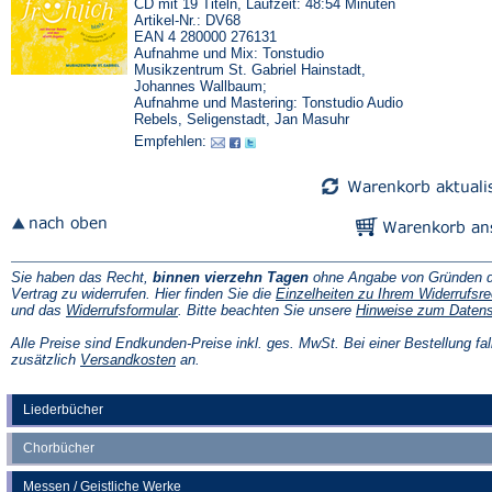
CD mit 19 Titeln, Laufzeit: 48:54 Minuten
Artikel-Nr.: DV68
EAN 4 280000 276131
Aufnahme und Mix: Tonstudio
Musikzentrum St. Gabriel Hainstadt,
Johannes Wallbaum;
Aufnahme und Mastering: Tonstudio Audio
Rebels, Seligenstadt, Jan Masuhr
Empfehlen:
Sie haben das Recht,
binnen vierzehn Tagen
ohne Angabe von Gründen d
Vertrag zu widerrufen. Hier finden Sie die
Einzelheiten zu Ihrem Widerrufsre
(Öffnet
und das
Widerrufsformular
. Bitte beachten Sie unsere
Hinweise zum Daten
in
einem
Alle Preise sind Endkunden-Preise inkl. ges. MwSt. Bei einer Bestellung fal
neuen
(Öffnet
zusätzlich
Versandkosten
an.
Tab)
in
einem
neuen
Liederbücher
Tab)
Chorbücher
Messen / Geistliche Werke