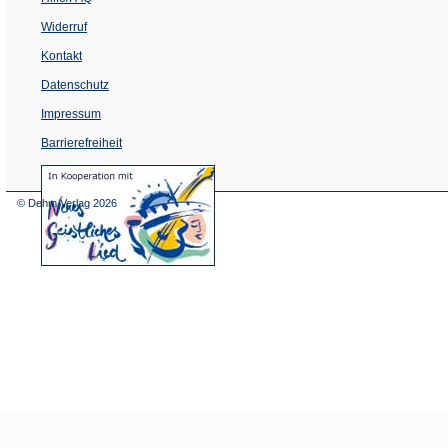
Widerruf
Kontakt
Datenschutz
Impressum
Barrierefreiheit
(Öffnet
in
einem
© Dehm Verlag
2026
neuen
Tab)