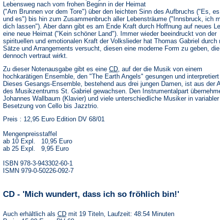
Lebensweg nach vom frohen Beginn in der Heimat
("Am Brunnen vor dem Tore") über den leichten Sinn des Aufbruchs ("Es, es
und es") bis hin zum Zusammenbruch aller Lebensträume ("Innsbruck, ich 
dich lassen"). Aber dann gibt es am Ende Kraft durch Hoffnung auf neues L
eine neue Heimat ("Kein schöner Land"). Immer wieder beeindruckt von der
spirituellen und emotionalen Kraft der Volkslieder hat Thomas Gabriel durch
Sätze und Arrangements versucht, diesen eine moderne Form zu geben, die
dennoch vertraut wirkt.
Zu dieser Notenausgabe gibt es eine
CD
, auf der die Musik von einem
hochkarätigen Ensemble, den "The Earth Angels" gesungen und interpretiert 
Dieses Gesangs-Ensemble, bestehend aus drei jungen Damen, ist aus der A
des Musikzentrums St. Gabriel gewachsen. Den Instrumentalpart übernehm
Johannes Wallbaum (Klavier) und viele unterschiedliche Musiker in variabler
Besetzung von Cello bis Jazztrio.
Preis : 12,95 Euro Edition DV 68/01
Mengenpreisstaffel
ab 10 Expl. 10,95 Euro
ab 25 Expl. 9,95 Euro
ISBN 978-3-943302-60-1
ISMN 979-0-50226-092-7
CD - 'Mich wundert, dass ich so fröhlich bin!'
Auch erhältlich als
CD
mit 19 Titeln, Laufzeit: 48:54 Minuten