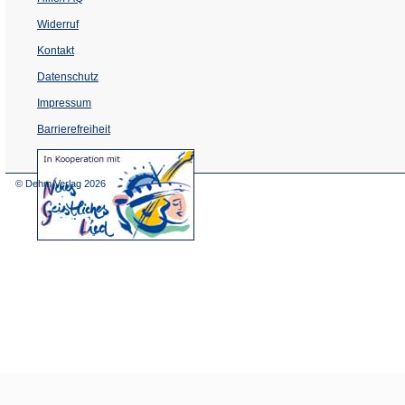
Widerruf
Kontakt
Datenschutz
Impressum
Barrierefreiheit
(Öffnet
in
einem
© Dehm Verlag
2026
neuen
Tab)