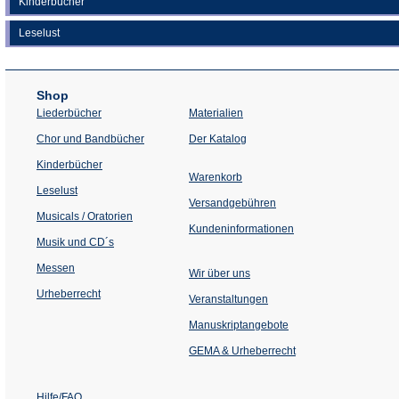
Kinderbücher
Leselust
Shop
Liederbücher
Materialien
(Öffnet
Chor und Bandbücher
Der Katalog
in
einem
Kinderbücher
neuen
Warenkorb
Tab)
Leselust
Versandgebühren
Musicals / Oratorien
Kundeninformationen
Musik und CD´s
Messen
Wir über uns
Urheberrecht
(Öffnet
Veranstaltungen
in
einem
Manuskriptangebote
neuen
Tab)
GEMA & Urheberrecht
Hilfe/FAQ