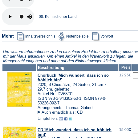
08. Kein schöner Land
(Öffnet
(Öffnet
(Öffnet
Mehr:
Inhaltsverzeichnis
Notenbeispiel
Vorwort
in
in
in
einem
einem
einem
neuen
neuen
neuen
Tab)
Tab)
Tab)
Um weitere Informationen zu den einzelnen Produkten zu erhalten, diese ei
mit der Maus anklicken. Um einen Artikel in den Warenkorb zu legen, die
Mengenzahl eingeben und dann auf den Einkaufswagen klicken.
Beschreibung
Preis
Chorbuch 'Mich wundert, dass ich so
12,95€
fröhlich bin!'
2020, 8 Chorsätze, 24 Seiten, 21 cm x
29,7 cm, geheftet
Artikel-Nr.: DV68/01
ISBN 978-3-943302-60-1, ISMN 979-0-
50226-092-7
Arrangements: Thomas Gabriel
Auch erhältlich als:
CD
Empfehlen:
CD 'Mich wundert, dass ich so fröhlich
15,00€
bin!'