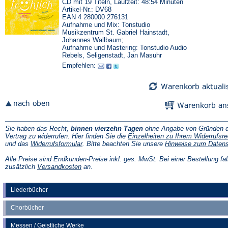
CD mit 19 Titeln, Laufzeit: 48:54 Minuten
Artikel-Nr.: DV68
EAN 4 280000 276131
Aufnahme und Mix: Tonstudio
Musikzentrum St. Gabriel Hainstadt,
Johannes Wallbaum;
Aufnahme und Mastering: Tonstudio Audio
Rebels, Seligenstadt, Jan Masuhr
Empfehlen:
Sie haben das Recht,
binnen vierzehn Tagen
ohne Angabe von Gründen d
Vertrag zu widerrufen. Hier finden Sie die
Einzelheiten zu Ihrem Widerrufsre
(Öffnet
und das
Widerrufsformular
. Bitte beachten Sie unsere
Hinweise zum Daten
in
einem
Alle Preise sind Endkunden-Preise inkl. ges. MwSt. Bei einer Bestellung fal
neuen
(Öffnet
zusätzlich
Versandkosten
an.
Tab)
in
einem
neuen
Liederbücher
Tab)
Chorbücher
Messen / Geistliche Werke