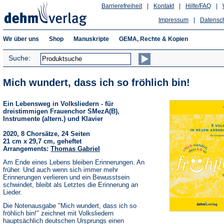
Barrierefreiheit
|
Kontakt
|
Hilfe/FAQ
|
Impressum
|
Datensc
Wir über uns
Shop
Manuskripte
GEMA, Rechte & Kopien
Suche:
Mich wundert, dass ich so fröhlich bin!
Ein Lebensweg in Volksliedern - für
dreistimmigen Frauenchor SMezA(B),
Instrumente (altern.) und Klavier
2020, 8 Chorsätze, 24 Seiten
21 cm x 29,7 cm, geheftet
Arrangements:
Thomas Gabriel
Am Ende eines Lebens bleiben Erinnerungen. An
früher. Und auch wenn sich immer mehr
Erinnerungen verlieren und ein Bewusstsein
schwindet, bleibt als Letztes die Erinnerung an
Lieder.
Die Notenausgabe "Mich wundert, dass ich so
fröhlich bin!" zeichnet mit Volksliedern
hauptsächlich deutschen Ursprungs einen