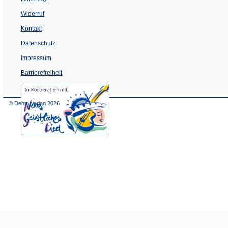
Widerruf
Kontakt
Datenschutz
Impressum
Barrierefreiheit
(Öffnet
in
einem
© Dehm Verlag
2026
neuen
Tab)