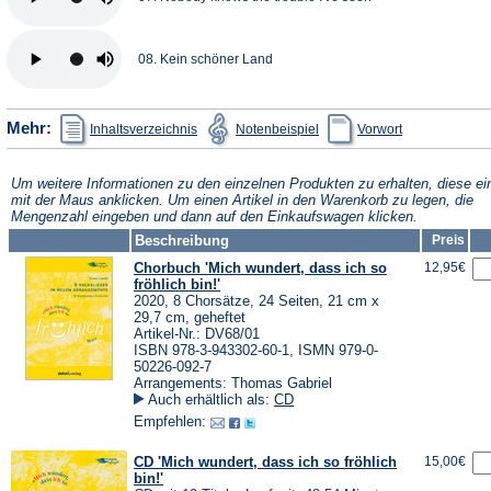
08. Kein schöner Land
(Öffnet
(Öffnet
(Öffnet
Mehr:
Inhaltsverzeichnis
Notenbeispiel
Vorwort
in
in
in
einem
einem
einem
neuen
neuen
neuen
Tab)
Tab)
Tab)
Um weitere Informationen zu den einzelnen Produkten zu erhalten, diese ei
mit der Maus anklicken. Um einen Artikel in den Warenkorb zu legen, die
Mengenzahl eingeben und dann auf den Einkaufswagen klicken.
Beschreibung
Preis
Chorbuch 'Mich wundert, dass ich so
12,95€
fröhlich bin!'
2020, 8 Chorsätze, 24 Seiten, 21 cm x
29,7 cm, geheftet
Artikel-Nr.: DV68/01
ISBN 978-3-943302-60-1, ISMN 979-0-
50226-092-7
Arrangements: Thomas Gabriel
Auch erhältlich als:
CD
Empfehlen:
CD 'Mich wundert, dass ich so fröhlich
15,00€
bin!'