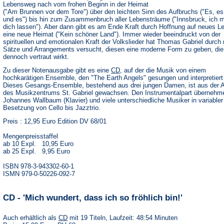
Lebensweg nach vom frohen Beginn in der Heimat
("Am Brunnen vor dem Tore") über den leichten Sinn des Aufbruchs ("Es, es
und es") bis hin zum Zusammenbruch aller Lebensträume ("Innsbruck, ich 
dich lassen"). Aber dann gibt es am Ende Kraft durch Hoffnung auf neues L
eine neue Heimat ("Kein schöner Land"). Immer wieder beeindruckt von der
spirituellen und emotionalen Kraft der Volkslieder hat Thomas Gabriel durch
Sätze und Arrangements versucht, diesen eine moderne Form zu geben, die
dennoch vertraut wirkt.
Zu dieser Notenausgabe gibt es eine
CD
, auf der die Musik von einem
hochkarätigen Ensemble, den "The Earth Angels" gesungen und interpretiert 
Dieses Gesangs-Ensemble, bestehend aus drei jungen Damen, ist aus der A
des Musikzentrums St. Gabriel gewachsen. Den Instrumentalpart übernehm
Johannes Wallbaum (Klavier) und viele unterschiedliche Musiker in variabler
Besetzung von Cello bis Jazztrio.
Preis : 12,95 Euro Edition DV 68/01
Mengenpreisstaffel
ab 10 Expl. 10,95 Euro
ab 25 Expl. 9,95 Euro
ISBN 978-3-943302-60-1
ISMN 979-0-50226-092-7
CD - 'Mich wundert, dass ich so fröhlich bin!'
Auch erhältlich als
CD
mit 19 Titeln, Laufzeit: 48:54 Minuten