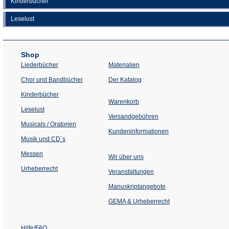
Kinderbücher
Leselust
Shop
Liederbücher
Materialien
(Öffnet
Chor und Bandbücher
Der Katalog
in
einem
Kinderbücher
neuen
Warenkorb
Tab)
Leselust
Versandgebühren
Musicals / Oratorien
Kundeninformationen
Musik und CD´s
Messen
Wir über uns
Urheberrecht
(Öffnet
Veranstaltungen
in
einem
Manuskriptangebote
neuen
Tab)
GEMA & Urheberrecht
Hilfe/FAQ