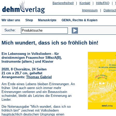
Barrierefreiheit
|
Kontakt
|
Hilfe/FAQ
|
Impressum
|
Datensc
Wir über uns
Shop
Manuskripte
GEMA, Rechte & Kopien
Suche:
Mich wundert, dass ich so fröhlich bin!
Ein Lebensweg in Volksliedern - für
dreistimmigen Frauenchor SMezA(B),
Instrumente (altern.) und Klavier
2020, 8 Chorsätze, 24 Seiten
21 cm x 29,7 cm, geheftet
Arrangements:
Thomas Gabriel
Am Ende eines Lebens bleiben Erinnerungen. An
früher. Und auch wenn sich immer mehr
Erinnerungen verlieren und ein Bewusstsein
schwindet, bleibt als Letztes die Erinnerung an
Lieder.
Die Notenausgabe "Mich wundert, dass ich so
fröhlich bin!" zeichnet mit Volksliedern
hauptsächlich deutschen Ursprungs einen