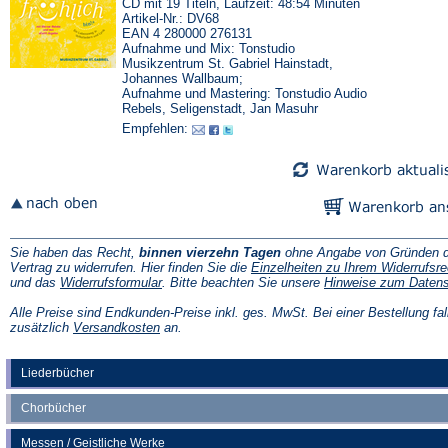
CD mit 19 Titeln, Laufzeit: 48:54 Minuten
Artikel-Nr.: DV68
EAN 4 280000 276131
Aufnahme und Mix: Tonstudio
Musikzentrum St. Gabriel Hainstadt,
Johannes Wallbaum;
Aufnahme und Mastering: Tonstudio Audio
Rebels, Seligenstadt, Jan Masuhr
Empfehlen:
Sie haben das Recht,
binnen vierzehn Tagen
ohne Angabe von Gründen d
Vertrag zu widerrufen. Hier finden Sie die
Einzelheiten zu Ihrem Widerrufsre
(Öffnet
und das
Widerrufsformular
. Bitte beachten Sie unsere
Hinweise zum Daten
in
einem
Alle Preise sind Endkunden-Preise inkl. ges. MwSt. Bei einer Bestellung fal
neuen
(Öffnet
zusätzlich
Versandkosten
an.
Tab)
in
einem
neuen
Liederbücher
Tab)
Chorbücher
Messen / Geistliche Werke