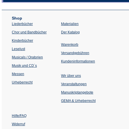
Shop
Liederbücher
Materialien
(Öffnet
Chor und Bandbücher
Der Katalog
in
einem
Kinderbücher
neuen
Warenkorb
Tab)
Leselust
Versandgebühren
Musicals / Oratorien
Kundeninformationen
Musik und CD´s
Messen
Wir über uns
Urheberrecht
(Öffnet
Veranstaltungen
in
einem
Manuskriptangebote
neuen
Tab)
GEMA & Urheberrecht
Hilfe/FAQ
Widerruf