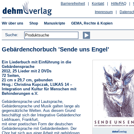
Barrierefreiheit
|
Kontakt
|
Hilfe/FAQ
|
Impressum
|
Datensc
Wir über uns
Shop
Manuskripte
GEMA, Rechte & Kopien
Suche:
Gebärdenchorbuch 'Sende uns Engel'
Ein Liederbuch mit Einführung in die
Gebärdensprache
2012, 25 Lieder mit 2 DVDs
72 Seiten,
21 cm x 29,7 cm, gebunden
Hrsg.: Christina Kupczak, LUKAS 14 –
Integration und Kultur für Menschen mit
Behinderungen e.V.
Gebärdensprache und Lautsprache,
Gebärdensprache und Musik galten lange als
gegensätzliche Welten. Aus diesem Grund
beschäftigt sich der Integrative Gebärdenchor
Liebfrauen, Frankfurt,
mit einer poetischen Form der deutschen
Gebärdensprache mit Gebärdenliedern. Der
Chor hat sich aus einer Arbeit mit gehörlosen