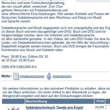
Menschen und einer Gottesdienstgestaltung,
die rein visuell ablief, entwickelt. Zum Chor
gehören Menschen mit Körperbehinderung und
ohne offensichtliche Einschränkungen. Hier werden Ästhetik und Poesie der
Deutschen Gebärdensprache mit dem Rhythmus und Klang von Musik
und Sprache vereint.
Gebärdensprache und Musik begegneten sich nun zwangsläufig und das Er
ist dieses Buch und eine dazugehörige Lehr-DVD. Buch und DVD sind für
hörgeschädigte nutzbar, denn mit Untertitel und Gebärdensprache
ist alles barrierefrei gestaltet. In den Videos der Lehr-DVD finden Sie eine A
Lieder, von Gebärdendolmetschern gebärdet, die mit Hilfe der Verschriftung 
Begleitheft eingeübt werden können. Buch und DVD bringen die Faszination 
Kombination aus Musik und Gebärde näher.
Preis: 29,90 Euro, Edition DV 10
ab 10 Expl. 23,90 Euro
ISBN 978-3-9812050-8-4
(Öffnet
(Öffnet
Mehr:
Inhaltsverzeichnis
Notenbeispiel
in
in
einem
einem
neuen
neuen
Tab)
Tab)
Um weitere Informationen zu den einzelnen Produkten zu erhalten, diese ei
mit der Maus anklicken. Um einen Artikel in den Warenkorb zu legen, die
Mengenzahl eingeben und dann auf den Einkaufswagen klicken.
Beschreibung
Preis
Gebärdenchorbuch 'Sende uns Engel'
29,90€