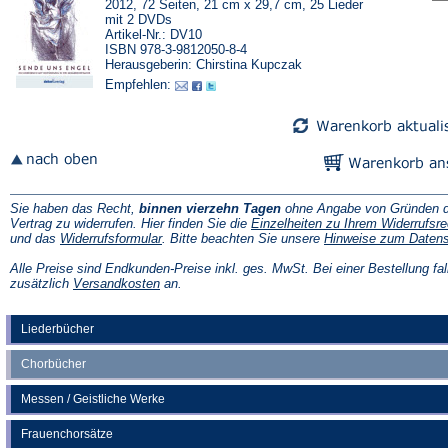
2012, 72 Seiten, 21 cm x 29,7 cm, 25 Lieder
mit 2 DVDs
Artikel-Nr.: DV10
ISBN 978-3-9812050-8-4
Herausgeberin: Chirstina Kupczak
Empfehlen:
Sie haben das Recht,
binnen vierzehn Tagen
ohne Angabe von Gründen d
Vertrag zu widerrufen. Hier finden Sie die
Einzelheiten zu Ihrem Widerrufsre
(Öffnet
und das
Widerrufsformular
. Bitte beachten Sie unsere
Hinweise zum Daten
in
einem
Alle Preise sind Endkunden-Preise inkl. ges. MwSt. Bei einer Bestellung fal
neuen
(Öffnet
zusätzlich
Versandkosten
an.
Tab)
in
einem
neuen
Liederbücher
Tab)
Chorbücher
Messen / Geistliche Werke
Frauenchorsätze