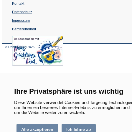
Kontakt
Datenschutz
Impressum
Barrierefreiheit
(Öffnet
in
einem
© Dehm Verlag
2026
neuen
Tab)
Ihre Privatsphäre ist uns wichtig
Diese Website verwendet Cookies und Targeting Technologie
um Ihnen ein besseres Internet-Erlebnis zu ermöglichen und
um die Website weiter zu entwickeln.
Alle akzeptieren
Ich lehne ab