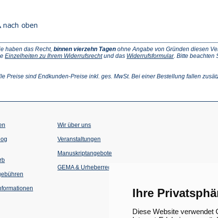
ie haben das Recht,
binnen vierzehn Tagen
ohne Angabe von Gründen diesen Vertr
(Öffnet
(Öffnet
ie
Einzelheiten zu Ihrem Widerrufsrecht
und das
Widerrufsformular
. Bitte beachten
ffnet
in
in
einem
einem
inem
neuen
neuen
lle Preise sind Endkunden-Preise inkl. ges. MwSt. Bei einer Bestellung fallen zusät
euen
Tab)
Tab)
ab)
en
Wir über uns
(Öffnet
(Öffnet
log
Veranstaltungen
in
in
einem
einem
Manuskriptangebote
neuen
neuen
rb
Tab)
Tab)
GEMA & Urheberrecht
gebühren
formationen
Ihre Privatsphä
Diese Website verwendet C