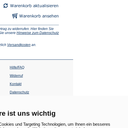
ag zu widerrufen. Hier finden Sie
 Sie unsere
Hinweise zum Datenschutz
(Öffnet
zlich
Versandkosten
an.
in
einem
neuen
Tab)
Hilfe/FAQ
Widerruf
Kontakt
Datenschutz
Impressum
Barrierefreiheit
re ist uns wichtig
(Öffnet
in
ookies und Targeting Technologien, um Ihnen ein besseres
einem