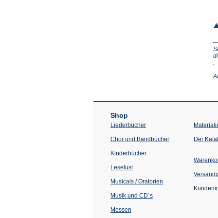
S
d
(Ö
.
in
e
A
n
T
Shop
Liederbücher
Materiali
Chor und Bandbücher
Der Kata
Kinderbücher
Warenko
Leselust
Versand
Musicals / Oratorien
Kundenin
Musik und CD´s
Messen