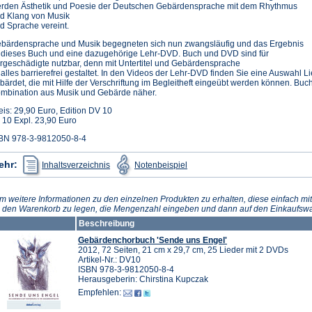
rden Ästhetik und Poesie der Deutschen Gebärdensprache mit dem Rhythmus
d Klang von Musik
d Sprache vereint.
bärdensprache und Musik begegneten sich nun zwangsläufig und das Ergebnis
t dieses Buch und eine dazugehörige Lehr-DVD. Buch und DVD sind für
rgeschädigte nutzbar, denn mit Untertitel und Gebärdensprache
t alles barrierefrei gestaltet. In den Videos der Lehr-DVD finden Sie eine Auswahl
bärdet, die mit Hilfe der Verschriftung im Begleitheft eingeübt werden können. Bu
mbination aus Musik und Gebärde näher.
eis: 29,90 Euro, Edition DV 10
 10 Expl. 23,90 Euro
BN 978-3-9812050-8-4
(Öffnet
(Öffnet
ehr:
Inhaltsverzeichnis
Notenbeispiel
in
in
einem
einem
neuen
neuen
Tab)
Tab)
m weitere Informationen zu den einzelnen Produkten zu erhalten, diese einfach mit
n den Warenkorb zu legen, die Mengenzahl eingeben und dann auf den Einkaufswa
Beschreibung
Gebärdenchorbuch 'Sende uns Engel'
2012, 72 Seiten, 21 cm x 29,7 cm, 25 Lieder mit 2 DVDs
Artikel-Nr.: DV10
ISBN 978-3-9812050-8-4
Herausgeberin: Chirstina Kupczak
Empfehlen: