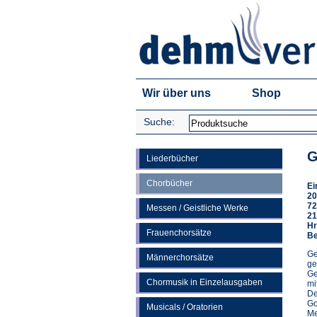
Wir über uns
Shop
Suche:
G
Liederbücher
Chorbücher
Ei
20
72
Messen / Geistliche Werke
21
Hr
Frauenchorsätze
Be
Ge
Männerchorsätze
ge
Ge
Chormusik in Einzelausgaben
mi
De
Go
Musicals / Oratorien
Me