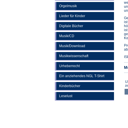
we
Orgelmusik
un
un
Lieder für Kinder
Ge
is
Digitale Bücher
hö
is
ge
Musik/CD
Ko
Pr
Musik/Download
ab
Musikwissenschaft
IS
Urheberrecht
M
Ein anziehendes NGL T-Shirt
U
i
Kinderbücher
Leselust