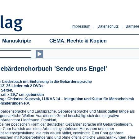
Impressum
|
Datenschutz
|
Barriere
Manuskripte
GEMA, Rechte & Kopien
ebärdenchorbuch 'Sende uns Engel'
n Liederbuch mit Einführung in die Gebärdensprache
12, 25 Lieder mit 2 DVDs
 Seiten,
 cm x 29,7 cm, gebunden
sg.: Christina Kupczak, LUKAS 14 – Integration und Kultur für Menschen mit
hinderungen e.V.
bärdensprache und Lautsprache, Gebärdensprache und Musik galten lange als
gensätzliche Welten. Aus diesem Grund beschäftigt sich der Integrative
bärdenchor Liebfrauen, Frankfurt,
t einer poetischen Form der deutschen Gebärdensprache mit Gebärdenliedern.
r Chor hat sich aus einer Arbeit mit gehörlosen Menschen und einer
ttesdienstgestaltung, die rein visuell ablief, entwickelt. Zum Chor gehören
nschen mit Körperbehinderung und ohne offensichtliche Einschränkungen. Hier