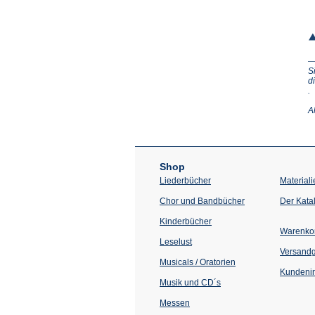
S
d
(Ö
.
in
e
A
n
T
Shop
Liederbücher
Materiali
Chor und Bandbücher
Der Kata
Kinderbücher
Warenko
Leselust
Versand
Musicals / Oratorien
Kundenin
Musik und CD´s
Messen