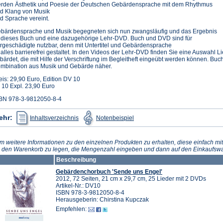
rden Ästhetik und Poesie der Deutschen Gebärdensprache mit dem Rhythmus
d Klang von Musik
d Sprache vereint.
bärdensprache und Musik begegneten sich nun zwangsläufig und das Ergebnis
t dieses Buch und eine dazugehörige Lehr-DVD. Buch und DVD sind für
rgeschädigte nutzbar, denn mit Untertitel und Gebärdensprache
t alles barrierefrei gestaltet. In den Videos der Lehr-DVD finden Sie eine Auswahl
bärdet, die mit Hilfe der Verschriftung im Begleitheft eingeübt werden können. Bu
mbination aus Musik und Gebärde näher.
eis: 29,90 Euro, Edition DV 10
 10 Expl. 23,90 Euro
BN 978-3-9812050-8-4
(Öffnet
(Öffnet
ehr:
Inhaltsverzeichnis
Notenbeispiel
in
in
einem
einem
neuen
neuen
Tab)
Tab)
m weitere Informationen zu den einzelnen Produkten zu erhalten, diese einfach mit
n den Warenkorb zu legen, die Mengenzahl eingeben und dann auf den Einkaufswa
Beschreibung
Gebärdenchorbuch 'Sende uns Engel'
2012, 72 Seiten, 21 cm x 29,7 cm, 25 Lieder mit 2 DVDs
Artikel-Nr.: DV10
ISBN 978-3-9812050-8-4
Herausgeberin: Chirstina Kupczak
Empfehlen: