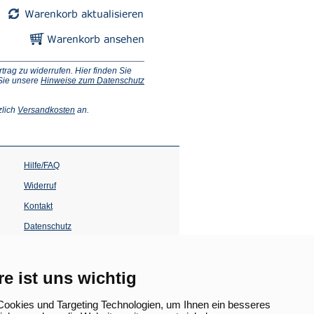
ag zu widerrufen. Hier finden Sie
 Sie unsere
Hinweise zum Datenschutz
(Öffnet
zlich
Versandkosten
an.
in
einem
neuen
Tab)
Hilfe/FAQ
Widerruf
Kontakt
Datenschutz
Impressum
Barrierefreiheit
re ist uns wichtig
(Öffnet
in
ookies und Targeting Technologien, um Ihnen ein besseres
einem