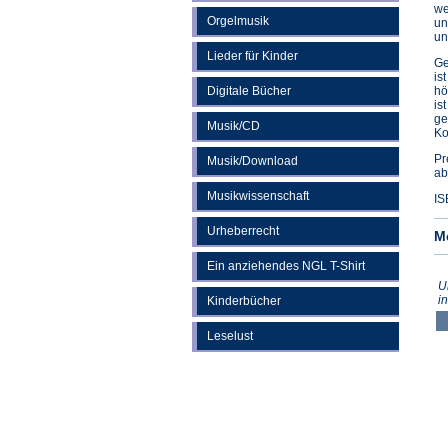
we
Orgelmusik
un
un
Lieder für Kinder
Ge
is
Digitale Bücher
hö
is
ge
Musik/CD
Ko
Pr
Musik/Download
ab
Musikwissenschaft
IS
Urheberrecht
M
Ein anziehendes NGL T-Shirt
U
i
Kinderbücher
Leselust