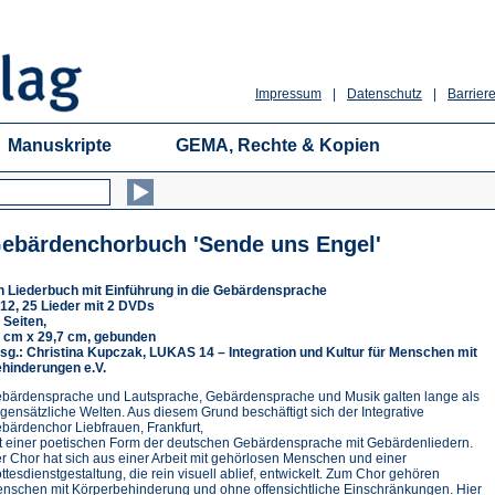
Impressum
|
Datenschutz
|
Barriere
Manuskripte
GEMA, Rechte & Kopien
ebärdenchorbuch 'Sende uns Engel'
n Liederbuch mit Einführung in die Gebärdensprache
12, 25 Lieder mit 2 DVDs
 Seiten,
 cm x 29,7 cm, gebunden
sg.: Christina Kupczak, LUKAS 14 – Integration und Kultur für Menschen mit
hinderungen e.V.
bärdensprache und Lautsprache, Gebärdensprache und Musik galten lange als
gensätzliche Welten. Aus diesem Grund beschäftigt sich der Integrative
bärdenchor Liebfrauen, Frankfurt,
t einer poetischen Form der deutschen Gebärdensprache mit Gebärdenliedern.
r Chor hat sich aus einer Arbeit mit gehörlosen Menschen und einer
ttesdienstgestaltung, die rein visuell ablief, entwickelt. Zum Chor gehören
nschen mit Körperbehinderung und ohne offensichtliche Einschränkungen. Hier