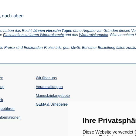
ie haben das Recht,
binnen vierzehn Tagen
ohne Angabe von Gründen diesen Vertr
(Öffnet
(Öffnet
ie
Einzelheiten zu Ihrem Widerrufsrecht
und das
Widerrufsformular
. Bitte beachten
ffnet
in
in
einem
einem
inem
neuen
neuen
lle Preise sind Endkunden-Preise inkl. ges. MwSt. Bei einer Bestellung fallen zusät
euen
Tab)
Tab)
ab)
en
Wir über uns
(Öffnet
(Öffnet
log
Veranstaltungen
in
in
einem
einem
Manuskriptangebote
neuen
neuen
rb
Tab)
Tab)
GEMA & Urheberrecht
gebühren
formationen
Ihre Privatsphä
Diese Website verwendet C