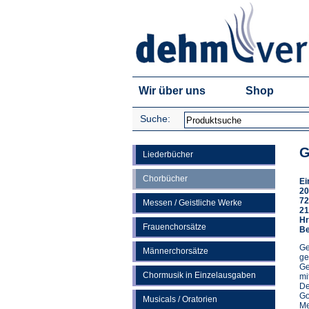
Wir über uns
Shop
Suche:
G
Liederbücher
Chorbücher
Ei
20
72
Messen / Geistliche Werke
21
Hr
Frauenchorsätze
Be
Ge
Männerchorsätze
ge
Ge
Chormusik in Einzelausgaben
mi
De
Go
Musicals / Oratorien
Me