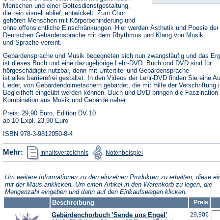
Menschen und einer Gottesdienstgestaltung,
die rein visuell ablief, entwickelt. Zum Chor
gehören Menschen mit Körperbehinderung und
ohne offensichtliche Einschränkungen. Hier werden Ästhetik und Poesie der
Deutschen Gebärdensprache mit dem Rhythmus und Klang von Musik
und Sprache vereint.
Gebärdensprache und Musik begegneten sich nun zwangsläufig und das Er
ist dieses Buch und eine dazugehörige Lehr-DVD. Buch und DVD sind für
hörgeschädigte nutzbar, denn mit Untertitel und Gebärdensprache
ist alles barrierefrei gestaltet. In den Videos der Lehr-DVD finden Sie eine A
Lieder, von Gebärdendolmetschern gebärdet, die mit Hilfe der Verschriftung 
Begleitheft eingeübt werden können. Buch und DVD bringen die Faszination 
Kombination aus Musik und Gebärde näher.
Preis: 29,90 Euro, Edition DV 10
ab 10 Expl. 23,90 Euro
ISBN 978-3-9812050-8-4
(Öffnet
(Öffnet
Mehr:
Inhaltsverzeichnis
Notenbeispiel
in
in
einem
einem
neuen
neuen
Tab)
Tab)
Um weitere Informationen zu den einzelnen Produkten zu erhalten, diese ei
mit der Maus anklicken. Um einen Artikel in den Warenkorb zu legen, die
Mengenzahl eingeben und dann auf den Einkaufswagen klicken.
Beschreibung
Preis
Gebärdenchorbuch 'Sende uns Engel'
29,90€