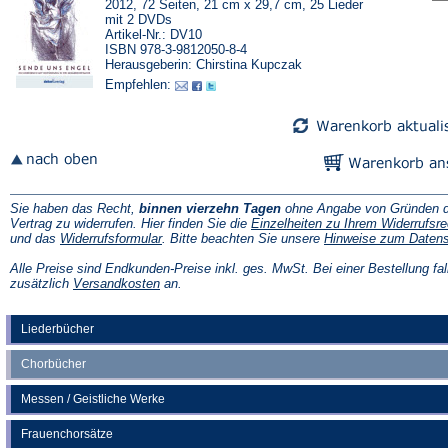
2012, 72 Seiten, 21 cm x 29,7 cm, 25 Lieder
mit 2 DVDs
Artikel-Nr.: DV10
ISBN 978-3-9812050-8-4
Herausgeberin: Chirstina Kupczak
Empfehlen:
Sie haben das Recht,
binnen vierzehn Tagen
ohne Angabe von Gründen d
Vertrag zu widerrufen. Hier finden Sie die
Einzelheiten zu Ihrem Widerrufsre
(Öffnet
und das
Widerrufsformular
. Bitte beachten Sie unsere
Hinweise zum Daten
in
einem
Alle Preise sind Endkunden-Preise inkl. ges. MwSt. Bei einer Bestellung fal
neuen
(Öffnet
zusätzlich
Versandkosten
an.
Tab)
in
einem
neuen
Liederbücher
Tab)
Chorbücher
Messen / Geistliche Werke
Frauenchorsätze