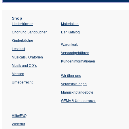
Shop
Liederbücher
Materialien
(Öffnet
Chor und Bandbücher
Der Katalog
in
einem
Kinderbücher
neuen
Warenkorb
Tab)
Leselust
Versandgebühren
Musicals / Oratorien
Kundeninformationen
Musik und CD´s
Messen
Wir über uns
Urheberrecht
(Öffnet
Veranstaltungen
in
einem
Manuskriptangebote
neuen
Tab)
GEMA & Urheberrecht
Hilfe/FAQ
Widerruf