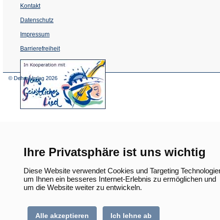
Kontakt
Datenschutz
Impressum
Barrierefreiheit
(Öffnet
in
einem
© Dehm Verlag
2026
neuen
Tab)
Ihre Privatsphäre ist uns wichtig
Diese Website verwendet Cookies und Targeting Technologie
um Ihnen ein besseres Internet-Erlebnis zu ermöglichen und
um die Website weiter zu entwickeln.
Alle akzeptieren
Ich lehne ab