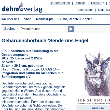
Barrierefreiheit
|
Kontakt
|
Hilfe/FAQ
|
Impressum
|
Datensc
Wir über uns
Shop
Manuskripte
GEMA, Rechte & Kopien
Suche:
Gebärdenchorbuch 'Sende uns Engel'
Ein Liederbuch mit Einführung in die
Gebärdensprache
2012, 25 Lieder mit 2 DVDs
72 Seiten,
21 cm x 29,7 cm, gebunden
Hrsg.: Christina Kupczak, LUKAS 14 –
Integration und Kultur für Menschen mit
Behinderungen e.V.
Gebärdensprache und Lautsprache,
Gebärdensprache und Musik galten lange als
gegensätzliche Welten. Aus diesem Grund
beschäftigt sich der Integrative Gebärdenchor
Liebfrauen, Frankfurt,
mit einer poetischen Form der deutschen
Gebärdensprache mit Gebärdenliedern. Der
Chor hat sich aus einer Arbeit mit gehörlosen